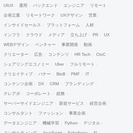
UIUX
運用
バックエンド
エンジニア
リモート
企画立案
リモートワーク
UXデザイン
営業
インサイドセールス
プラットフォーム
人材
インフラ
クラウド
メディア
立ち上げ
PR
UX
WEBデザイン
ベンチャー
事業開発
動画
クリエーター
広告
コンテンツ
HR Tech
CtoC
シェアリングエコノミー
Uber
フルリモート
クリエイティブ
バナー
BtoB
PMF
IT
コンテンツ企画
DX
CRM
ブランディング
テレアポ
コーポレート
総務
サーバーサイドエンジニア
新規サービス
経営企画
コンサルタント
ファッション
事業企画
データエンジニア
機械学習
Python
デジタル
コンサルティング
JavaScript
Salesforce
AI