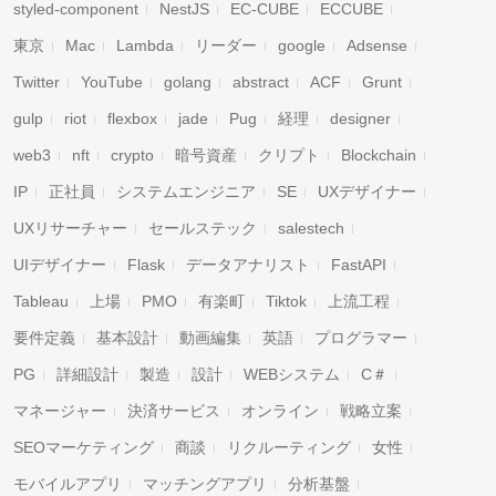
styled-component
NestJS
EC-CUBE
ECCUBE
東京
Mac
Lambda
リーダー
google
Adsense
Twitter
YouTube
golang
abstract
ACF
Grunt
gulp
riot
flexbox
jade
Pug
経理
designer
web3
nft
crypto
暗号資産
クリプト
Blockchain
IP
正社員
システムエンジニア
SE
UXデザイナー
UXリサーチャー
セールステック
salestech
UIデザイナー
Flask
データアナリスト
FastAPI
Tableau
上場
PMO
有楽町
Tiktok
上流工程
要件定義
基本設計
動画編集
英語
プログラマー
PG
詳細設計
製造
設計
WEBシステム
C＃
マネージャー
決済サービス
オンライン
戦略立案
SEOマーケティング
商談
リクルーティング
女性
モバイルアプリ
マッチングアプリ
分析基盤