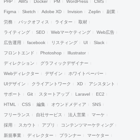
PHP
AWS
Docker
PM
WordPress
CMS
Figma
Sketch
Adobe XD
Invision
Zeplin
副業
労務
バックオフィス
ライター
取材
ライティング
SEO
Webマーケティング
Web広告
広告運用
facebook
リスティング
UI
Slack
フロントエンド
Photoshop
Illustrator
ディレクション
グラフィックデザイナー
Webディレクター
デザイン
ホワイトペーパー
UIデザイン
クライアントワーク
XD
アシスタント
サポート
Git
スタートアップ
Laravel
EC2
HTML
CSS
編集
オウンドメディア
SNS
フリーランス
自社サービス
法人営業
マーケ
採用
スカウト
アプリ
コンテンツマーケティング
新規事業
ディレクター
プランナー
マーケター