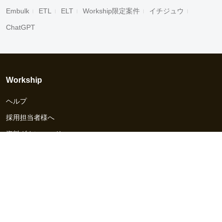
Embulk
ETL
ELT
Workship限定案件
イチジュウ
ChatGPT
Workship
ヘルプ
採用担当者様へ
資料ダウンロード
その他のサービス
Workship EVENT
Workship MAGAZINE
Workship CAREER