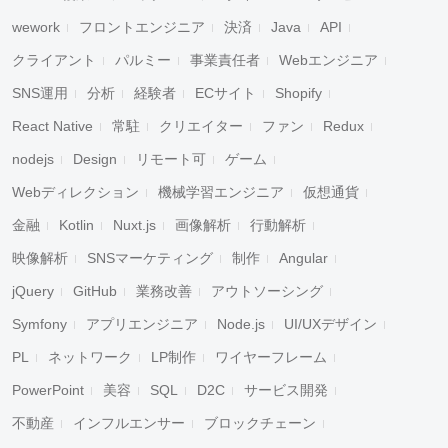
wework
フロントエンジニア
決済
Java
API
クライアント
パルミー
事業責任者
Webエンジニア
SNS運用
分析
経験者
ECサイト
Shopify
React Native
常駐
クリエイター
ファン
Redux
nodejs
Design
リモート可
ゲーム
Webディレクション
機械学習エンジニア
仮想通貨
金融
Kotlin
Nuxt.js
画像解析
行動解析
映像解析
SNSマーケティング
制作
Angular
jQuery
GitHub
業務改善
アウトソーシング
Symfony
アプリエンジニア
Node.js
UI/UXデザイン
PL
ネットワーク
LP制作
ワイヤーフレーム
PowerPoint
美容
SQL
D2C
サービス開発
不動産
インフルエンサー
ブロックチェーン