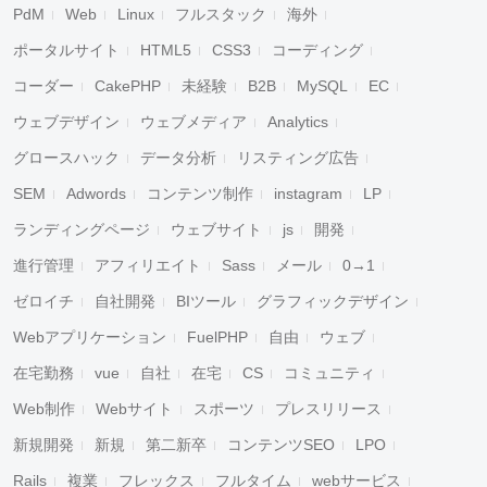
PdM
Web
Linux
フルスタック
海外
ポータルサイト
HTML5
CSS3
コーディング
コーダー
CakePHP
未経験
B2B
MySQL
EC
ウェブデザイン
ウェブメディア
Analytics
グロースハック
データ分析
リスティング広告
SEM
Adwords
コンテンツ制作
instagram
LP
ランディングページ
ウェブサイト
js
開発
進行管理
アフィリエイト
Sass
メール
0→1
ゼロイチ
自社開発
BIツール
グラフィックデザイン
Webアプリケーション
FuelPHP
自由
ウェブ
在宅勤務
vue
自社
在宅
CS
コミュニティ
Web制作
Webサイト
スポーツ
プレスリリース
新規開発
新規
第二新卒
コンテンツSEO
LPO
Rails
複業
フレックス
フルタイム
webサービス