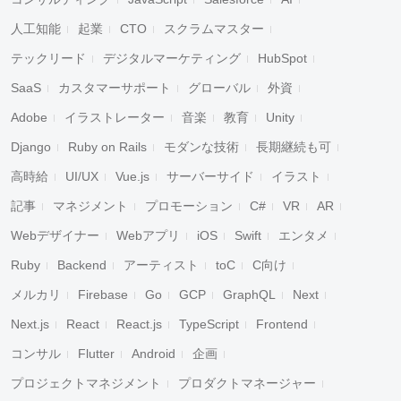
人工知能
起業
CTO
スクラムマスター
テックリード
デジタルマーケティング
HubSpot
SaaS
カスタマーサポート
グローバル
外資
Adobe
イラストレーター
音楽
教育
Unity
Django
Ruby on Rails
モダンな技術
長期継続も可
高時給
UI/UX
Vue.js
サーバーサイド
イラスト
記事
マネジメント
プロモーション
C#
VR
AR
Webデザイナー
Webアプリ
iOS
Swift
エンタメ
Ruby
Backend
アーティスト
toC
C向け
メルカリ
Firebase
Go
GCP
GraphQL
Next
Next.js
React
React.js
TypeScript
Frontend
コンサル
Flutter
Android
企画
プロジェクトマネジメント
プロダクトマネージャー