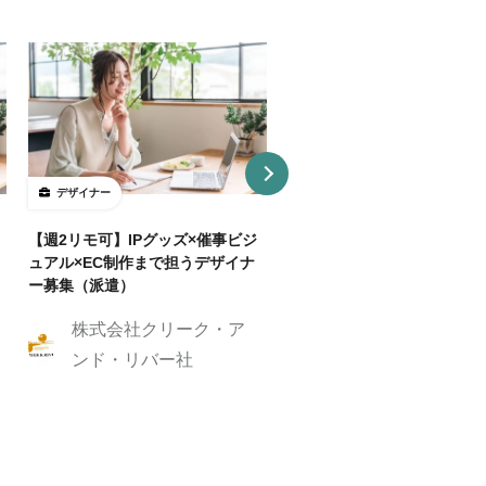
デザイナー
デザイナー
【週2リモ可】IPグッズ×催事ビジ
【週32H～/フルリモ】教育
ュアル×EC制作まで担うデザイナ
プロダクトを持つ企業でUI/
ー募集（派遣）
イナー
株式会社クリーク・ア
株式会社クリーク
ンド・リバー社
ンド・リバー社