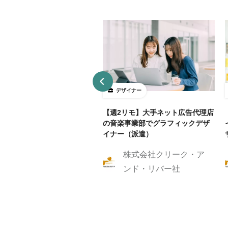
ザイナー
デザイナー
4～5勤務】ネット証券会社で
【週2リモ】大手ネット広告代理店
UXデザイン・ディレクション！
の音楽事業部でグラフィックデザ
イナー（派遣）
株式会社クリーク・ア
株式会社クリーク・ア
ンド・リバー社
ンド・リバー社