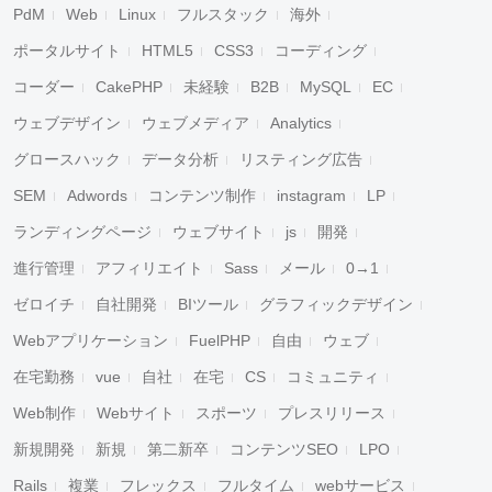
PdM
Web
Linux
フルスタック
海外
ポータルサイト
HTML5
CSS3
コーディング
コーダー
CakePHP
未経験
B2B
MySQL
EC
ウェブデザイン
ウェブメディア
Analytics
グロースハック
データ分析
リスティング広告
SEM
Adwords
コンテンツ制作
instagram
LP
ランディングページ
ウェブサイト
js
開発
進行管理
アフィリエイト
Sass
メール
0→1
ゼロイチ
自社開発
BIツール
グラフィックデザイン
Webアプリケーション
FuelPHP
自由
ウェブ
在宅勤務
vue
自社
在宅
CS
コミュニティ
Web制作
Webサイト
スポーツ
プレスリリース
新規開発
新規
第二新卒
コンテンツSEO
LPO
Rails
複業
フレックス
フルタイム
webサービス