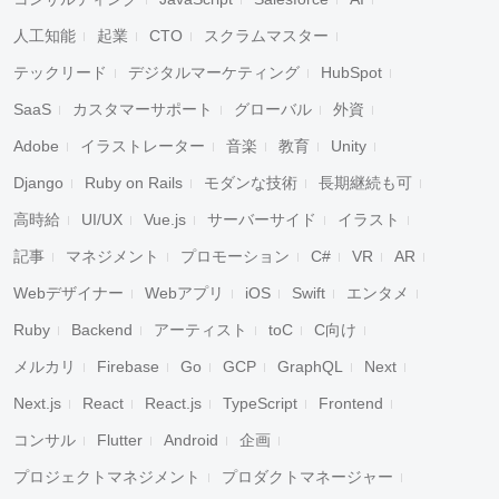
人工知能
起業
CTO
スクラムマスター
テックリード
デジタルマーケティング
HubSpot
SaaS
カスタマーサポート
グローバル
外資
Adobe
イラストレーター
音楽
教育
Unity
Django
Ruby on Rails
モダンな技術
長期継続も可
高時給
UI/UX
Vue.js
サーバーサイド
イラスト
記事
マネジメント
プロモーション
C#
VR
AR
Webデザイナー
Webアプリ
iOS
Swift
エンタメ
Ruby
Backend
アーティスト
toC
C向け
メルカリ
Firebase
Go
GCP
GraphQL
Next
Next.js
React
React.js
TypeScript
Frontend
コンサル
Flutter
Android
企画
プロジェクトマネジメント
プロダクトマネージャー