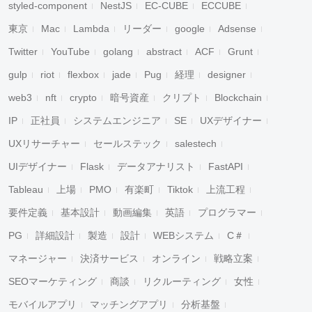
styled-component
NestJS
EC-CUBE
ECCUBE
東京
Mac
Lambda
リーダー
google
Adsense
Twitter
YouTube
golang
abstract
ACF
Grunt
gulp
riot
flexbox
jade
Pug
経理
designer
web3
nft
crypto
暗号資産
クリプト
Blockchain
IP
正社員
システムエンジニア
SE
UXデザイナー
UXリサーチャー
セールステック
salestech
UIデザイナー
Flask
データアナリスト
FastAPI
Tableau
上場
PMO
有楽町
Tiktok
上流工程
要件定義
基本設計
動画編集
英語
プログラマー
PG
詳細設計
製造
設計
WEBシステム
C＃
マネージャー
決済サービス
オンライン
戦略立案
SEOマーケティング
商談
リクルーティング
女性
モバイルアプリ
マッチングアプリ
分析基盤