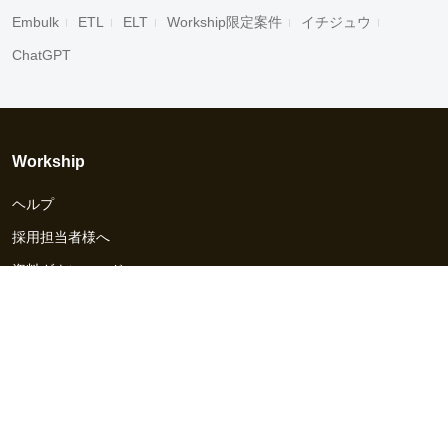
Embulk
ETL
ELT
Workship限定案件
イチジュウ
ChatGPT
Workship
ヘルプ
採用担当者様へ
資料ダウンロード
その他のサービス
Workship EVENT
Workship MAGAZINE
Workship CAREER