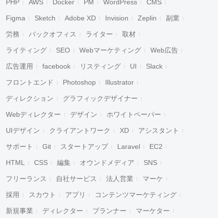
PHP
AWS
Docker
PM
WordPress
CMS
Figma
Sketch
Adobe XD
Invision
Zeplin
副業
労務
バックオフィス
ライター
取材
ライティング
SEO
Webマーケティング
Web広告
広告運用
facebook
リスティング
UI
Slack
フロントエンド
Photoshop
Illustrator
ディレクション
グラフィックデザイナー
Webディレクター
デザイン
ホワイトペーパー
UIデザイン
クライアントワーク
XD
アシスタント
サポート
Git
スタートアップ
Laravel
EC2
HTML
CSS
編集
オウンドメディア
SNS
フリーランス
自社サービス
法人営業
マーケ
採用
スカウト
アプリ
コンテンツマーケティング
新規事業
ディレクター
プランナー
マーケター