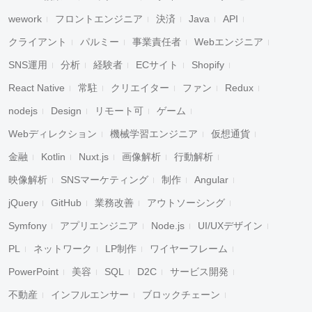
wework
フロントエンジニア
決済
Java
API
クライアント
パルミー
事業責任者
Webエンジニア
SNS運用
分析
経験者
ECサイト
Shopify
React Native
常駐
クリエイター
ファン
Redux
nodejs
Design
リモート可
ゲーム
Webディレクション
機械学習エンジニア
仮想通貨
金融
Kotlin
Nuxt.js
画像解析
行動解析
映像解析
SNSマーケティング
制作
Angular
jQuery
GitHub
業務改善
アウトソーシング
Symfony
アプリエンジニア
Node.js
UI/UXデザイン
PL
ネットワーク
LP制作
ワイヤーフレーム
PowerPoint
美容
SQL
D2C
サービス開発
不動産
インフルエンサー
ブロックチェーン