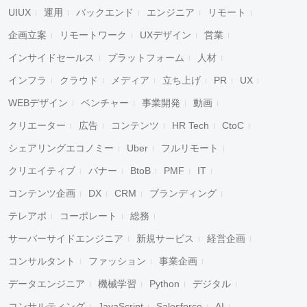
UIUX
運用
バックエンド
エンジニア
リモート
企画立案
リモートワーク
UXデザイン
営業
インサイドセールス
プラットフォーム
人材
インフラ
クラウド
メディア
立ち上げ
PR
UX
WEBデザイン
ベンチャー
事業開発
動画
クリエーター
広告
コンテンツ
HR Tech
CtoC
シェアリングエコノミー
Uber
フルリモート
クリエイティブ
バナー
BtoB
PMF
IT
コンテンツ企画
DX
CRM
ブランディング
テレアポ
コーポレート
総務
サーバーサイドエンジニア
新規サービス
経営企画
コンサルタント
ファッション
事業企画
データエンジニア
機械学習
Python
デジタル
コンサルティング
JavaScript
Salesforce
AI