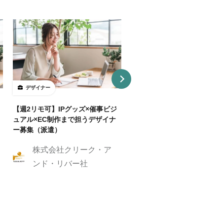
デザイナー
デザイナー
【週2リモ可】IPグッズ×催事ビジ
【週32H～/フルリモ】教育
ュアル×EC制作まで担うデザイナ
プロダクトを持つ企業でUI/
ー募集（派遣）
イナー
株式会社クリーク・ア
株式会社クリーク
ンド・リバー社
ンド・リバー社