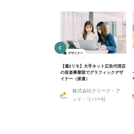
ザイナー
デザイナー
4～5勤務】ネット証券会社で
【週2リモ】大手ネット広告代理店
UXデザイン・ディレクション！
の音楽事業部でグラフィックデザ
イナー（派遣）
株式会社クリーク・ア
株式会社クリーク・ア
ンド・リバー社
ンド・リバー社