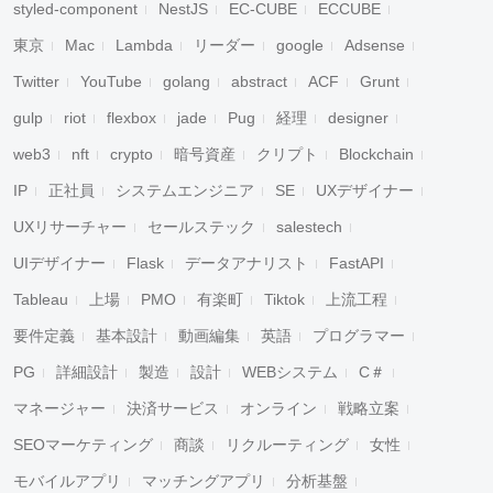
styled-component
NestJS
EC-CUBE
ECCUBE
東京
Mac
Lambda
リーダー
google
Adsense
Twitter
YouTube
golang
abstract
ACF
Grunt
gulp
riot
flexbox
jade
Pug
経理
designer
web3
nft
crypto
暗号資産
クリプト
Blockchain
IP
正社員
システムエンジニア
SE
UXデザイナー
UXリサーチャー
セールステック
salestech
UIデザイナー
Flask
データアナリスト
FastAPI
Tableau
上場
PMO
有楽町
Tiktok
上流工程
要件定義
基本設計
動画編集
英語
プログラマー
PG
詳細設計
製造
設計
WEBシステム
C＃
マネージャー
決済サービス
オンライン
戦略立案
SEOマーケティング
商談
リクルーティング
女性
モバイルアプリ
マッチングアプリ
分析基盤