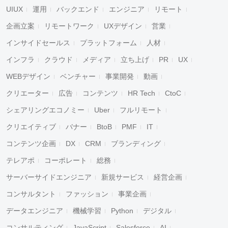
UIUX
運用
バックエンド
エンジニア
リモート
企画立案
リモートワーク
UXデザイン
営業
インサイドセールス
プラットフォーム
人材
インフラ
クラウド
メディア
立ち上げ
PR
UX
WEBデザイン
ベンチャー
事業開発
動画
クリエーター
広告
コンテンツ
HR Tech
CtoC
シェアリングエコノミー
Uber
フルリモート
クリエイティブ
バナー
BtoB
PMF
IT
コンテンツ企画
DX
CRM
ブランディング
テレアポ
コーポレート
総務
サーバーサイドエンジニア
新規サービス
経営企画
コンサルタント
ファッション
事業企画
データエンジニア
機械学習
Python
デジタル
コンサルティング
JavaScript
Salesforce
AI