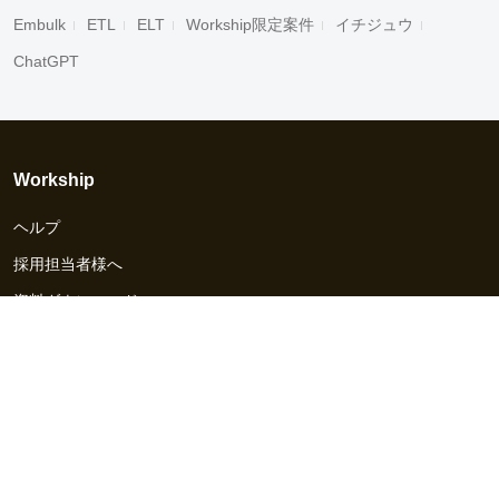
Embulk
ETL
ELT
Workship限定案件
イチジュウ
ChatGPT
Workship
ヘルプ
採用担当者様へ
資料ダウンロード
その他のサービス
Workship EVENT
Workship MAGAZINE
Workship CAREER