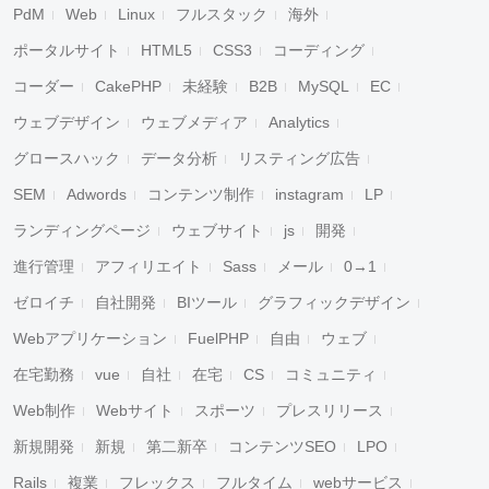
PdM
Web
Linux
フルスタック
海外
ポータルサイト
HTML5
CSS3
コーディング
コーダー
CakePHP
未経験
B2B
MySQL
EC
ウェブデザイン
ウェブメディア
Analytics
グロースハック
データ分析
リスティング広告
SEM
Adwords
コンテンツ制作
instagram
LP
ランディングページ
ウェブサイト
js
開発
進行管理
アフィリエイト
Sass
メール
0→1
ゼロイチ
自社開発
BIツール
グラフィックデザイン
Webアプリケーション
FuelPHP
自由
ウェブ
在宅勤務
vue
自社
在宅
CS
コミュニティ
Web制作
Webサイト
スポーツ
プレスリリース
新規開発
新規
第二新卒
コンテンツSEO
LPO
Rails
複業
フレックス
フルタイム
webサービス