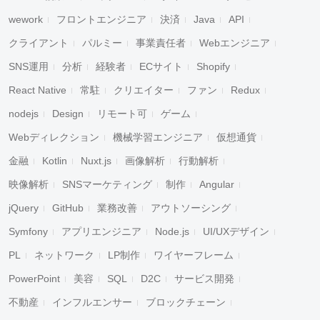
wework
フロントエンジニア
決済
Java
API
クライアント
パルミー
事業責任者
Webエンジニア
SNS運用
分析
経験者
ECサイト
Shopify
React Native
常駐
クリエイター
ファン
Redux
nodejs
Design
リモート可
ゲーム
Webディレクション
機械学習エンジニア
仮想通貨
金融
Kotlin
Nuxt.js
画像解析
行動解析
映像解析
SNSマーケティング
制作
Angular
jQuery
GitHub
業務改善
アウトソーシング
Symfony
アプリエンジニア
Node.js
UI/UXデザイン
PL
ネットワーク
LP制作
ワイヤーフレーム
PowerPoint
美容
SQL
D2C
サービス開発
不動産
インフルエンサー
ブロックチェーン