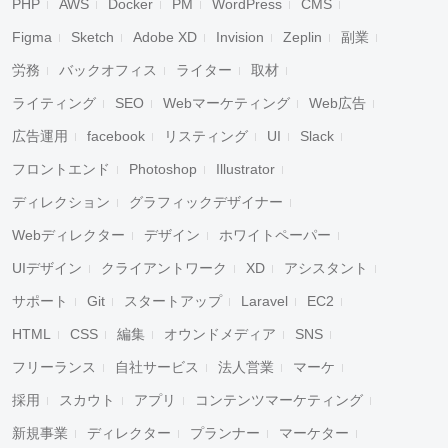
PHP
AWS
Docker
PM
WordPress
CMS
Figma
Sketch
Adobe XD
Invision
Zeplin
副業
労務
バックオフィス
ライター
取材
ライティング
SEO
Webマーケティング
Web広告
広告運用
facebook
リスティング
UI
Slack
フロントエンド
Photoshop
Illustrator
ディレクション
グラフィックデザイナー
Webディレクター
デザイン
ホワイトペーパー
UIデザイン
クライアントワーク
XD
アシスタント
サポート
Git
スタートアップ
Laravel
EC2
HTML
CSS
編集
オウンドメディア
SNS
フリーランス
自社サービス
法人営業
マーケ
採用
スカウト
アプリ
コンテンツマーケティング
新規事業
ディレクター
プランナー
マーケター