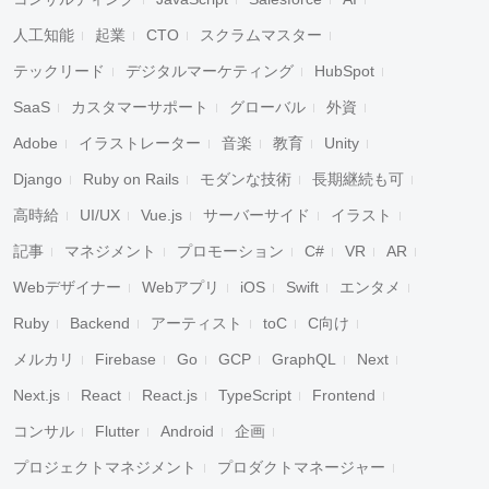
人工知能
起業
CTO
スクラムマスター
テックリード
デジタルマーケティング
HubSpot
SaaS
カスタマーサポート
グローバル
外資
Adobe
イラストレーター
音楽
教育
Unity
Django
Ruby on Rails
モダンな技術
長期継続も可
高時給
UI/UX
Vue.js
サーバーサイド
イラスト
記事
マネジメント
プロモーション
C#
VR
AR
Webデザイナー
Webアプリ
iOS
Swift
エンタメ
Ruby
Backend
アーティスト
toC
C向け
メルカリ
Firebase
Go
GCP
GraphQL
Next
Next.js
React
React.js
TypeScript
Frontend
コンサル
Flutter
Android
企画
プロジェクトマネジメント
プロダクトマネージャー