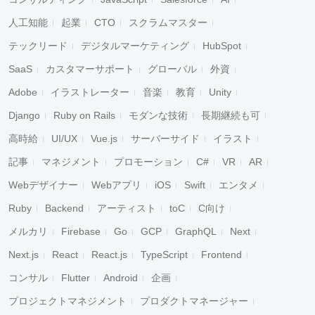
人工知能
起業
CTO
スクラムマスター
テックリード
デジタルマーケティング
HubSpot
SaaS
カスタマーサポート
グローバル
外資
Adobe
イラストレーター
音楽
教育
Unity
Django
Ruby on Rails
モダンな技術
長期継続も可
高時給
UI/UX
Vue.js
サーバーサイド
イラスト
記事
マネジメント
プロモーション
C#
VR
AR
Webデザイナー
Webアプリ
iOS
Swift
エンタメ
Ruby
Backend
アーティスト
toC
C向け
メルカリ
Firebase
Go
GCP
GraphQL
Next
Next.js
React
React.js
TypeScript
Frontend
コンサル
Flutter
Android
企画
プロジェクトマネジメント
プロダクトマネージャー