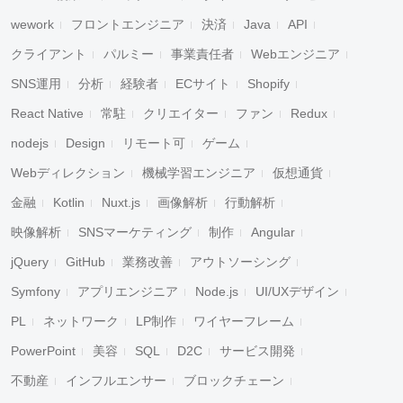
wework
フロントエンジニア
決済
Java
API
クライアント
パルミー
事業責任者
Webエンジニア
SNS運用
分析
経験者
ECサイト
Shopify
React Native
常駐
クリエイター
ファン
Redux
nodejs
Design
リモート可
ゲーム
Webディレクション
機械学習エンジニア
仮想通貨
金融
Kotlin
Nuxt.js
画像解析
行動解析
映像解析
SNSマーケティング
制作
Angular
jQuery
GitHub
業務改善
アウトソーシング
Symfony
アプリエンジニア
Node.js
UI/UXデザイン
PL
ネットワーク
LP制作
ワイヤーフレーム
PowerPoint
美容
SQL
D2C
サービス開発
不動産
インフルエンサー
ブロックチェーン