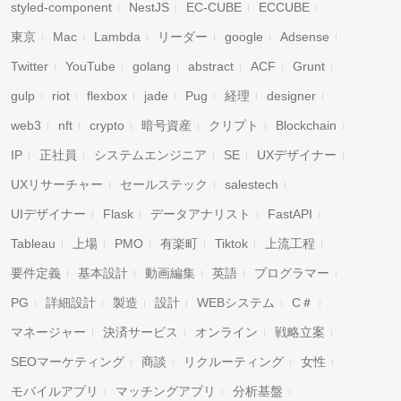
styled-component
NestJS
EC-CUBE
ECCUBE
東京
Mac
Lambda
リーダー
google
Adsense
Twitter
YouTube
golang
abstract
ACF
Grunt
gulp
riot
flexbox
jade
Pug
経理
designer
web3
nft
crypto
暗号資産
クリプト
Blockchain
IP
正社員
システムエンジニア
SE
UXデザイナー
UXリサーチャー
セールステック
salestech
UIデザイナー
Flask
データアナリスト
FastAPI
Tableau
上場
PMO
有楽町
Tiktok
上流工程
要件定義
基本設計
動画編集
英語
プログラマー
PG
詳細設計
製造
設計
WEBシステム
C＃
マネージャー
決済サービス
オンライン
戦略立案
SEOマーケティング
商談
リクルーティング
女性
モバイルアプリ
マッチングアプリ
分析基盤