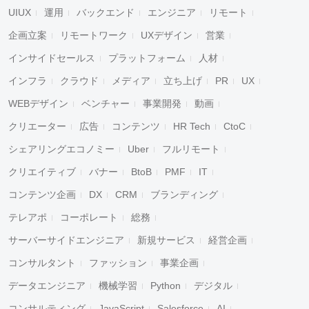
UIUX
運用
バックエンド
エンジニア
リモート
企画立案
リモートワーク
UXデザイン
営業
インサイドセールス
プラットフォーム
人材
インフラ
クラウド
メディア
立ち上げ
PR
UX
WEBデザイン
ベンチャー
事業開発
動画
クリエーター
広告
コンテンツ
HR Tech
CtoC
シェアリングエコノミー
Uber
フルリモート
クリエイティブ
バナー
BtoB
PMF
IT
コンテンツ企画
DX
CRM
ブランディング
テレアポ
コーポレート
総務
サーバーサイドエンジニア
新規サービス
経営企画
コンサルタント
ファッション
事業企画
データエンジニア
機械学習
Python
デジタル
コンサルティング
JavaScript
Salesforce
AI