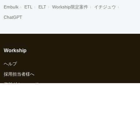
Embulk
ETL
ELT
Workship限定案件
イチジュウ
ChatGPT
Workship
ヘルプ
採用担当者様へ
資料ダウンロード
その他のサービス
Workship EVENT
Workship MAGAZINE
Workship CAREER