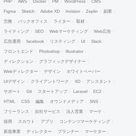
PHP
AWS
Docker
PM
WordPress
CMS
Figma
Sketch
Adobe XD
Invision
Zeplin
副業
労務
バックオフィス
ライター
取材
ライティング
SEO
Webマーケティング
Web広告
広告運用
facebook
リスティング
UI
Slack
フロントエンド
Photoshop
Illustrator
ディレクション
グラフィックデザイナー
Webディレクター
デザイン
ホワイトペーパー
UIデザイン
クライアントワーク
XD
アシスタント
サポート
Git
スタートアップ
Laravel
EC2
HTML
CSS
編集
オウンドメディア
SNS
フリーランス
自社サービス
法人営業
マーケ
採用
スカウト
アプリ
コンテンツマーケティング
新規事業
ディレクター
プランナー
マーケター