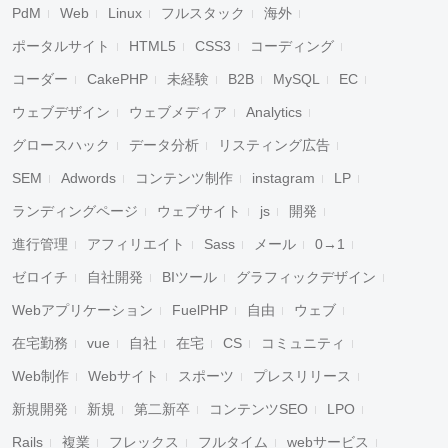
PdM
Web
Linux
フルスタック
海外
ポータルサイト
HTML5
CSS3
コーディング
コーダー
CakePHP
未経験
B2B
MySQL
EC
ウェブデザイン
ウェブメディア
Analytics
グロースハック
データ分析
リスティング広告
SEM
Adwords
コンテンツ制作
instagram
LP
ランディングページ
ウェブサイト
js
開発
進行管理
アフィリエイト
Sass
メール
0→1
ゼロイチ
自社開発
BIツール
グラフィックデザイン
Webアプリケーション
FuelPHP
自由
ウェブ
在宅勤務
vue
自社
在宅
CS
コミュニティ
Web制作
Webサイト
スポーツ
プレスリリース
新規開発
新規
第二新卒
コンテンツSEO
LPO
Rails
複業
フレックス
フルタイム
webサービス