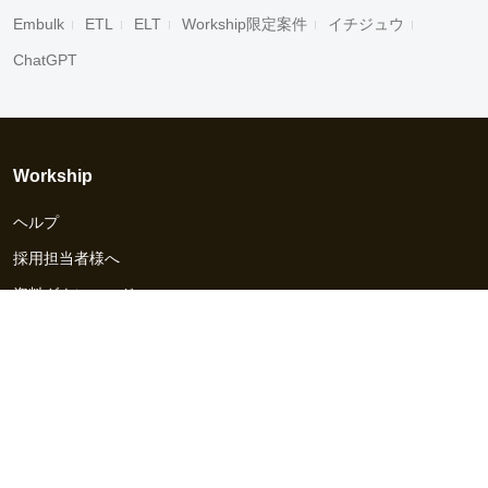
Embulk
ETL
ELT
Workship限定案件
イチジュウ
ChatGPT
Workship
ヘルプ
採用担当者様へ
資料ダウンロード
その他のサービス
Workship EVENT
Workship MAGAZINE
Workship CAREER