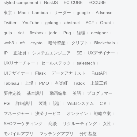
styled-component
NestJS
EC-CUBE
ECCUBE
東京
Mac
Lambda
リーダー
google
Adsense
Twitter
YouTube
golang
abstract
ACF
Grunt
gulp
riot
flexbox
jade
Pug
経理
designer
web3
nft
crypto
暗号資産
クリプト
Blockchain
IP
正社員
システムエンジニア
SE
UXデザイナー
UXリサーチャー
セールステック
salestech
UIデザイナー
Flask
データアナリスト
FastAPI
Tableau
上場
PMO
有楽町
Tiktok
上流工程
要件定義
基本設計
動画編集
英語
プログラマー
PG
詳細設計
製造
設計
WEBシステム
C＃
マネージャー
決済サービス
オンライン
戦略立案
SEOマーケティング
商談
リクルーティング
女性
モバイルアプリ
マッチングアプリ
分析基盤