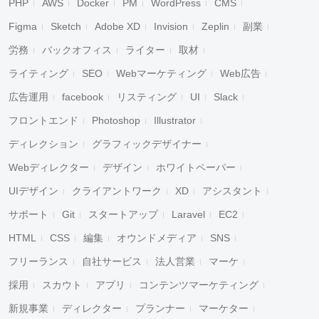
PHP
AWS
Docker
PM
WordPress
CMS
Figma
Sketch
Adobe XD
Invision
Zeplin
副業
労務
バックオフィス
ライター
取材
ライティング
SEO
Webマーケティング
Web広告
広告運用
facebook
リスティング
UI
Slack
フロントエンド
Photoshop
Illustrator
ディレクション
グラフィックデザイナー
Webディレクター
デザイン
ホワイトペーパー
UIデザイン
クライアントワーク
XD
アシスタント
サポート
Git
スタートアップ
Laravel
EC2
HTML
CSS
編集
オウンドメディア
SNS
フリーランス
自社サービス
法人営業
マーケ
採用
スカウト
アプリ
コンテンツマーケティング
新規事業
ディレクター
プランナー
マーケター