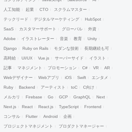
人工知能
起業
CTO
スクラムマスター
テックリード
デジタルマーケティング
HubSpot
SaaS
カスタマーサポート
グローバル
外資
Adobe
イラストレーター
音楽
教育
Unity
Django
Ruby on Rails
モダンな技術
長期継続も可
高時給
UI/UX
Vue.js
サーバーサイド
イラスト
記事
マネジメント
プロモーション
C#
VR
AR
Webデザイナー
Webアプリ
iOS
Swift
エンタメ
Ruby
Backend
アーティスト
toC
C向け
メルカリ
Firebase
Go
GCP
GraphQL
Next
Next.js
React
React.js
TypeScript
Frontend
コンサル
Flutter
Android
企画
プロジェクトマネジメント
プロダクトマネージャー