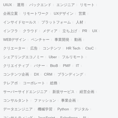
UIUX
運用
バックエンド
エンジニア
リモート
企画立案
リモートワーク
UXデザイン
営業
インサイドセールス
プラットフォーム
人材
インフラ
クラウド
メディア
立ち上げ
PR
UX
WEBデザイン
ベンチャー
事業開発
動画
クリエーター
広告
コンテンツ
HR Tech
CtoC
シェアリングエコノミー
Uber
フルリモート
クリエイティブ
バナー
BtoB
PMF
IT
コンテンツ企画
DX
CRM
ブランディング
テレアポ
コーポレート
総務
サーバーサイドエンジニア
新規サービス
経営企画
コンサルタント
ファッション
事業企画
データエンジニア
機械学習
Python
デジタル
コンサルティング
JavaScript
Salesforce
AI