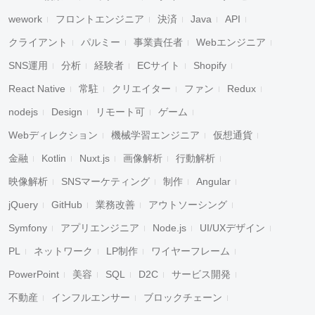
wework
フロントエンジニア
決済
Java
API
クライアント
パルミー
事業責任者
Webエンジニア
SNS運用
分析
経験者
ECサイト
Shopify
React Native
常駐
クリエイター
ファン
Redux
nodejs
Design
リモート可
ゲーム
Webディレクション
機械学習エンジニア
仮想通貨
金融
Kotlin
Nuxt.js
画像解析
行動解析
映像解析
SNSマーケティング
制作
Angular
jQuery
GitHub
業務改善
アウトソーシング
Symfony
アプリエンジニア
Node.js
UI/UXデザイン
PL
ネットワーク
LP制作
ワイヤーフレーム
PowerPoint
美容
SQL
D2C
サービス開発
不動産
インフルエンサー
ブロックチェーン