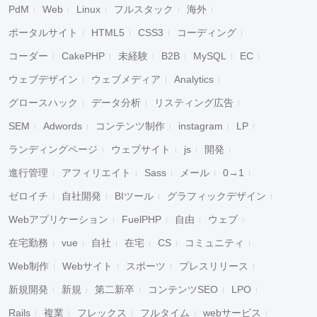
PdM
Web
Linux
フルスタック
海外
ポータルサイト
HTML5
CSS3
コーディング
コーダー
CakePHP
未経験
B2B
MySQL
EC
ウェブデザイン
ウェブメディア
Analytics
グロースハック
データ分析
リスティング広告
SEM
Adwords
コンテンツ制作
instagram
LP
ランディングページ
ウェブサイト
js
開発
進行管理
アフィリエイト
Sass
メール
0→1
ゼロイチ
自社開発
BIツール
グラフィックデザイン
Webアプリケーション
FuelPHP
自由
ウェブ
在宅勤務
vue
自社
在宅
CS
コミュニティ
Web制作
Webサイト
スポーツ
プレスリリース
新規開発
新規
第二新卒
コンテンツSEO
LPO
Rails
複業
フレックス
フルタイム
webサービス