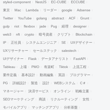
styled-component
NestJS
EC-CUBE
ECCUBE
東京
Mac
Lambda
リーダー
google
Adsense
Twitter
YouTube
golang
abstract
ACF
Grunt
gulp
riot
flexbox
jade
Pug
経理
designer
web3
nft
crypto
暗号資産
クリプト
Blockchain
IP
正社員
システムエンジニア
SE
UXデザイナー
UXリサーチャー
セールステック
salestech
UIデザイナー
Flask
データアナリスト
FastAPI
Tableau
上場
PMO
有楽町
Tiktok
上流工程
要件定義
基本設計
動画編集
英語
プログラマー
PG
詳細設計
製造
設計
WEBシステム
C＃
マネージャー
決済サービス
オンライン
戦略立案
SEOマーケティング
商談
リクルーティング
女性
モバイルアプリ
マッチングアプリ
分析基盤