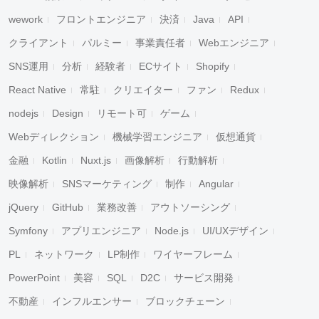
wework
フロントエンジニア
決済
Java
API
クライアント
パルミー
事業責任者
Webエンジニア
SNS運用
分析
経験者
ECサイト
Shopify
React Native
常駐
クリエイター
ファン
Redux
nodejs
Design
リモート可
ゲーム
Webディレクション
機械学習エンジニア
仮想通貨
金融
Kotlin
Nuxt.js
画像解析
行動解析
映像解析
SNSマーケティング
制作
Angular
jQuery
GitHub
業務改善
アウトソーシング
Symfony
アプリエンジニア
Node.js
UI/UXデザイン
PL
ネットワーク
LP制作
ワイヤーフレーム
PowerPoint
美容
SQL
D2C
サービス開発
不動産
インフルエンサー
ブロックチェーン