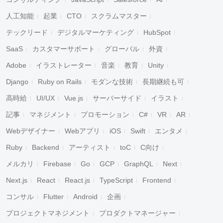
人工知能
起業
CTO
スクラムマスター
テックリード
デジタルマーケティング
HubSpot
SaaS
カスタマーサポート
グローバル
外資
Adobe
イラストレーター
音楽
教育
Unity
Django
Ruby on Rails
モダンな技術
長期継続も可
高時給
UI/UX
Vue.js
サーバーサイド
イラスト
記事
マネジメント
プロモーション
C#
VR
AR
Webデザイナー
Webアプリ
iOS
Swift
エンタメ
Ruby
Backend
アーティスト
toC
C向け
メルカリ
Firebase
Go
GCP
GraphQL
Next
Next.js
React
React.js
TypeScript
Frontend
コンサル
Flutter
Android
企画
プロジェクトマネジメント
プロダクトマネージャー