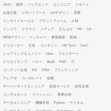
UIUX
運用
バックエンド
エンジニア
リモート
企画立案
リモートワーク
UXデザイン
営業
インサイドセールス
プラットフォーム
人材
インフラ
クラウド
メディア
立ち上げ
PR
UX
WEBデザイン
ベンチャー
事業開発
動画
クリエーター
広告
コンテンツ
HR Tech
CtoC
シェアリングエコノミー
Uber
フルリモート
クリエイティブ
バナー
BtoB
PMF
IT
コンテンツ企画
DX
CRM
ブランディング
テレアポ
コーポレート
総務
サーバーサイドエンジニア
新規サービス
経営企画
コンサルタント
ファッション
事業企画
データエンジニア
機械学習
Python
デジタル
コンサルティング
JavaScript
Salesforce
AI