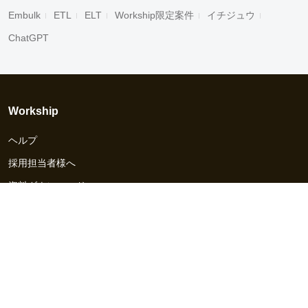
Embulk
ETL
ELT
Workship限定案件
イチジュウ
ChatGPT
Workship
ヘルプ
採用担当者様へ
資料ダウンロード
その他のサービス
Workship EVENT
Workship MAGAZINE
Workship CAREER