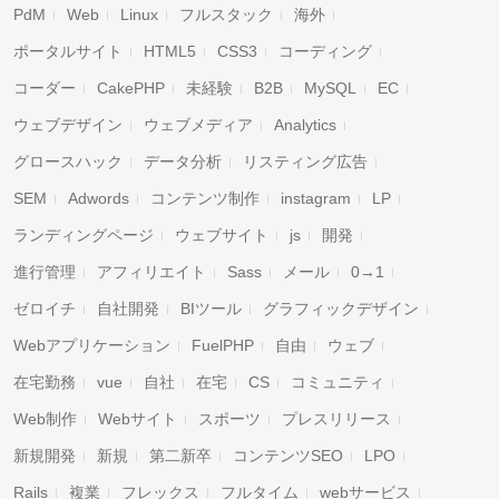
PdM
Web
Linux
フルスタック
海外
ポータルサイト
HTML5
CSS3
コーディング
コーダー
CakePHP
未経験
B2B
MySQL
EC
ウェブデザイン
ウェブメディア
Analytics
グロースハック
データ分析
リスティング広告
SEM
Adwords
コンテンツ制作
instagram
LP
ランディングページ
ウェブサイト
js
開発
進行管理
アフィリエイト
Sass
メール
0→1
ゼロイチ
自社開発
BIツール
グラフィックデザイン
Webアプリケーション
FuelPHP
自由
ウェブ
在宅勤務
vue
自社
在宅
CS
コミュニティ
Web制作
Webサイト
スポーツ
プレスリリース
新規開発
新規
第二新卒
コンテンツSEO
LPO
Rails
複業
フレックス
フルタイム
webサービス