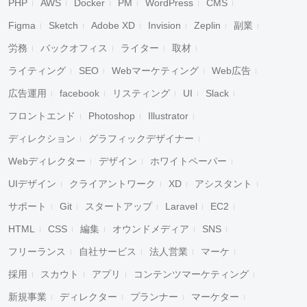
PHP
AWS
Docker
PM
WordPress
CMS
Figma
Sketch
Adobe XD
Invision
Zeplin
副業
労務
バックオフィス
ライター
取材
ライティング
SEO
Webマーケティング
Web広告
広告運用
facebook
リスティング
UI
Slack
フロントエンド
Photoshop
Illustrator
ディレクション
グラフィックデザイナー
Webディレクター
デザイン
ホワイトペーパー
UIデザイン
クライアントワーク
XD
アシスタント
サポート
Git
スタートアップ
Laravel
EC2
HTML
CSS
編集
オウンドメディア
SNS
フリーランス
自社サービス
法人営業
マーケ
採用
スカウト
アプリ
コンテンツマーケティング
新規事業
ディレクター
プランナー
マーケター