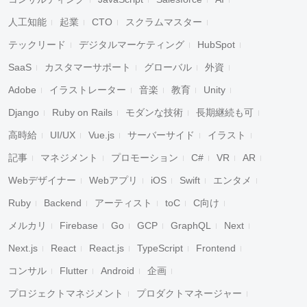
人工知能
起業
CTO
スクラムマスター
テックリード
デジタルマーケティング
HubSpot
SaaS
カスタマーサポート
グローバル
外資
Adobe
イラストレーター
音楽
教育
Unity
Django
Ruby on Rails
モダンな技術
長期継続も可
高時給
UI/UX
Vue.js
サーバーサイド
イラスト
記事
マネジメント
プロモーション
C#
VR
AR
Webデザイナー
Webアプリ
iOS
Swift
エンタメ
Ruby
Backend
アーティスト
toC
C向け
メルカリ
Firebase
Go
GCP
GraphQL
Next
Next.js
React
React.js
TypeScript
Frontend
コンサル
Flutter
Android
企画
プロジェクトマネジメント
プロダクトマネージャー