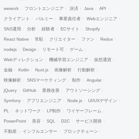
wework
フロントエンジニア
決済
Java
API
クライアント
パルミー
事業責任者
Webエンジニア
SNS運用
分析
経験者
ECサイト
Shopify
React Native
常駐
クリエイター
ファン
Redux
nodejs
Design
リモート可
ゲーム
Webディレクション
機械学習エンジニア
仮想通貨
金融
Kotlin
Nuxt.js
画像解析
行動解析
映像解析
SNSマーケティング
制作
Angular
jQuery
GitHub
業務改善
アウトソーシング
Symfony
アプリエンジニア
Node.js
UI/UXデザイン
PL
ネットワーク
LP制作
ワイヤーフレーム
PowerPoint
美容
SQL
D2C
サービス開発
不動産
インフルエンサー
ブロックチェーン