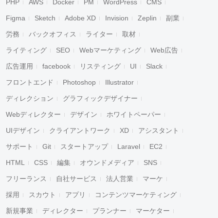
PHP
AWS
Docker
PM
WordPress
CMS
Figma
Sketch
Adobe XD
Invision
Zeplin
副業
労務
バックオフィス
ライター
取材
ライティング
SEO
Webマーケティング
Web広告
広告運用
facebook
リスティング
UI
Slack
フロントエンド
Photoshop
Illustrator
ディレクション
グラフィックデザイナー
Webディレクター
デザイン
ホワイトペーパー
UIデザイン
クライアントワーク
XD
アシスタント
サポート
Git
スタートアップ
Laravel
EC2
HTML
CSS
編集
オウンドメディア
SNS
フリーランス
自社サービス
法人営業
マーケ
採用
スカウト
アプリ
コンテンツマーケティング
新規事業
ディレクター
プランナー
マーケター