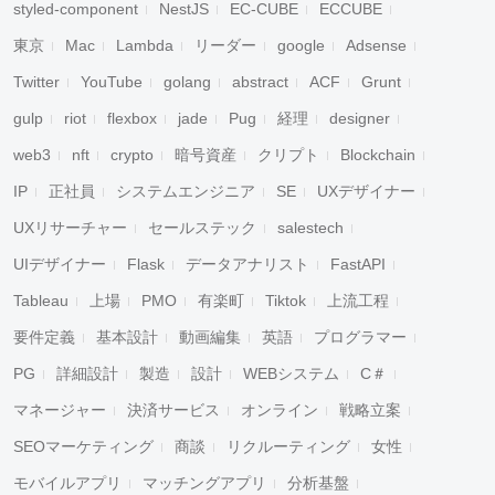
styled-component
NestJS
EC-CUBE
ECCUBE
東京
Mac
Lambda
リーダー
google
Adsense
Twitter
YouTube
golang
abstract
ACF
Grunt
gulp
riot
flexbox
jade
Pug
経理
designer
web3
nft
crypto
暗号資産
クリプト
Blockchain
IP
正社員
システムエンジニア
SE
UXデザイナー
UXリサーチャー
セールステック
salestech
UIデザイナー
Flask
データアナリスト
FastAPI
Tableau
上場
PMO
有楽町
Tiktok
上流工程
要件定義
基本設計
動画編集
英語
プログラマー
PG
詳細設計
製造
設計
WEBシステム
C＃
マネージャー
決済サービス
オンライン
戦略立案
SEOマーケティング
商談
リクルーティング
女性
モバイルアプリ
マッチングアプリ
分析基盤