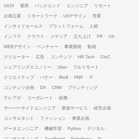
UIUX
運用
バックエンド
エンジニア
リモート
企画立案
リモートワーク
UXデザイン
営業
インサイドセールス
プラットフォーム
人材
インフラ
クラウド
メディア
立ち上げ
PR
UX
WEBデザイン
ベンチャー
事業開発
動画
クリエーター
広告
コンテンツ
HR Tech
CtoC
シェアリングエコノミー
Uber
フルリモート
クリエイティブ
バナー
BtoB
PMF
IT
コンテンツ企画
DX
CRM
ブランディング
テレアポ
コーポレート
総務
サーバーサイドエンジニア
新規サービス
経営企画
コンサルタント
ファッション
事業企画
データエンジニア
機械学習
Python
デジタル
コンサルティング
JavaScript
Salesforce
AI