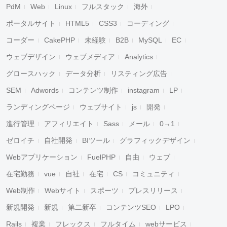
PdM
Web
Linux
フルスタック
海外
ポータルサイト
HTML5
CSS3
コーディング
コーダー
CakePHP
未経験
B2B
MySQL
EC
ウェブデザイン
ウェブメディア
Analytics
グロースハック
データ分析
リスティング広告
SEM
Adwords
コンテンツ制作
instagram
LP
ランディングページ
ウェブサイト
js
開発
進行管理
アフィリエイト
Sass
メール
0→1
ゼロイチ
自社開発
BIツール
グラフィックデザイン
Webアプリケーション
FuelPHP
自由
ウェブ
在宅勤務
vue
自社
在宅
CS
コミュニティ
Web制作
Webサイト
スポーツ
プレスリリース
新規開発
新規
第二新卒
コンテンツSEO
LPO
Rails
複業
フレックス
フルタイム
webサービス