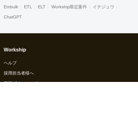
Embulk
ETL
ELT
Workship限定案件
イチジュウ
ChatGPT
Workship
ヘルプ
採用担当者様へ
資料ダウンロード
その他のサービス
Workship EVENT
Workship MAGAZINE
Workship CAREER