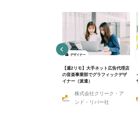
ザイナー
デザイナー
4～5勤務】ネット証券会社で
【週2リモ】大手ネット広告代理店
UXデザイン・ディレクション！
の音楽事業部でグラフィックデザ
イナー（派遣）
株式会社クリーク・ア
株式会社クリーク・ア
ンド・リバー社
ンド・リバー社