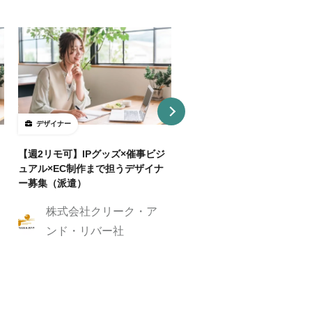
デザイナー
デザイナー
【週2リモ可】IPグッズ×催事ビジ
【週32H～/フルリモ】教育
ュアル×EC制作まで担うデザイナ
プロダクトを持つ企業でUI/
ー募集（派遣）
イナー
株式会社クリーク・ア
株式会社クリーク
ンド・リバー社
ンド・リバー社