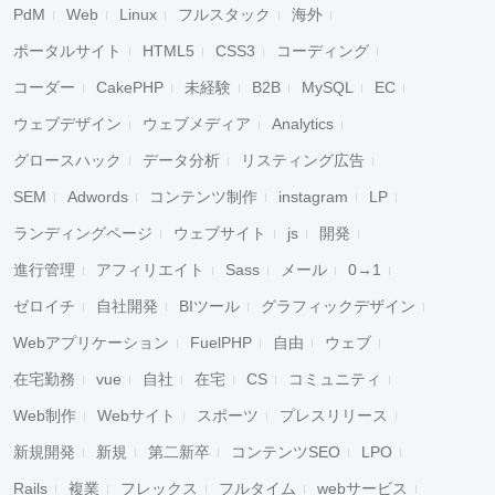
PdM
Web
Linux
フルスタック
海外
ポータルサイト
HTML5
CSS3
コーディング
コーダー
CakePHP
未経験
B2B
MySQL
EC
ウェブデザイン
ウェブメディア
Analytics
グロースハック
データ分析
リスティング広告
SEM
Adwords
コンテンツ制作
instagram
LP
ランディングページ
ウェブサイト
js
開発
進行管理
アフィリエイト
Sass
メール
0→1
ゼロイチ
自社開発
BIツール
グラフィックデザイン
Webアプリケーション
FuelPHP
自由
ウェブ
在宅勤務
vue
自社
在宅
CS
コミュニティ
Web制作
Webサイト
スポーツ
プレスリリース
新規開発
新規
第二新卒
コンテンツSEO
LPO
Rails
複業
フレックス
フルタイム
webサービス