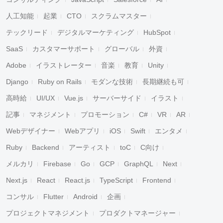
人工知能
起業
CTO
スクラムマスター
テックリード
デジタルマーケティング
HubSpot
SaaS
カスタマーサポート
グローバル
外資
Adobe
イラストレーター
音楽
教育
Unity
Django
Ruby on Rails
モダンな技術
長期継続も可
高時給
UI/UX
Vue.js
サーバーサイド
イラスト
記事
マネジメント
プロモーション
C#
VR
AR
Webデザイナー
Webアプリ
iOS
Swift
エンタメ
Ruby
Backend
アーティスト
toC
C向け
メルカリ
Firebase
Go
GCP
GraphQL
Next
Next.js
React
React.js
TypeScript
Frontend
コンサル
Flutter
Android
企画
プロジェクトマネジメント
プロダクトマネージャー