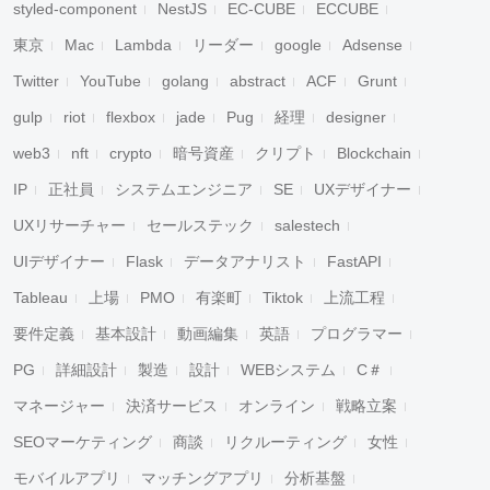
styled-component
NestJS
EC-CUBE
ECCUBE
東京
Mac
Lambda
リーダー
google
Adsense
Twitter
YouTube
golang
abstract
ACF
Grunt
gulp
riot
flexbox
jade
Pug
経理
designer
web3
nft
crypto
暗号資産
クリプト
Blockchain
IP
正社員
システムエンジニア
SE
UXデザイナー
UXリサーチャー
セールステック
salestech
UIデザイナー
Flask
データアナリスト
FastAPI
Tableau
上場
PMO
有楽町
Tiktok
上流工程
要件定義
基本設計
動画編集
英語
プログラマー
PG
詳細設計
製造
設計
WEBシステム
C＃
マネージャー
決済サービス
オンライン
戦略立案
SEOマーケティング
商談
リクルーティング
女性
モバイルアプリ
マッチングアプリ
分析基盤