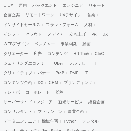
UIUX
運用
バックエンド
エンジニア
リモート
企画立案
リモートワーク
UXデザイン
営業
インサイドセールス
プラットフォーム
人材
インフラ
クラウド
メディア
立ち上げ
PR
UX
WEBデザイン
ベンチャー
事業開発
動画
クリエーター
広告
コンテンツ
HR Tech
CtoC
シェアリングエコノミー
Uber
フルリモート
クリエイティブ
バナー
BtoB
PMF
IT
コンテンツ企画
DX
CRM
ブランディング
テレアポ
コーポレート
総務
サーバーサイドエンジニア
新規サービス
経営企画
コンサルタント
ファッション
事業企画
データエンジニア
機械学習
Python
デジタル
コンサルティング
JavaScript
Salesforce
AI