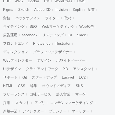
PHP
AWS
Docker
PM
WordPress
CMS
Figma
Sketch
Adobe XD
Invision
Zeplin
副業
労務
バックオフィス
ライター
取材
ライティング
SEO
Webマーケティング
Web広告
広告運用
facebook
リスティング
UI
Slack
フロントエンド
Photoshop
Illustrator
ディレクション
グラフィックデザイナー
Webディレクター
デザイン
ホワイトペーパー
UIデザイン
クライアントワーク
XD
アシスタント
サポート
Git
スタートアップ
Laravel
EC2
HTML
CSS
編集
オウンドメディア
SNS
フリーランス
自社サービス
法人営業
マーケ
採用
スカウト
アプリ
コンテンツマーケティング
新規事業
ディレクター
プランナー
マーケター