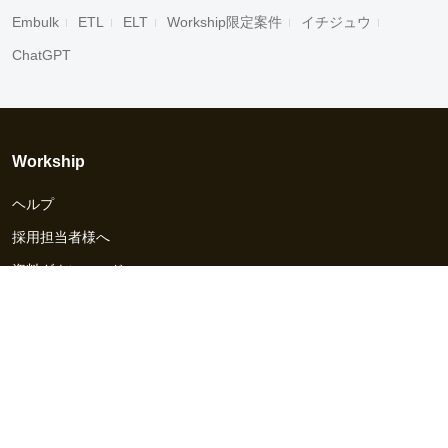
Embulk
ETL
ELT
Workship限定案件
イチジュウ
ChatGPT
Workship
ヘルプ
採用担当者様へ
資料ダウンロード
その他のサービス
Workship EVENT
Workship MAGAZINE
Workship CAREER