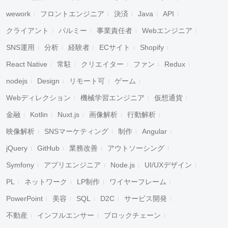
wework
フロントエンジニア
決済
Java
API
クライアント
パルミー
事業責任者
Webエンジニア
SNS運用
分析
経験者
ECサイト
Shopify
React Native
常駐
クリエイター
ファン
Redux
nodejs
Design
リモート可
ゲーム
Webディレクション
機械学習エンジニア
仮想通貨
金融
Kotlin
Nuxt.js
画像解析
行動解析
映像解析
SNSマーケティング
制作
Angular
jQuery
GitHub
業務改善
アウトソーシング
Symfony
アプリエンジニア
Node.js
UI/UXデザイン
PL
ネットワーク
LP制作
ワイヤーフレーム
PowerPoint
美容
SQL
D2C
サービス開発
不動産
インフルエンサー
ブロックチェーン