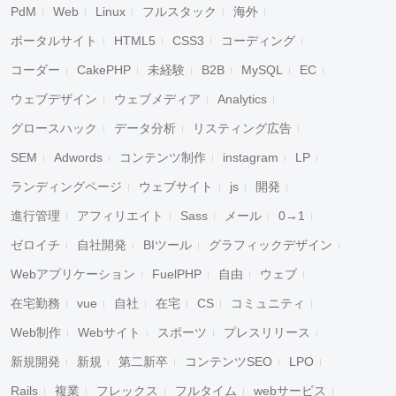
PdM
Web
Linux
フルスタック
海外
ポータルサイト
HTML5
CSS3
コーディング
コーダー
CakePHP
未経験
B2B
MySQL
EC
ウェブデザイン
ウェブメディア
Analytics
グロースハック
データ分析
リスティング広告
SEM
Adwords
コンテンツ制作
instagram
LP
ランディングページ
ウェブサイト
js
開発
進行管理
アフィリエイト
Sass
メール
0→1
ゼロイチ
自社開発
BIツール
グラフィックデザイン
Webアプリケーション
FuelPHP
自由
ウェブ
在宅勤務
vue
自社
在宅
CS
コミュニティ
Web制作
Webサイト
スポーツ
プレスリリース
新規開発
新規
第二新卒
コンテンツSEO
LPO
Rails
複業
フレックス
フルタイム
webサービス