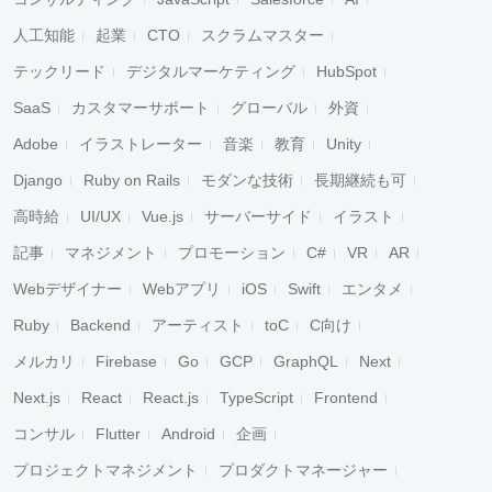
人工知能
起業
CTO
スクラムマスター
テックリード
デジタルマーケティング
HubSpot
SaaS
カスタマーサポート
グローバル
外資
Adobe
イラストレーター
音楽
教育
Unity
Django
Ruby on Rails
モダンな技術
長期継続も可
高時給
UI/UX
Vue.js
サーバーサイド
イラスト
記事
マネジメント
プロモーション
C#
VR
AR
Webデザイナー
Webアプリ
iOS
Swift
エンタメ
Ruby
Backend
アーティスト
toC
C向け
メルカリ
Firebase
Go
GCP
GraphQL
Next
Next.js
React
React.js
TypeScript
Frontend
コンサル
Flutter
Android
企画
プロジェクトマネジメント
プロダクトマネージャー