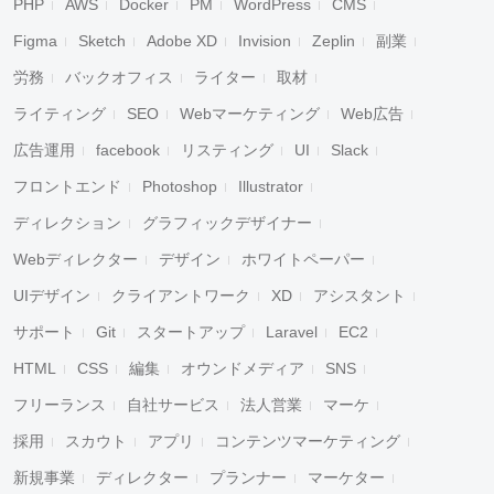
PHP
AWS
Docker
PM
WordPress
CMS
Figma
Sketch
Adobe XD
Invision
Zeplin
副業
労務
バックオフィス
ライター
取材
ライティング
SEO
Webマーケティング
Web広告
広告運用
facebook
リスティング
UI
Slack
フロントエンド
Photoshop
Illustrator
ディレクション
グラフィックデザイナー
Webディレクター
デザイン
ホワイトペーパー
UIデザイン
クライアントワーク
XD
アシスタント
サポート
Git
スタートアップ
Laravel
EC2
HTML
CSS
編集
オウンドメディア
SNS
フリーランス
自社サービス
法人営業
マーケ
採用
スカウト
アプリ
コンテンツマーケティング
新規事業
ディレクター
プランナー
マーケター