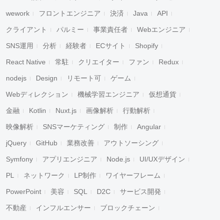
wework
フロントエンジニア
決済
Java
API
クライアント
パルミー
事業責任者
Webエンジニア
SNS運用
分析
経験者
ECサイト
Shopify
React Native
常駐
クリエイター
ファン
Redux
nodejs
Design
リモート可
ゲーム
Webディレクション
機械学習エンジニア
仮想通貨
金融
Kotlin
Nuxt.js
画像解析
行動解析
映像解析
SNSマーケティング
制作
Angular
jQuery
GitHub
業務改善
アウトソーシング
Symfony
アプリエンジニア
Node.js
UI/UXデザイン
PL
ネットワーク
LP制作
ワイヤーフレーム
PowerPoint
美容
SQL
D2C
サービス開発
不動産
インフルエンサー
ブロックチェーン