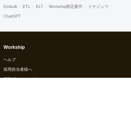
Embulk
ETL
ELT
Workship限定案件
イチジュウ
ChatGPT
Workship
ヘルプ
採用担当者様へ
資料ダウンロード
その他のサービス
Workship EVENT
Workship MAGAZINE
Workship CAREER