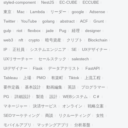
styled-component
NestJS
EC-CUBE
ECCUBE
東京
Mac
Lambda
リーダー
google
Adsense
Twitter
YouTube
golang
abstract
ACF
Grunt
gulp
riot
flexbox
jade
Pug
経理
designer
web3
nft
crypto
暗号資産
クリプト
Blockchain
IP
正社員
システムエンジニア
SE
UXデザイナー
UXリサーチャー
セールステック
salestech
UIデザイナー
Flask
データアナリスト
FastAPI
Tableau
上場
PMO
有楽町
Tiktok
上流工程
要件定義
基本設計
動画編集
英語
プログラマー
PG
詳細設計
製造
設計
WEBシステム
C＃
マネージャー
決済サービス
オンライン
戦略立案
SEOマーケティング
商談
リクルーティング
女性
モバイルアプリ
マッチングアプリ
分析基盤