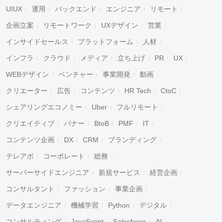
UIUX
運用
バックエンド
エンジニア
リモート
企画立案
リモートワーク
UXデザイン
営業
インサイドセールス
プラットフォーム
人材
インフラ
クラウド
メディア
立ち上げ
PR
UX
WEBデザイン
ベンチャー
事業開発
動画
クリエーター
広告
コンテンツ
HR Tech
CtoC
シェアリングエコノミー
Uber
フルリモート
クリエイティブ
バナー
BtoB
PMF
IT
コンテンツ企画
DX
CRM
ブランディング
テレアポ
コーポレート
総務
サーバーサイドエンジニア
新規サービス
経営企画
コンサルタント
ファッション
事業企画
データエンジニア
機械学習
Python
デジタル
コンサルティング
JavaScript
Salesforce
AI