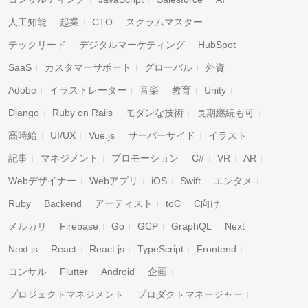
人工知能
起業
CTO
スクラムマスター
テックリード
デジタルマーケティング
HubSpot
SaaS
カスタマーサポート
グローバル
外資
Adobe
イラストレーター
音楽
教育
Unity
Django
Ruby on Rails
モダンな技術
長期継続も可
高時給
UI/UX
Vue.js
サーバーサイド
イラスト
記事
マネジメント
プロモーション
C#
VR
AR
Webデザイナー
Webアプリ
iOS
Swift
エンタメ
Ruby
Backend
アーティスト
toC
C向け
メルカリ
Firebase
Go
GCP
GraphQL
Next
Next.js
React
React.js
TypeScript
Frontend
コンサル
Flutter
Android
企画
プロジェクトマネジメント
プロダクトマネージャー