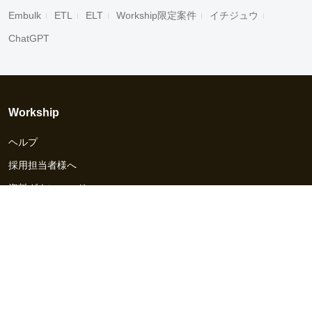
Embulk
ETL
ELT
Workship限定案件
イチジュウ
ChatGPT
Workship
ヘルプ
採用担当者様へ
資料ダウンロード
その他のサービス
Workship EVENT
Workship MAGAZINE
Workship CAREER