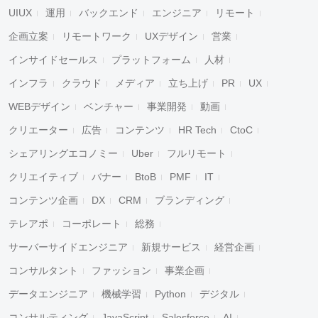
UIUX
運用
バックエンド
エンジニア
リモート
企画立案
リモートワーク
UXデザイン
営業
インサイドセールス
プラットフォーム
人材
インフラ
クラウド
メディア
立ち上げ
PR
UX
WEBデザイン
ベンチャー
事業開発
動画
クリエーター
広告
コンテンツ
HR Tech
CtoC
シェアリングエコノミー
Uber
フルリモート
クリエイティブ
バナー
BtoB
PMF
IT
コンテンツ企画
DX
CRM
ブランディング
テレアポ
コーポレート
総務
サーバーサイドエンジニア
新規サービス
経営企画
コンサルタント
ファッション
事業企画
データエンジニア
機械学習
Python
デジタル
コンサルティング
JavaScript
Salesforce
AI