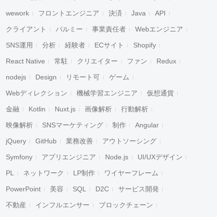
wework
フロントエンジニア
決済
Java
API
クライアント
パルミー
事業責任者
Webエンジニア
SNS運用
分析
経験者
ECサイト
Shopify
React Native
常駐
クリエイター
ファン
Redux
nodejs
Design
リモート可
ゲーム
Webディレクション
機械学習エンジニア
仮想通貨
金融
Kotlin
Nuxt.js
画像解析
行動解析
映像解析
SNSマーケティング
制作
Angular
jQuery
GitHub
業務改善
アウトソーシング
Symfony
アプリエンジニア
Node.js
UI/UXデザイン
PL
ネットワーク
LP制作
ワイヤーフレーム
PowerPoint
美容
SQL
D2C
サービス開発
不動産
インフルエンサー
ブロックチェーン