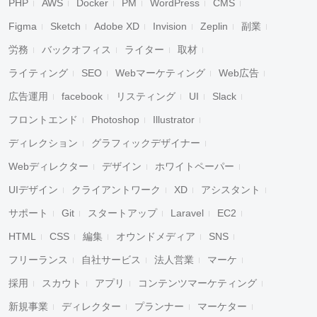
PHP
AWS
Docker
PM
WordPress
CMS
Figma
Sketch
Adobe XD
Invision
Zeplin
副業
労務
バックオフィス
ライター
取材
ライティング
SEO
Webマーケティング
Web広告
広告運用
facebook
リスティング
UI
Slack
フロントエンド
Photoshop
Illustrator
ディレクション
グラフィックデザイナー
Webディレクター
デザイン
ホワイトペーパー
UIデザイン
クライアントワーク
XD
アシスタント
サポート
Git
スタートアップ
Laravel
EC2
HTML
CSS
編集
オウンドメディア
SNS
フリーランス
自社サービス
法人営業
マーケ
採用
スカウト
アプリ
コンテンツマーケティング
新規事業
ディレクター
プランナー
マーケター