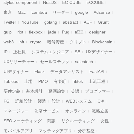
styled-component
NestJS
EC-CUBE
ECCUBE
東京
Mac
Lambda
リーダー
google
Adsense
Twitter
YouTube
golang
abstract
ACF
Grunt
gulp
riot
flexbox
jade
Pug
経理
designer
web3
nft
crypto
暗号資産
クリプト
Blockchain
IP
正社員
システムエンジニア
SE
UXデザイナー
UXリサーチャー
セールステック
salestech
UIデザイナー
Flask
データアナリスト
FastAPI
Tableau
上場
PMO
有楽町
Tiktok
上流工程
要件定義
基本設計
動画編集
英語
プログラマー
PG
詳細設計
製造
設計
WEBシステム
C＃
マネージャー
決済サービス
オンライン
戦略立案
SEOマーケティング
商談
リクルーティング
女性
モバイルアプリ
マッチングアプリ
分析基盤