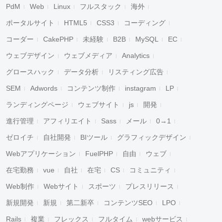
PdM
Web
Linux
フルスタック
海外
ポータルサイト
HTML5
CSS3
コーディング
コーダー
CakePHP
未経験
B2B
MySQL
EC
ウェブデザイン
ウェブメディア
Analytics
グロースハック
データ分析
リスティング広告
SEM
Adwords
コンテンツ制作
instagram
LP
ランディングページ
ウェブサイト
js
開発
進行管理
アフィリエイト
Sass
メール
0→1
ゼロイチ
自社開発
BIツール
グラフィックデザイン
Webアプリケーション
FuelPHP
自由
ウェブ
在宅勤務
vue
自社
在宅
CS
コミュニティ
Web制作
Webサイト
スポーツ
プレスリリース
新規開発
新規
第二新卒
コンテンツSEO
LPO
Rails
複業
フレックス
フルタイム
webサービス