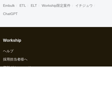
Embulk
ETL
ELT
Workship限定案件
イチジュウ
ChatGPT
Workship
ヘルプ
採用担当者様へ
資料ダウンロード
その他のサービス
Workship EVENT
Workship MAGAZINE
Workship CAREER