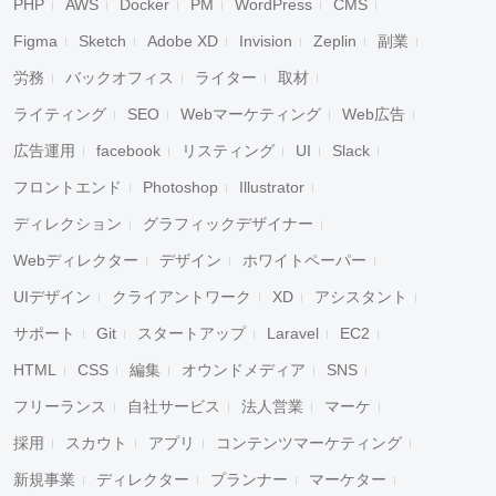
PHP
AWS
Docker
PM
WordPress
CMS
Figma
Sketch
Adobe XD
Invision
Zeplin
副業
労務
バックオフィス
ライター
取材
ライティング
SEO
Webマーケティング
Web広告
広告運用
facebook
リスティング
UI
Slack
フロントエンド
Photoshop
Illustrator
ディレクション
グラフィックデザイナー
Webディレクター
デザイン
ホワイトペーパー
UIデザイン
クライアントワーク
XD
アシスタント
サポート
Git
スタートアップ
Laravel
EC2
HTML
CSS
編集
オウンドメディア
SNS
フリーランス
自社サービス
法人営業
マーケ
採用
スカウト
アプリ
コンテンツマーケティング
新規事業
ディレクター
プランナー
マーケター