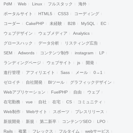
PdM
Web
Linux
フルスタック
海外
ポータルサイト
HTML5
CSS3
コーディング
コーダー
CakePHP
未経験
B2B
MySQL
EC
ウェブデザイン
ウェブメディア
Analytics
グロースハック
データ分析
リスティング広告
SEM
Adwords
コンテンツ制作
instagram
LP
ランディングページ
ウェブサイト
js
開発
進行管理
アフィリエイト
Sass
メール
0→1
ゼロイチ
自社開発
BIツール
グラフィックデザイン
Webアプリケーション
FuelPHP
自由
ウェブ
在宅勤務
vue
自社
在宅
CS
コミュニティ
Web制作
Webサイト
スポーツ
プレスリリース
新規開発
新規
第二新卒
コンテンツSEO
LPO
Rails
複業
フレックス
フルタイム
webサービス