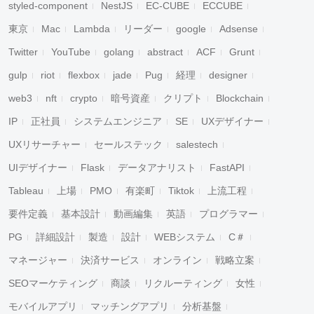
styled-component
NestJS
EC-CUBE
ECCUBE
東京
Mac
Lambda
リーダー
google
Adsense
Twitter
YouTube
golang
abstract
ACF
Grunt
gulp
riot
flexbox
jade
Pug
経理
designer
web3
nft
crypto
暗号資産
クリプト
Blockchain
IP
正社員
システムエンジニア
SE
UXデザイナー
UXリサーチャー
セールステック
salestech
UIデザイナー
Flask
データアナリスト
FastAPI
Tableau
上場
PMO
有楽町
Tiktok
上流工程
要件定義
基本設計
動画編集
英語
プログラマー
PG
詳細設計
製造
設計
WEBシステム
C＃
マネージャー
決済サービス
オンライン
戦略立案
SEOマーケティング
商談
リクルーティング
女性
モバイルアプリ
マッチングアプリ
分析基盤