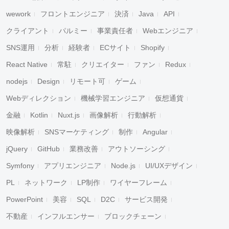
wework
フロントエンジニア
決済
Java
API
クライアント
パルミー
事業責任者
Webエンジニア
SNS運用
分析
経験者
ECサイト
Shopify
React Native
常駐
クリエイター
ファン
Redux
nodejs
Design
リモート可
ゲーム
Webディレクション
機械学習エンジニア
仮想通貨
金融
Kotlin
Nuxt.js
画像解析
行動解析
映像解析
SNSマーケティング
制作
Angular
jQuery
GitHub
業務改善
アウトソーシング
Symfony
アプリエンジニア
Node.js
UI/UXデザイン
PL
ネットワーク
LP制作
ワイヤーフレーム
PowerPoint
美容
SQL
D2C
サービス開発
不動産
インフルエンサー
ブロックチェーン