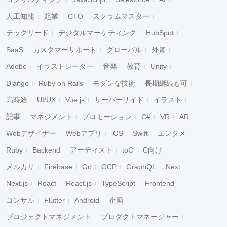
人工知能
起業
CTO
スクラムマスター
テックリード
デジタルマーケティング
HubSpot
SaaS
カスタマーサポート
グローバル
外資
Adobe
イラストレーター
音楽
教育
Unity
Django
Ruby on Rails
モダンな技術
長期継続も可
高時給
UI/UX
Vue.js
サーバーサイド
イラスト
記事
マネジメント
プロモーション
C#
VR
AR
Webデザイナー
Webアプリ
iOS
Swift
エンタメ
Ruby
Backend
アーティスト
toC
C向け
メルカリ
Firebase
Go
GCP
GraphQL
Next
Next.js
React
React.js
TypeScript
Frontend
コンサル
Flutter
Android
企画
プロジェクトマネジメント
プロダクトマネージャー