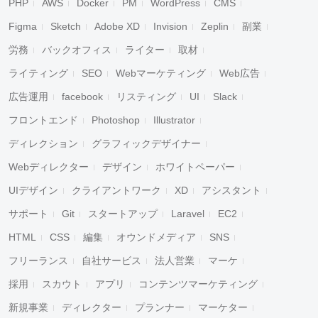
PHP
AWS
Docker
PM
WordPress
CMS
Figma
Sketch
Adobe XD
Invision
Zeplin
副業
労務
バックオフィス
ライター
取材
ライティング
SEO
Webマーケティング
Web広告
広告運用
facebook
リスティング
UI
Slack
フロントエンド
Photoshop
Illustrator
ディレクション
グラフィックデザイナー
Webディレクター
デザイン
ホワイトペーパー
UIデザイン
クライアントワーク
XD
アシスタント
サポート
Git
スタートアップ
Laravel
EC2
HTML
CSS
編集
オウンドメディア
SNS
フリーランス
自社サービス
法人営業
マーケ
採用
スカウト
アプリ
コンテンツマーケティング
新規事業
ディレクター
プランナー
マーケター