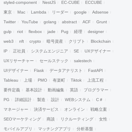
styled-component
NestJS
EC-CUBE
ECCUBE
東京
Mac
Lambda
リーダー
google
Adsense
Twitter
YouTube
golang
abstract
ACF
Grunt
gulp
riot
flexbox
jade
Pug
経理
designer
web3
nft
crypto
暗号資産
クリプト
Blockchain
IP
正社員
システムエンジニア
SE
UXデザイナー
UXリサーチャー
セールステック
salestech
UIデザイナー
Flask
データアナリスト
FastAPI
Tableau
上場
PMO
有楽町
Tiktok
上流工程
要件定義
基本設計
動画編集
英語
プログラマー
PG
詳細設計
製造
設計
WEBシステム
C＃
マネージャー
決済サービス
オンライン
戦略立案
SEOマーケティング
商談
リクルーティング
女性
モバイルアプリ
マッチングアプリ
分析基盤