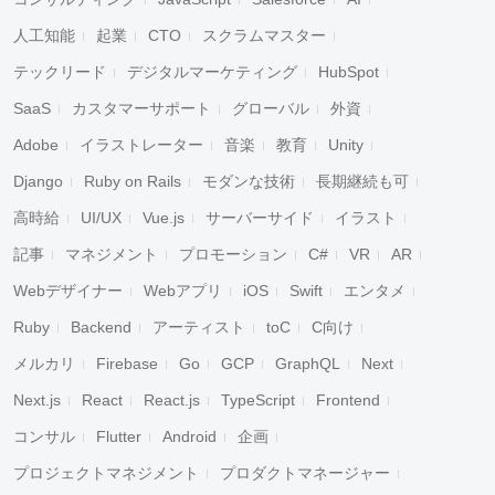
人工知能
起業
CTO
スクラムマスター
テックリード
デジタルマーケティング
HubSpot
SaaS
カスタマーサポート
グローバル
外資
Adobe
イラストレーター
音楽
教育
Unity
Django
Ruby on Rails
モダンな技術
長期継続も可
高時給
UI/UX
Vue.js
サーバーサイド
イラスト
記事
マネジメント
プロモーション
C#
VR
AR
Webデザイナー
Webアプリ
iOS
Swift
エンタメ
Ruby
Backend
アーティスト
toC
C向け
メルカリ
Firebase
Go
GCP
GraphQL
Next
Next.js
React
React.js
TypeScript
Frontend
コンサル
Flutter
Android
企画
プロジェクトマネジメント
プロダクトマネージャー