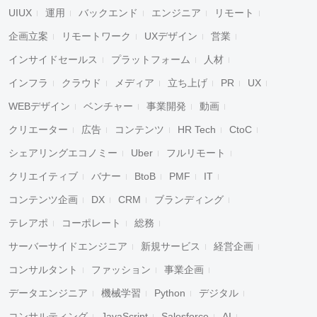
UIUX
運用
バックエンド
エンジニア
リモート
企画立案
リモートワーク
UXデザイン
営業
インサイドセールス
プラットフォーム
人材
インフラ
クラウド
メディア
立ち上げ
PR
UX
WEBデザイン
ベンチャー
事業開発
動画
クリエーター
広告
コンテンツ
HR Tech
CtoC
シェアリングエコノミー
Uber
フルリモート
クリエイティブ
バナー
BtoB
PMF
IT
コンテンツ企画
DX
CRM
ブランディング
テレアポ
コーポレート
総務
サーバーサイドエンジニア
新規サービス
経営企画
コンサルタント
ファッション
事業企画
データエンジニア
機械学習
Python
デジタル
コンサルティング
JavaScript
Salesforce
AI