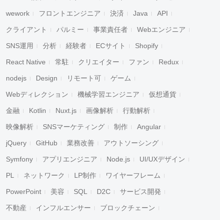
wework
フロントエンジニア
決済
Java
API
クライアント
パルミー
事業責任者
Webエンジニア
SNS運用
分析
経験者
ECサイト
Shopify
React Native
常駐
クリエイター
ファン
Redux
nodejs
Design
リモート可
ゲーム
Webディレクション
機械学習エンジニア
仮想通貨
金融
Kotlin
Nuxt.js
画像解析
行動解析
映像解析
SNSマーケティング
制作
Angular
jQuery
GitHub
業務改善
アウトソーシング
Symfony
アプリエンジニア
Node.js
UI/UXデザイン
PL
ネットワーク
LP制作
ワイヤーフレーム
PowerPoint
美容
SQL
D2C
サービス開発
不動産
インフルエンサー
ブロックチェーン