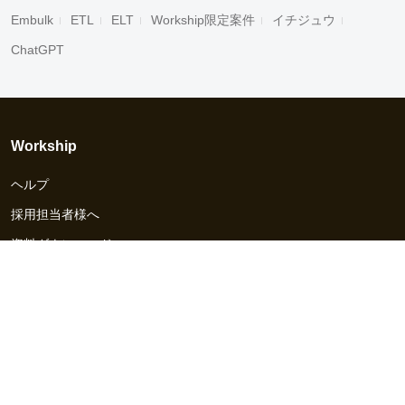
Embulk
ETL
ELT
Workship限定案件
イチジュウ
ChatGPT
Workship
ヘルプ
採用担当者様へ
資料ダウンロード
その他のサービス
Workship EVENT
Workship MAGAZINE
Workship CAREER