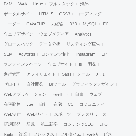
PdM
Web
Linux
フルスタック
海外
ポータルサイト
HTML5
CSS3
コーディング
コーダー
CakePHP
未経験
B2B
MySQL
EC
ウェブデザイン
ウェブメディア
Analytics
グロースハック
データ分析
リスティング広告
SEM
Adwords
コンテンツ制作
instagram
LP
ランディングページ
ウェブサイト
js
開発
進行管理
アフィリエイト
Sass
メール
0→1
ゼロイチ
自社開発
BIツール
グラフィックデザイン
Webアプリケーション
FuelPHP
自由
ウェブ
在宅勤務
vue
自社
在宅
CS
コミュニティ
Web制作
Webサイト
スポーツ
プレスリリース
新規開発
新規
第二新卒
コンテンツSEO
LPO
Rails
複業
フレックス
フルタイム
webサービス