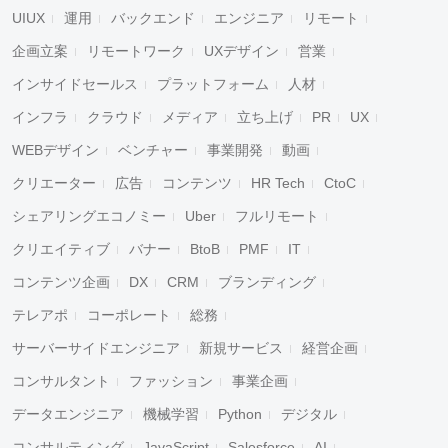
UIUX
運用
バックエンド
エンジニア
リモート
企画立案
リモートワーク
UXデザイン
営業
インサイドセールス
プラットフォーム
人材
インフラ
クラウド
メディア
立ち上げ
PR
UX
WEBデザイン
ベンチャー
事業開発
動画
クリエーター
広告
コンテンツ
HR Tech
CtoC
シェアリングエコノミー
Uber
フルリモート
クリエイティブ
バナー
BtoB
PMF
IT
コンテンツ企画
DX
CRM
ブランディング
テレアポ
コーポレート
総務
サーバーサイドエンジニア
新規サービス
経営企画
コンサルタント
ファッション
事業企画
データエンジニア
機械学習
Python
デジタル
コンサルティング
JavaScript
Salesforce
AI