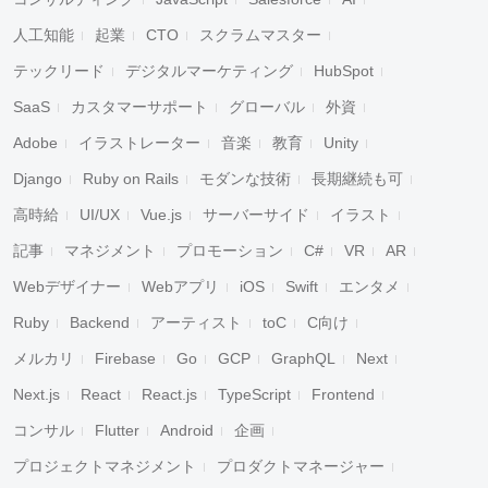
人工知能
起業
CTO
スクラムマスター
テックリード
デジタルマーケティング
HubSpot
SaaS
カスタマーサポート
グローバル
外資
Adobe
イラストレーター
音楽
教育
Unity
Django
Ruby on Rails
モダンな技術
長期継続も可
高時給
UI/UX
Vue.js
サーバーサイド
イラスト
記事
マネジメント
プロモーション
C#
VR
AR
Webデザイナー
Webアプリ
iOS
Swift
エンタメ
Ruby
Backend
アーティスト
toC
C向け
メルカリ
Firebase
Go
GCP
GraphQL
Next
Next.js
React
React.js
TypeScript
Frontend
コンサル
Flutter
Android
企画
プロジェクトマネジメント
プロダクトマネージャー