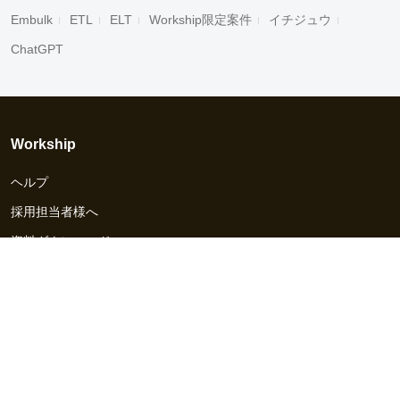
Embulk
ETL
ELT
Workship限定案件
イチジュウ
ChatGPT
Workship
ヘルプ
採用担当者様へ
資料ダウンロード
その他のサービス
Workship EVENT
Workship MAGAZINE
Workship CAREER