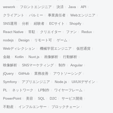
wework
フロントエンジニア
決済
Java
API
クライアント
パルミー
事業責任者
Webエンジニア
SNS運用
分析
経験者
ECサイト
Shopify
React Native
常駐
クリエイター
ファン
Redux
nodejs
Design
リモート可
ゲーム
Webディレクション
機械学習エンジニア
仮想通貨
金融
Kotlin
Nuxt.js
画像解析
行動解析
映像解析
SNSマーケティング
制作
Angular
jQuery
GitHub
業務改善
アウトソーシング
Symfony
アプリエンジニア
Node.js
UI/UXデザイン
PL
ネットワーク
LP制作
ワイヤーフレーム
PowerPoint
美容
SQL
D2C
サービス開発
不動産
インフルエンサー
ブロックチェーン