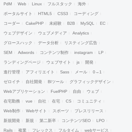
PdM
Web
Linux
フルスタック
海外
ポータルサイト
HTML5
CSS3
コーディング
コーダー
CakePHP
未経験
B2B
MySQL
EC
ウェブデザイン
ウェブメディア
Analytics
グロースハック
データ分析
リスティング広告
SEM
Adwords
コンテンツ制作
instagram
LP
ランディングページ
ウェブサイト
js
開発
進行管理
アフィリエイト
Sass
メール
0→1
ゼロイチ
自社開発
BIツール
グラフィックデザイン
Webアプリケーション
FuelPHP
自由
ウェブ
在宅勤務
vue
自社
在宅
CS
コミュニティ
Web制作
Webサイト
スポーツ
プレスリリース
新規開発
新規
第二新卒
コンテンツSEO
LPO
Rails
複業
フレックス
フルタイム
webサービス