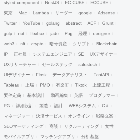
styled-component
NestJS
EC-CUBE
ECCUBE
東京
Mac
Lambda
リーダー
google
Adsense
Twitter
YouTube
golang
abstract
ACF
Grunt
gulp
riot
flexbox
jade
Pug
経理
designer
web3
nft
crypto
暗号資産
クリプト
Blockchain
IP
正社員
システムエンジニア
SE
UXデザイナー
UXリサーチャー
セールステック
salestech
UIデザイナー
Flask
データアナリスト
FastAPI
Tableau
上場
PMO
有楽町
Tiktok
上流工程
要件定義
基本設計
動画編集
英語
プログラマー
PG
詳細設計
製造
設計
WEBシステム
C＃
マネージャー
決済サービス
オンライン
戦略立案
SEOマーケティング
商談
リクルーティング
女性
モバイルアプリ
マッチングアプリ
分析基盤