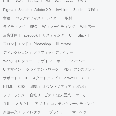
PHP
AWS
Docker
PM
WordPress
CMS
Figma
Sketch
Adobe XD
Invision
Zeplin
副業
労務
バックオフィス
ライター
取材
ライティング
SEO
Webマーケティング
Web広告
広告運用
facebook
リスティング
UI
Slack
フロントエンド
Photoshop
Illustrator
ディレクション
グラフィックデザイナー
Webディレクター
デザイン
ホワイトペーパー
UIデザイン
クライアントワーク
XD
アシスタント
サポート
Git
スタートアップ
Laravel
EC2
HTML
CSS
編集
オウンドメディア
SNS
フリーランス
自社サービス
法人営業
マーケ
採用
スカウト
アプリ
コンテンツマーケティング
新規事業
ディレクター
プランナー
マーケター