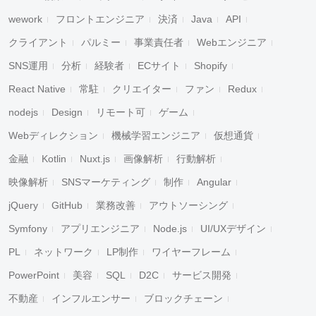
wework
フロントエンジニア
決済
Java
API
クライアント
パルミー
事業責任者
Webエンジニア
SNS運用
分析
経験者
ECサイト
Shopify
React Native
常駐
クリエイター
ファン
Redux
nodejs
Design
リモート可
ゲーム
Webディレクション
機械学習エンジニア
仮想通貨
金融
Kotlin
Nuxt.js
画像解析
行動解析
映像解析
SNSマーケティング
制作
Angular
jQuery
GitHub
業務改善
アウトソーシング
Symfony
アプリエンジニア
Node.js
UI/UXデザイン
PL
ネットワーク
LP制作
ワイヤーフレーム
PowerPoint
美容
SQL
D2C
サービス開発
不動産
インフルエンサー
ブロックチェーン