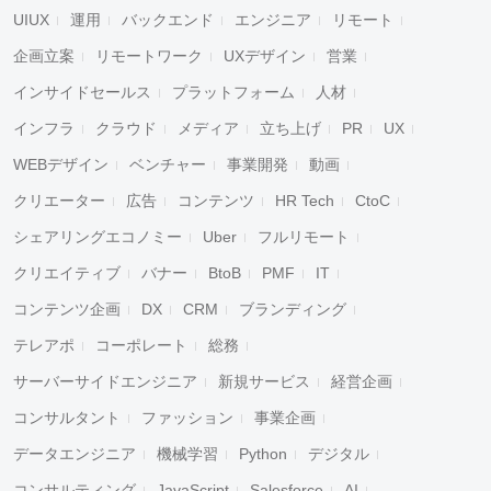
UIUX
運用
バックエンド
エンジニア
リモート
企画立案
リモートワーク
UXデザイン
営業
インサイドセールス
プラットフォーム
人材
インフラ
クラウド
メディア
立ち上げ
PR
UX
WEBデザイン
ベンチャー
事業開発
動画
クリエーター
広告
コンテンツ
HR Tech
CtoC
シェアリングエコノミー
Uber
フルリモート
クリエイティブ
バナー
BtoB
PMF
IT
コンテンツ企画
DX
CRM
ブランディング
テレアポ
コーポレート
総務
サーバーサイドエンジニア
新規サービス
経営企画
コンサルタント
ファッション
事業企画
データエンジニア
機械学習
Python
デジタル
コンサルティング
JavaScript
Salesforce
AI