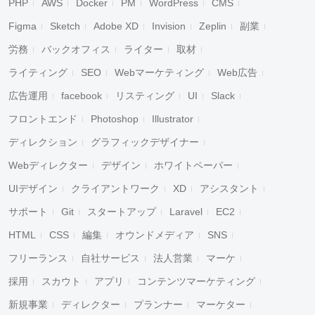
PHP
AWS
Docker
PM
WordPress
CMS
Figma
Sketch
Adobe XD
Invision
Zeplin
副業
労務
バックオフィス
ライター
取材
ライティング
SEO
Webマーケティング
Web広告
広告運用
facebook
リスティング
UI
Slack
フロントエンド
Photoshop
Illustrator
ディレクション
グラフィックデザイナー
Webディレクター
デザイン
ホワイトペーパー
UIデザイン
クライアントワーク
XD
アシスタント
サポート
Git
スタートアップ
Laravel
EC2
HTML
CSS
編集
オウンドメディア
SNS
フリーランス
自社サービス
法人営業
マーケ
採用
スカウト
アプリ
コンテンツマーケティング
新規事業
ディレクター
プランナー
マーケター