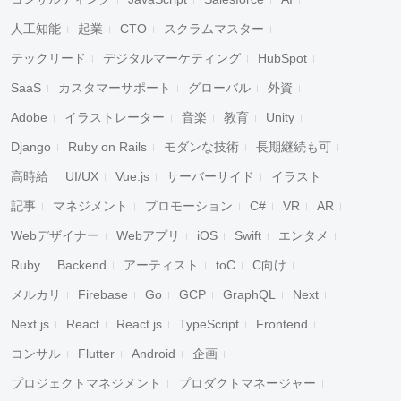
人工知能
起業
CTO
スクラムマスター
テックリード
デジタルマーケティング
HubSpot
SaaS
カスタマーサポート
グローバル
外資
Adobe
イラストレーター
音楽
教育
Unity
Django
Ruby on Rails
モダンな技術
長期継続も可
高時給
UI/UX
Vue.js
サーバーサイド
イラスト
記事
マネジメント
プロモーション
C#
VR
AR
Webデザイナー
Webアプリ
iOS
Swift
エンタメ
Ruby
Backend
アーティスト
toC
C向け
メルカリ
Firebase
Go
GCP
GraphQL
Next
Next.js
React
React.js
TypeScript
Frontend
コンサル
Flutter
Android
企画
プロジェクトマネジメント
プロダクトマネージャー