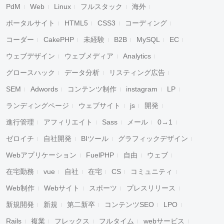
PdM
Web
Linux
フルスタック
海外
ポータルサイト
HTML5
CSS3
コーディング
コーダー
CakePHP
未経験
B2B
MySQL
EC
ウェブデザイン
ウェブメディア
Analytics
グロースハック
データ分析
リスティング広告
SEM
Adwords
コンテンツ制作
instagram
LP
ランディングページ
ウェブサイト
js
開発
進行管理
アフィリエイト
Sass
メール
0→1
ゼロイチ
自社開発
BIツール
グラフィックデザイン
Webアプリケーション
FuelPHP
自由
ウェブ
在宅勤務
vue
自社
在宅
CS
コミュニティ
Web制作
Webサイト
スポーツ
プレスリリース
新規開発
新規
第二新卒
コンテンツSEO
LPO
Rails
複業
フレックス
フルタイム
webサービス