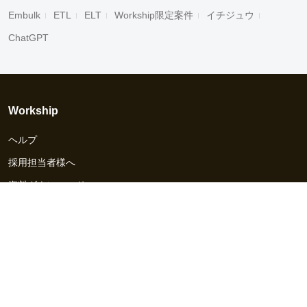
Embulk
ETL
ELT
Workship限定案件
イチジュウ
ChatGPT
Workship
ヘルプ
採用担当者様へ
資料ダウンロード
その他のサービス
Workship EVENT
Workship MAGAZINE
Workship CAREER