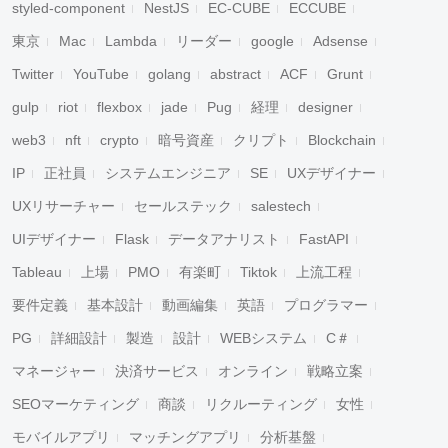
styled-component
NestJS
EC-CUBE
ECCUBE
東京
Mac
Lambda
リーダー
google
Adsense
Twitter
YouTube
golang
abstract
ACF
Grunt
gulp
riot
flexbox
jade
Pug
経理
designer
web3
nft
crypto
暗号資産
クリプト
Blockchain
IP
正社員
システムエンジニア
SE
UXデザイナー
UXリサーチャー
セールステック
salestech
UIデザイナー
Flask
データアナリスト
FastAPI
Tableau
上場
PMO
有楽町
Tiktok
上流工程
要件定義
基本設計
動画編集
英語
プログラマー
PG
詳細設計
製造
設計
WEBシステム
C＃
マネージャー
決済サービス
オンライン
戦略立案
SEOマーケティング
商談
リクルーティング
女性
モバイルアプリ
マッチングアプリ
分析基盤