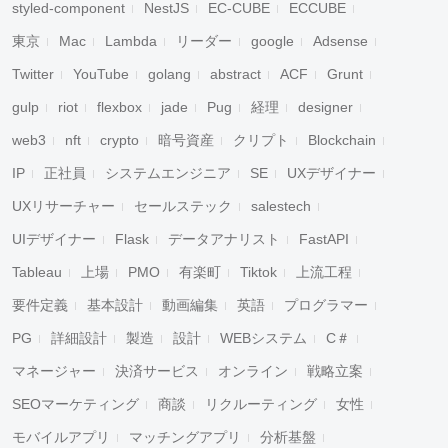
styled-component
NestJS
EC-CUBE
ECCUBE
東京
Mac
Lambda
リーダー
google
Adsense
Twitter
YouTube
golang
abstract
ACF
Grunt
gulp
riot
flexbox
jade
Pug
経理
designer
web3
nft
crypto
暗号資産
クリプト
Blockchain
IP
正社員
システムエンジニア
SE
UXデザイナー
UXリサーチャー
セールステック
salestech
UIデザイナー
Flask
データアナリスト
FastAPI
Tableau
上場
PMO
有楽町
Tiktok
上流工程
要件定義
基本設計
動画編集
英語
プログラマー
PG
詳細設計
製造
設計
WEBシステム
C＃
マネージャー
決済サービス
オンライン
戦略立案
SEOマーケティング
商談
リクルーティング
女性
モバイルアプリ
マッチングアプリ
分析基盤