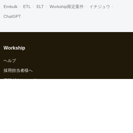
Embulk
ETL
ELT
Workship限定案件
イチジュウ
ChatGPT
Workship
ヘルプ
採用担当者様へ
資料ダウンロード
その他のサービス
Workship EVENT
Workship MAGAZINE
Workship CAREER