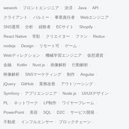
wework
フロントエンジニア
決済
Java
API
クライアント
パルミー
事業責任者
Webエンジニア
SNS運用
分析
経験者
ECサイト
Shopify
React Native
常駐
クリエイター
ファン
Redux
nodejs
Design
リモート可
ゲーム
Webディレクション
機械学習エンジニア
仮想通貨
金融
Kotlin
Nuxt.js
画像解析
行動解析
映像解析
SNSマーケティング
制作
Angular
jQuery
GitHub
業務改善
アウトソーシング
Symfony
アプリエンジニア
Node.js
UI/UXデザイン
PL
ネットワーク
LP制作
ワイヤーフレーム
PowerPoint
美容
SQL
D2C
サービス開発
不動産
インフルエンサー
ブロックチェーン