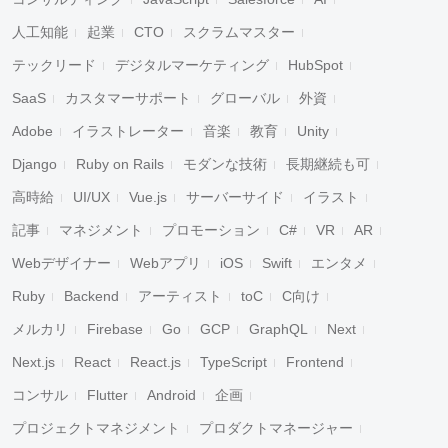
人工知能
起業
CTO
スクラムマスター
テックリード
デジタルマーケティング
HubSpot
SaaS
カスタマーサポート
グローバル
外資
Adobe
イラストレーター
音楽
教育
Unity
Django
Ruby on Rails
モダンな技術
長期継続も可
高時給
UI/UX
Vue.js
サーバーサイド
イラスト
記事
マネジメント
プロモーション
C#
VR
AR
Webデザイナー
Webアプリ
iOS
Swift
エンタメ
Ruby
Backend
アーティスト
toC
C向け
メルカリ
Firebase
Go
GCP
GraphQL
Next
Next.js
React
React.js
TypeScript
Frontend
コンサル
Flutter
Android
企画
プロジェクトマネジメント
プロダクトマネージャー