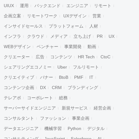
UIUX
運用
バックエンド
エンジニア
リモート
企画立案
リモートワーク
UXデザイン
営業
インサイドセールス
プラットフォーム
人材
インフラ
クラウド
メディア
立ち上げ
PR
UX
WEBデザイン
ベンチャー
事業開発
動画
クリエーター
広告
コンテンツ
HR Tech
CtoC
シェアリングエコノミー
Uber
フルリモート
クリエイティブ
バナー
BtoB
PMF
IT
コンテンツ企画
DX
CRM
ブランディング
テレアポ
コーポレート
総務
サーバーサイドエンジニア
新規サービス
経営企画
コンサルタント
ファッション
事業企画
データエンジニア
機械学習
Python
デジタル
コンサルティング
JavaScript
Salesforce
AI