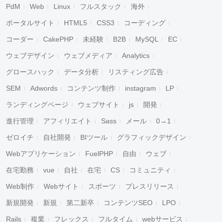
PdM
Web
Linux
フルスタック
海外
ポータルサイト
HTML5
CSS3
コーディング
コーダー
CakePHP
未経験
B2B
MySQL
EC
ウェブデザイン
ウェブメディア
Analytics
グロースハック
データ分析
リスティング広告
SEM
Adwords
コンテンツ制作
instagram
LP
ランディングページ
ウェブサイト
js
開発
進行管理
アフィリエイト
Sass
メール
0→1
ゼロイチ
自社開発
BIツール
グラフィックデザイン
Webアプリケーション
FuelPHP
自由
ウェブ
在宅勤務
vue
自社
在宅
CS
コミュニティ
Web制作
Webサイト
スポーツ
プレスリリース
新規開発
新規
第二新卒
コンテンツSEO
LPO
Rails
複業
フレックス
フルタイム
webサービス