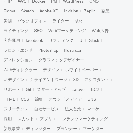
PHP
AWS
Docker
PM
WordPress
CMS
Figma
Sketch
Adobe XD
Invision
Zeplin
副業
労務
バックオフィス
ライター
取材
ライティング
SEO
Webマーケティング
Web広告
広告運用
facebook
リスティング
UI
Slack
フロントエンド
Photoshop
Illustrator
ディレクション
グラフィックデザイナー
Webディレクター
デザイン
ホワイトペーパー
UIデザイン
クライアントワーク
XD
アシスタント
サポート
Git
スタートアップ
Laravel
EC2
HTML
CSS
編集
オウンドメディア
SNS
フリーランス
自社サービス
法人営業
マーケ
採用
スカウト
アプリ
コンテンツマーケティング
新規事業
ディレクター
プランナー
マーケター