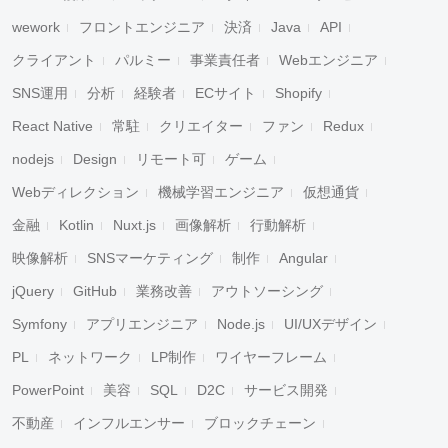
wework
フロントエンジニア
決済
Java
API
クライアント
パルミー
事業責任者
Webエンジニア
SNS運用
分析
経験者
ECサイト
Shopify
React Native
常駐
クリエイター
ファン
Redux
nodejs
Design
リモート可
ゲーム
Webディレクション
機械学習エンジニア
仮想通貨
金融
Kotlin
Nuxt.js
画像解析
行動解析
映像解析
SNSマーケティング
制作
Angular
jQuery
GitHub
業務改善
アウトソーシング
Symfony
アプリエンジニア
Node.js
UI/UXデザイン
PL
ネットワーク
LP制作
ワイヤーフレーム
PowerPoint
美容
SQL
D2C
サービス開発
不動産
インフルエンサー
ブロックチェーン