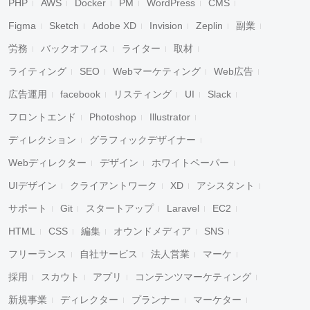
PHP
AWS
Docker
PM
WordPress
CMS
Figma
Sketch
Adobe XD
Invision
Zeplin
副業
労務
バックオフィス
ライター
取材
ライティング
SEO
Webマーケティング
Web広告
広告運用
facebook
リスティング
UI
Slack
フロントエンド
Photoshop
Illustrator
ディレクション
グラフィックデザイナー
Webディレクター
デザイン
ホワイトペーパー
UIデザイン
クライアントワーク
XD
アシスタント
サポート
Git
スタートアップ
Laravel
EC2
HTML
CSS
編集
オウンドメディア
SNS
フリーランス
自社サービス
法人営業
マーケ
採用
スカウト
アプリ
コンテンツマーケティング
新規事業
ディレクター
プランナー
マーケター