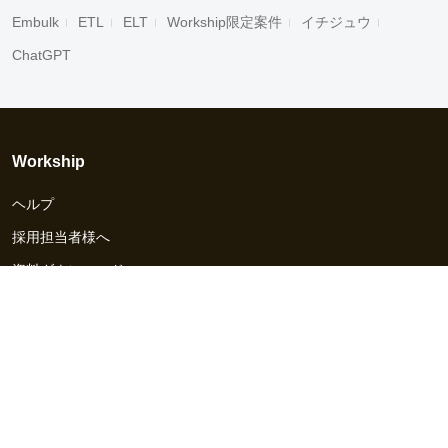
Embulk
ETL
ELT
Workship限定案件
イチジュウ
ChatGPT
Workship
ヘルプ
採用担当者様へ
資料ダウンロード
その他のサービス
Workship EVENT
Workship MAGAZINE
Workship CAREER