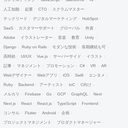
人工知能
起業
CTO
スクラムマスター
テックリード
デジタルマーケティング
HubSpot
SaaS
カスタマーサポート
グローバル
外資
Adobe
イラストレーター
音楽
教育
Unity
Django
Ruby on Rails
モダンな技術
長期継続も可
高時給
UI/UX
Vue.js
サーバーサイド
イラスト
記事
マネジメント
プロモーション
C#
VR
AR
Webデザイナー
Webアプリ
iOS
Swift
エンタメ
Ruby
Backend
アーティスト
toC
C向け
メルカリ
Firebase
Go
GCP
GraphQL
Next
Next.js
React
React.js
TypeScript
Frontend
コンサル
Flutter
Android
企画
プロジェクトマネジメント
プロダクトマネージャー