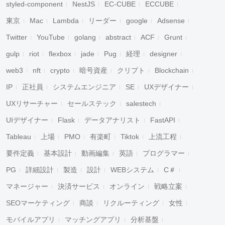
styled-component
NestJS
EC-CUBE
ECCUBE
東京
Mac
Lambda
リーダー
google
Adsense
Twitter
YouTube
golang
abstract
ACF
Grunt
gulp
riot
flexbox
jade
Pug
経理
designer
web3
nft
crypto
暗号資産
クリプト
Blockchain
IP
正社員
システムエンジニア
SE
UXデザイナー
UXリサーチャー
セールステック
salestech
UIデザイナー
Flask
データアナリスト
FastAPI
Tableau
上場
PMO
有楽町
Tiktok
上流工程
要件定義
基本設計
動画編集
英語
プログラマー
PG
詳細設計
製造
設計
WEBシステム
C＃
マネージャー
決済サービス
オンライン
戦略立案
SEOマーケティング
商談
リクルーティング
女性
モバイルアプリ
マッチングアプリ
分析基盤