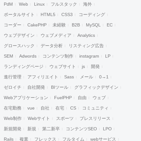
PdM
Web
Linux
フルスタック
海外
ポータルサイト
HTML5
CSS3
コーディング
コーダー
CakePHP
未経験
B2B
MySQL
EC
ウェブデザイン
ウェブメディア
Analytics
グロースハック
データ分析
リスティング広告
SEM
Adwords
コンテンツ制作
instagram
LP
ランディングページ
ウェブサイト
js
開発
進行管理
アフィリエイト
Sass
メール
0→1
ゼロイチ
自社開発
BIツール
グラフィックデザイン
Webアプリケーション
FuelPHP
自由
ウェブ
在宅勤務
vue
自社
在宅
CS
コミュニティ
Web制作
Webサイト
スポーツ
プレスリリース
新規開発
新規
第二新卒
コンテンツSEO
LPO
Rails
複業
フレックス
フルタイム
webサービス