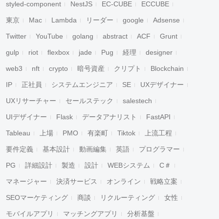
styled-component
NestJS
EC-CUBE
ECCUBE
東京
Mac
Lambda
リーダー
google
Adsense
Twitter
YouTube
golang
abstract
ACF
Grunt
gulp
riot
flexbox
jade
Pug
経理
designer
web3
nft
crypto
暗号資産
クリプト
Blockchain
IP
正社員
システムエンジニア
SE
UXデザイナー
UXリサーチャー
セールステック
salestech
UIデザイナー
Flask
データアナリスト
FastAPI
Tableau
上場
PMO
有楽町
Tiktok
上流工程
要件定義
基本設計
動画編集
英語
プログラマー
PG
詳細設計
製造
設計
WEBシステム
C＃
マネージャー
決済サービス
オンライン
戦略立案
SEOマーケティング
商談
リクルーティング
女性
モバイルアプリ
マッチングアプリ
分析基盤