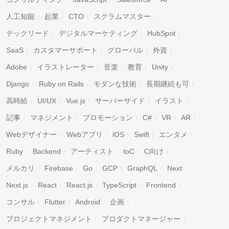
人工知能
起業
CTO
スクラムマスター
テックリード
デジタルマーケティング
HubSpot
SaaS
カスタマーサポート
グローバル
外資
Adobe
イラストレーター
音楽
教育
Unity
Django
Ruby on Rails
モダンな技術
長期継続も可
高時給
UI/UX
Vue.js
サーバーサイド
イラスト
記事
マネジメント
プロモーション
C#
VR
AR
Webデザイナー
Webアプリ
iOS
Swift
エンタメ
Ruby
Backend
アーティスト
toC
C向け
メルカリ
Firebase
Go
GCP
GraphQL
Next
Next.js
React
React.js
TypeScript
Frontend
コンサル
Flutter
Android
企画
プロジェクトマネジメント
プロダクトマネージャー