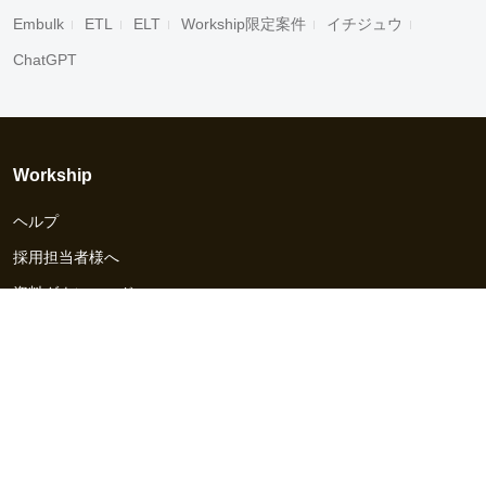
Embulk
ETL
ELT
Workship限定案件
イチジュウ
ChatGPT
Workship
ヘルプ
採用担当者様へ
資料ダウンロード
その他のサービス
Workship EVENT
Workship MAGAZINE
Workship CAREER