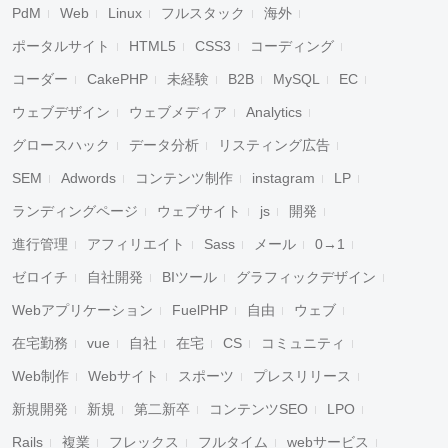
PdM
Web
Linux
フルスタック
海外
ポータルサイト
HTML5
CSS3
コーディング
コーダー
CakePHP
未経験
B2B
MySQL
EC
ウェブデザイン
ウェブメディア
Analytics
グロースハック
データ分析
リスティング広告
SEM
Adwords
コンテンツ制作
instagram
LP
ランディングページ
ウェブサイト
js
開発
進行管理
アフィリエイト
Sass
メール
0→1
ゼロイチ
自社開発
BIツール
グラフィックデザイン
Webアプリケーション
FuelPHP
自由
ウェブ
在宅勤務
vue
自社
在宅
CS
コミュニティ
Web制作
Webサイト
スポーツ
プレスリリース
新規開発
新規
第二新卒
コンテンツSEO
LPO
Rails
複業
フレックス
フルタイム
webサービス