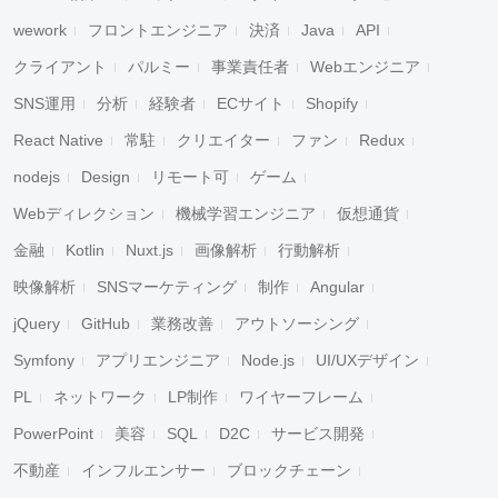
wework
フロントエンジニア
決済
Java
API
クライアント
パルミー
事業責任者
Webエンジニア
SNS運用
分析
経験者
ECサイト
Shopify
React Native
常駐
クリエイター
ファン
Redux
nodejs
Design
リモート可
ゲーム
Webディレクション
機械学習エンジニア
仮想通貨
金融
Kotlin
Nuxt.js
画像解析
行動解析
映像解析
SNSマーケティング
制作
Angular
jQuery
GitHub
業務改善
アウトソーシング
Symfony
アプリエンジニア
Node.js
UI/UXデザイン
PL
ネットワーク
LP制作
ワイヤーフレーム
PowerPoint
美容
SQL
D2C
サービス開発
不動産
インフルエンサー
ブロックチェーン