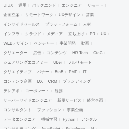
UIUX
運用
バックエンド
エンジニア
リモート
企画立案
リモートワーク
UXデザイン
営業
インサイドセールス
プラットフォーム
人材
インフラ
クラウド
メディア
立ち上げ
PR
UX
WEBデザイン
ベンチャー
事業開発
動画
クリエーター
広告
コンテンツ
HR Tech
CtoC
シェアリングエコノミー
Uber
フルリモート
クリエイティブ
バナー
BtoB
PMF
IT
コンテンツ企画
DX
CRM
ブランディング
テレアポ
コーポレート
総務
サーバーサイドエンジニア
新規サービス
経営企画
コンサルタント
ファッション
事業企画
データエンジニア
機械学習
Python
デジタル
コンサルティング
JavaScript
Salesforce
AI