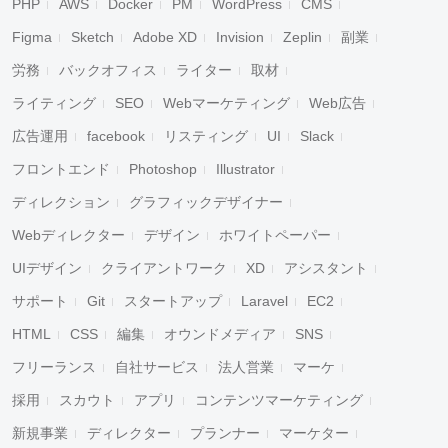
PHP
AWS
Docker
PM
WordPress
CMS
Figma
Sketch
Adobe XD
Invision
Zeplin
副業
労務
バックオフィス
ライター
取材
ライティング
SEO
Webマーケティング
Web広告
広告運用
facebook
リスティング
UI
Slack
フロントエンド
Photoshop
Illustrator
ディレクション
グラフィックデザイナー
Webディレクター
デザイン
ホワイトペーパー
UIデザイン
クライアントワーク
XD
アシスタント
サポート
Git
スタートアップ
Laravel
EC2
HTML
CSS
編集
オウンドメディア
SNS
フリーランス
自社サービス
法人営業
マーケ
採用
スカウト
アプリ
コンテンツマーケティング
新規事業
ディレクター
プランナー
マーケター