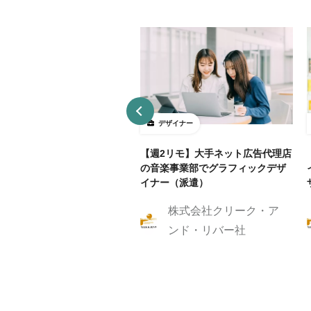
ザイナー
デザイナー
4～5勤務】ネット証券会社で
【週2リモ】大手ネット広告代理店
UXデザイン・ディレクション！
の音楽事業部でグラフィックデザ
イナー（派遣）
株式会社クリーク・ア
株式会社クリーク・ア
ンド・リバー社
ンド・リバー社