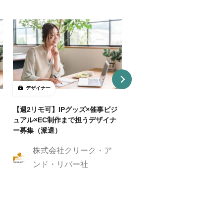
デザイナー
デザイナー
【週2リモ可】IPグッズ×催事ビジ
【週32H～/フルリモ】教育
ュアル×EC制作まで担うデザイナ
プロダクトを持つ企業でUI/
ー募集（派遣）
イナー
株式会社クリーク・ア
株式会社クリーク
ンド・リバー社
ンド・リバー社