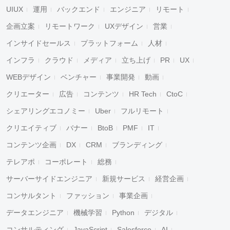
UIUX
運用
バックエンド
エンジニア
リモート
企画立案
リモートワーク
UXデザイン
営業
インサイドセールス
プラットフォーム
人材
インフラ
クラウド
メディア
立ち上げ
PR
UX
WEBデザイン
ベンチャー
事業開発
動画
クリエーター
広告
コンテンツ
HR Tech
CtoC
シェアリングエコノミー
Uber
フルリモート
クリエイティブ
バナー
BtoB
PMF
IT
コンテンツ企画
DX
CRM
ブランディング
テレアポ
コーポレート
総務
サーバーサイドエンジニア
新規サービス
経営企画
コンサルタント
ファッション
事業企画
データエンジニア
機械学習
Python
デジタル
コンサルティング
JavaScript
Salesforce
AI