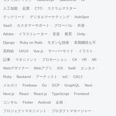
人工知能
起業
CTO
スクラムマスター
テックリード
デジタルマーケティング
HubSpot
SaaS
カスタマーサポート
グローバル
外資
Adobe
イラストレーター
音楽
教育
Unity
Django
Ruby on Rails
モダンな技術
長期継続も可
高時給
UI/UX
Vue.js
サーバーサイド
イラスト
記事
マネジメント
プロモーション
C#
VR
AR
Webデザイナー
Webアプリ
iOS
Swift
エンタメ
Ruby
Backend
アーティスト
toC
C向け
メルカリ
Firebase
Go
GCP
GraphQL
Next
Next.js
React
React.js
TypeScript
Frontend
コンサル
Flutter
Android
企画
プロジェクトマネジメント
プロダクトマネージャー