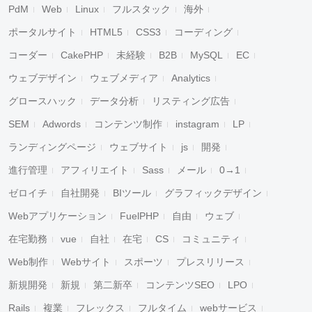
PdM
Web
Linux
フルスタック
海外
ポータルサイト
HTML5
CSS3
コーディング
コーダー
CakePHP
未経験
B2B
MySQL
EC
ウェブデザイン
ウェブメディア
Analytics
グロースハック
データ分析
リスティング広告
SEM
Adwords
コンテンツ制作
instagram
LP
ランディングページ
ウェブサイト
js
開発
進行管理
アフィリエイト
Sass
メール
0→1
ゼロイチ
自社開発
BIツール
グラフィックデザイン
Webアプリケーション
FuelPHP
自由
ウェブ
在宅勤務
vue
自社
在宅
CS
コミュニティ
Web制作
Webサイト
スポーツ
プレスリリース
新規開発
新規
第二新卒
コンテンツSEO
LPO
Rails
複業
フレックス
フルタイム
webサービス