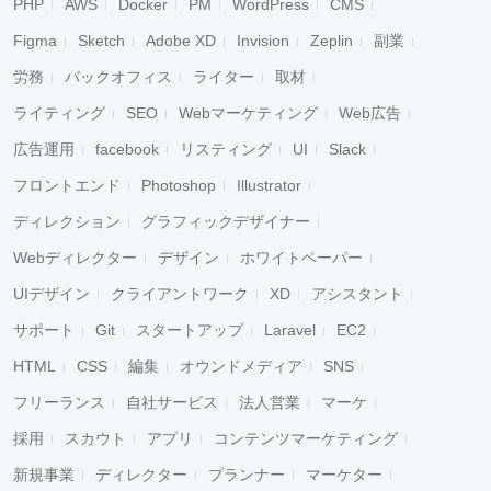
PHP
AWS
Docker
PM
WordPress
CMS
Figma
Sketch
Adobe XD
Invision
Zeplin
副業
労務
バックオフィス
ライター
取材
ライティング
SEO
Webマーケティング
Web広告
広告運用
facebook
リスティング
UI
Slack
フロントエンド
Photoshop
Illustrator
ディレクション
グラフィックデザイナー
Webディレクター
デザイン
ホワイトペーパー
UIデザイン
クライアントワーク
XD
アシスタント
サポート
Git
スタートアップ
Laravel
EC2
HTML
CSS
編集
オウンドメディア
SNS
フリーランス
自社サービス
法人営業
マーケ
採用
スカウト
アプリ
コンテンツマーケティング
新規事業
ディレクター
プランナー
マーケター