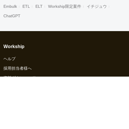
Embulk
ETL
ELT
Workship限定案件
イチジュウ
ChatGPT
Workship
ヘルプ
採用担当者様へ
資料ダウンロード
その他のサービス
Workship EVENT
Workship MAGAZINE
Workship CAREER