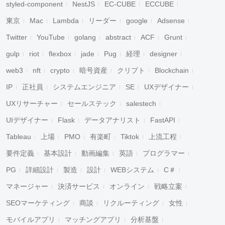
styled-component
NestJS
EC-CUBE
ECCUBE
東京
Mac
Lambda
リーダー
google
Adsense
Twitter
YouTube
golang
abstract
ACF
Grunt
gulp
riot
flexbox
jade
Pug
経理
designer
web3
nft
crypto
暗号資産
クリプト
Blockchain
IP
正社員
システムエンジニア
SE
UXデザイナー
UXリサーチャー
セールステック
salestech
UIデザイナー
Flask
データアナリスト
FastAPI
Tableau
上場
PMO
有楽町
Tiktok
上流工程
要件定義
基本設計
動画編集
英語
プログラマー
PG
詳細設計
製造
設計
WEBシステム
C＃
マネージャー
決済サービス
オンライン
戦略立案
SEOマーケティング
商談
リクルーティング
女性
モバイルアプリ
マッチングアプリ
分析基盤