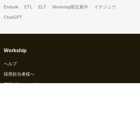
Embulk
ETL
ELT
Workship限定案件
イチジュウ
ChatGPT
Workship
ヘルプ
採用担当者様へ
資料ダウンロード
その他のサービス
Workship EVENT
Workship MAGAZINE
Workship CAREER