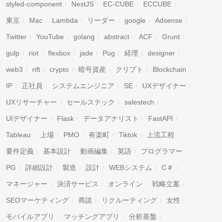
styled-component
NestJS
EC-CUBE
ECCUBE
東京
Mac
Lambda
リーダー
google
Adsense
Twitter
YouTube
golang
abstract
ACF
Grunt
gulp
riot
flexbox
jade
Pug
経理
designer
web3
nft
crypto
暗号資産
クリプト
Blockchain
IP
正社員
システムエンジニア
SE
UXデザイナー
UXリサーチャー
セールステック
salestech
UIデザイナー
Flask
データアナリスト
FastAPI
Tableau
上場
PMO
有楽町
Tiktok
上流工程
要件定義
基本設計
動画編集
英語
プログラマー
PG
詳細設計
製造
設計
WEBシステム
C＃
マネージャー
決済サービス
オンライン
戦略立案
SEOマーケティング
商談
リクルーティング
女性
モバイルアプリ
マッチングアプリ
分析基盤