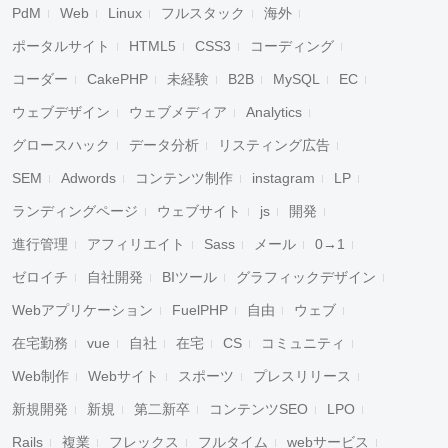
PdM
Web
Linux
フルスタック
海外
ポータルサイト
HTML5
CSS3
コーディング
コーダー
CakePHP
未経験
B2B
MySQL
EC
ウェブデザイン
ウェブメディア
Analytics
グロースハック
データ分析
リスティング広告
SEM
Adwords
コンテンツ制作
instagram
LP
ランディングページ
ウェブサイト
js
開発
進行管理
アフィリエイト
Sass
メール
0→1
ゼロイチ
自社開発
BIツール
グラフィックデザイン
Webアプリケーション
FuelPHP
自由
ウェブ
在宅勤務
vue
自社
在宅
CS
コミュニティ
Web制作
Webサイト
スポーツ
プレスリリース
新規開発
新規
第二新卒
コンテンツSEO
LPO
Rails
複業
フレックス
フルタイム
webサービス