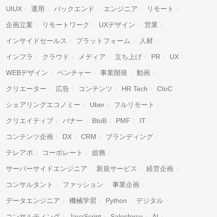
UIUX
運用
バックエンド
エンジニア
リモート
企画立案
リモートワーク
UXデザイン
営業
インサイドセールス
プラットフォーム
人材
インフラ
クラウド
メディア
立ち上げ
PR
UX
WEBデザイン
ベンチャー
事業開発
動画
クリエーター
広告
コンテンツ
HR Tech
CtoC
シェアリングエコノミー
Uber
フルリモート
クリエイティブ
バナー
BtoB
PMF
IT
コンテンツ企画
DX
CRM
ブランディング
テレアポ
コーポレート
総務
サーバーサイドエンジニア
新規サービス
経営企画
コンサルタント
ファッション
事業企画
データエンジニア
機械学習
Python
デジタル
コンサルティング
JavaScript
Salesforce
AI