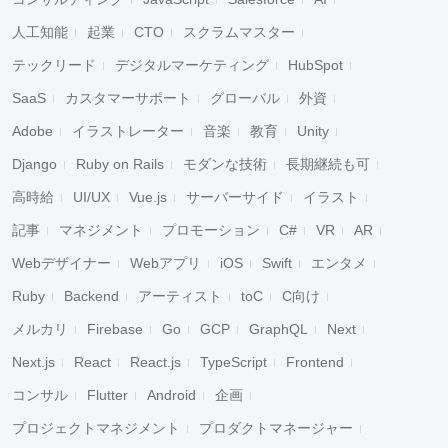
人工知能
起業
CTO
スクラムマスター
テックリード
デジタルマーケティング
HubSpot
SaaS
カスタマーサポート
グローバル
外資
Adobe
イラストレーター
音楽
教育
Unity
Django
Ruby on Rails
モダンな技術
長期継続も可
高時給
UI/UX
Vue.js
サーバーサイド
イラスト
記事
マネジメント
プロモーション
C#
VR
AR
Webデザイナー
Webアプリ
iOS
Swift
エンタメ
Ruby
Backend
アーティスト
toC
C向け
メルカリ
Firebase
Go
GCP
GraphQL
Next
Next.js
React
React.js
TypeScript
Frontend
コンサル
Flutter
Android
企画
プロジェクトマネジメント
プロダクトマネージャー