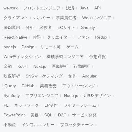
wework
フロントエンジニア
決済
Java
API
クライアント
パルミー
事業責任者
Webエンジニア
SNS運用
分析
経験者
ECサイト
Shopify
React Native
常駐
クリエイター
ファン
Redux
nodejs
Design
リモート可
ゲーム
Webディレクション
機械学習エンジニア
仮想通貨
金融
Kotlin
Nuxt.js
画像解析
行動解析
映像解析
SNSマーケティング
制作
Angular
jQuery
GitHub
業務改善
アウトソーシング
Symfony
アプリエンジニア
Node.js
UI/UXデザイン
PL
ネットワーク
LP制作
ワイヤーフレーム
PowerPoint
美容
SQL
D2C
サービス開発
不動産
インフルエンサー
ブロックチェーン