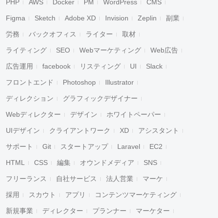
PHP
AWS
Docker
PM
WordPress
CMS
Figma
Sketch
Adobe XD
Invision
Zeplin
副業
労務
バックオフィス
ライター
取材
ライティング
SEO
Webマーケティング
Web広告
広告運用
facebook
リスティング
UI
Slack
フロントエンド
Photoshop
Illustrator
ディレクション
グラフィックデザイナー
Webディレクター
デザイン
ホワイトペーパー
UIデザイン
クライアントワーク
XD
アシスタント
サポート
Git
スタートアップ
Laravel
EC2
HTML
CSS
編集
オウンドメディア
SNS
フリーランス
自社サービス
法人営業
マーケ
採用
スカウト
アプリ
コンテンツマーケティング
新規事業
ディレクター
プランナー
マーケター