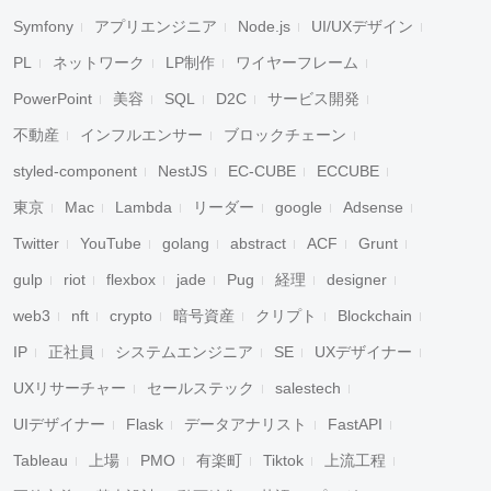
Symfony
アプリエンジニア
Node.js
UI/UXデザイン
PL
ネットワーク
LP制作
ワイヤーフレーム
PowerPoint
美容
SQL
D2C
サービス開発
不動産
インフルエンサー
ブロックチェーン
styled-component
NestJS
EC-CUBE
ECCUBE
東京
Mac
Lambda
リーダー
google
Adsense
Twitter
YouTube
golang
abstract
ACF
Grunt
gulp
riot
flexbox
jade
Pug
経理
designer
web3
nft
crypto
暗号資産
クリプト
Blockchain
IP
正社員
システムエンジニア
SE
UXデザイナー
UXリサーチャー
セールステック
salestech
UIデザイナー
Flask
データアナリスト
FastAPI
Tableau
上場
PMO
有楽町
Tiktok
上流工程