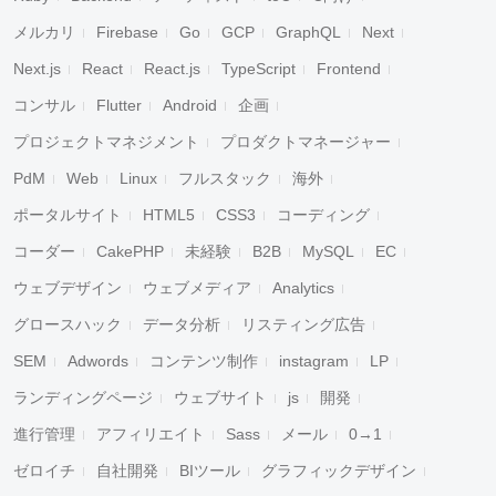
メルカリ
Firebase
Go
GCP
GraphQL
Next
Next.js
React
React.js
TypeScript
Frontend
コンサル
Flutter
Android
企画
プロジェクトマネジメント
プロダクトマネージャー
PdM
Web
Linux
フルスタック
海外
ポータルサイト
HTML5
CSS3
コーディング
コーダー
CakePHP
未経験
B2B
MySQL
EC
ウェブデザイン
ウェブメディア
Analytics
グロースハック
データ分析
リスティング広告
SEM
Adwords
コンテンツ制作
instagram
LP
ランディングページ
ウェブサイト
js
開発
進行管理
アフィリエイト
Sass
メール
0→1
ゼロイチ
自社開発
BIツール
グラフィックデザイン