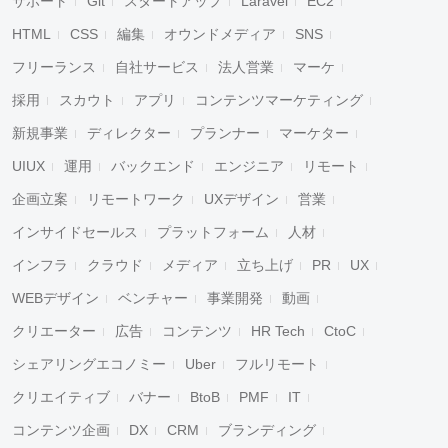
サポート
Git
スタートアップ
Laravel
EC2
HTML
CSS
編集
オウンドメディア
SNS
フリーランス
自社サービス
法人営業
マーケ
採用
スカウト
アプリ
コンテンツマーケティング
新規事業
ディレクター
プランナー
マーケター
UIUX
運用
バックエンド
エンジニア
リモート
企画立案
リモートワーク
UXデザイン
営業
インサイドセールス
プラットフォーム
人材
インフラ
クラウド
メディア
立ち上げ
PR
UX
WEBデザイン
ベンチャー
事業開発
動画
クリエーター
広告
コンテンツ
HR Tech
CtoC
シェアリングエコノミー
Uber
フルリモート
クリエイティブ
バナー
BtoB
PMF
IT
コンテンツ企画
DX
CRM
ブランディング