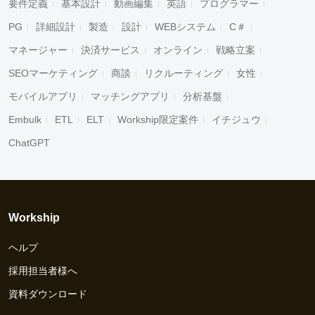
要件定義
基本設計
動画編集
英語
プログラマー
PG
詳細設計
製造
設計
WEBシステム
C＃
マネージャー
決済サービス
オンライン
戦略立案
SEOマーケティング
商談
リクルーティング
女性
モバイルアプリ
マッチングアプリ
分析基盤
Embulk
ETL
ELT
Workship限定案件
イチジュウ
ChatGPT
Workship
ヘルプ
採用担当者様へ
資料ダウンロード