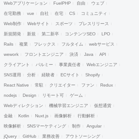
Webアプリケーション
FuelPHP
自由
ウェブ
在宅勤務
vue
自社
在宅
CS
コミュニティ
Web制作
Webサイト
スポーツ
プレスリリース
新規開発
新規
第二新卒
コンテンツSEO
LPO
Rails
複業
フレックス
フルタイム
webサービス
wework
フロントエンジニア
決済
Java
API
クライアント
パルミー
事業責任者
Webエンジニア
SNS運用
分析
経験者
ECサイト
Shopify
React Native
常駐
クリエイター
ファン
Redux
nodejs
Design
リモート可
ゲーム
Webディレクション
機械学習エンジニア
仮想通貨
金融
Kotlin
Nuxt.js
画像解析
行動解析
映像解析
SNSマーケティング
制作
Angular
jQuery
GitHub
業務改善
アウトソーシング