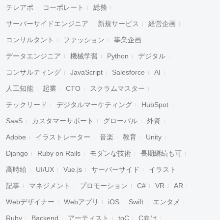
テレアポ
コーポレート
総務
サーバーサイドエンジニア
新規サービス
経営企画
コンサルタント
ファッション
事業企画
データエンジニア
機械学習
Python
デジタル
コンサルティング
JavaScript
Salesforce
AI
人工知能
起業
CTO
スクラムマスター
テックリード
デジタルマーケティング
HubSpot
SaaS
カスタマーサポート
グローバル
外資
Adobe
イラストレーター
音楽
教育
Unity
Django
Ruby on Rails
モダンな技術
長期継続も可
高時給
UI/UX
Vue.js
サーバーサイド
イラスト
記事
マネジメント
プロモーション
C#
VR
AR
Webデザイナー
Webアプリ
iOS
Swift
エンタメ
Ruby
Backend
アーティスト
toC
C向け