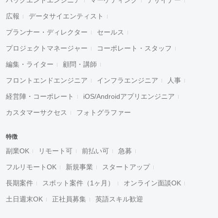
広報
データサイエンティスト
プランナー・ディレクター
セールス
プロジェクトマネージャー
コーポレート・スタッフ
編集・ライター
顧問・講師
フロントエンドエンジニア
インフラエンジニア
人事
経営陣・コーポレート
iOS/Androidアプリエンジニア
カスタマーサクセス
フォトグラファー
特徴
副業OK
リモート可
前払い可
急募
フルリモートOK
新規事業
スタートアップ
長期案件
スポット案件（1ヶ月）
オンライン面談OK
土日週末OK
正社員募集
英語スキル歓迎