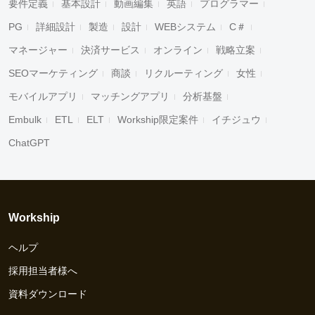
要件定義
基本設計
動画編集
英語
プログラマー
PG
詳細設計
製造
設計
WEBシステム
C＃
マネージャー
決済サービス
オンライン
戦略立案
SEOマーケティング
商談
リクルーティング
女性
モバイルアプリ
マッチングアプリ
分析基盤
Embulk
ETL
ELT
Workship限定案件
イチジュウ
ChatGPT
Workship
ヘルプ
採用担当者様へ
資料ダウンロード