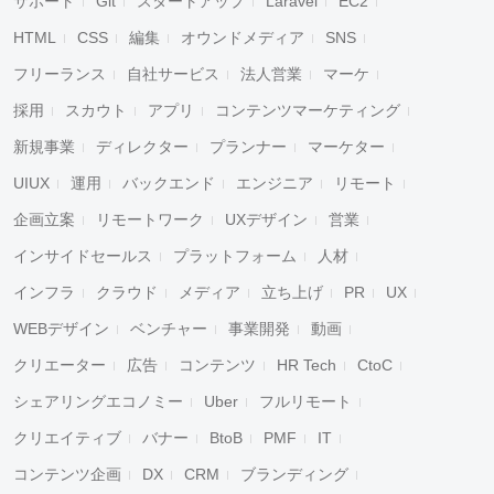
サポート
Git
スタートアップ
Laravel
EC2
HTML
CSS
編集
オウンドメディア
SNS
フリーランス
自社サービス
法人営業
マーケ
採用
スカウト
アプリ
コンテンツマーケティング
新規事業
ディレクター
プランナー
マーケター
UIUX
運用
バックエンド
エンジニア
リモート
企画立案
リモートワーク
UXデザイン
営業
インサイドセールス
プラットフォーム
人材
インフラ
クラウド
メディア
立ち上げ
PR
UX
WEBデザイン
ベンチャー
事業開発
動画
クリエーター
広告
コンテンツ
HR Tech
CtoC
シェアリングエコノミー
Uber
フルリモート
クリエイティブ
バナー
BtoB
PMF
IT
コンテンツ企画
DX
CRM
ブランディング