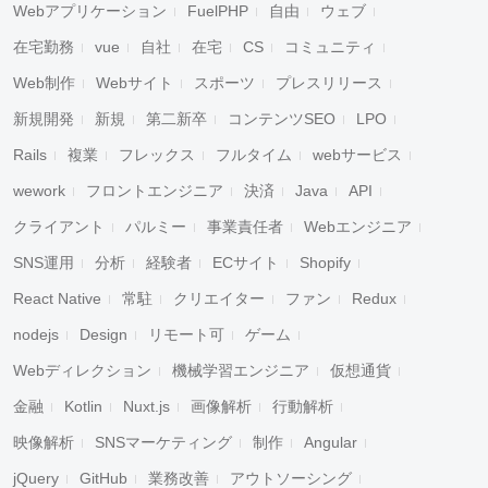
Webアプリケーション
FuelPHP
自由
ウェブ
在宅勤務
vue
自社
在宅
CS
コミュニティ
Web制作
Webサイト
スポーツ
プレスリリース
新規開発
新規
第二新卒
コンテンツSEO
LPO
Rails
複業
フレックス
フルタイム
webサービス
wework
フロントエンジニア
決済
Java
API
クライアント
パルミー
事業責任者
Webエンジニア
SNS運用
分析
経験者
ECサイト
Shopify
React Native
常駐
クリエイター
ファン
Redux
nodejs
Design
リモート可
ゲーム
Webディレクション
機械学習エンジニア
仮想通貨
金融
Kotlin
Nuxt.js
画像解析
行動解析
映像解析
SNSマーケティング
制作
Angular
jQuery
GitHub
業務改善
アウトソーシング