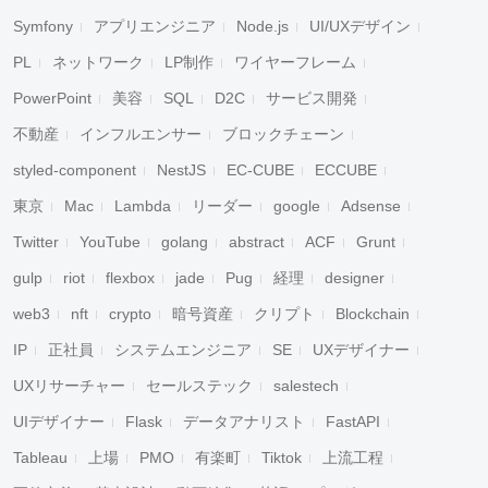
Symfony
アプリエンジニア
Node.js
UI/UXデザイン
PL
ネットワーク
LP制作
ワイヤーフレーム
PowerPoint
美容
SQL
D2C
サービス開発
不動産
インフルエンサー
ブロックチェーン
styled-component
NestJS
EC-CUBE
ECCUBE
東京
Mac
Lambda
リーダー
google
Adsense
Twitter
YouTube
golang
abstract
ACF
Grunt
gulp
riot
flexbox
jade
Pug
経理
designer
web3
nft
crypto
暗号資産
クリプト
Blockchain
IP
正社員
システムエンジニア
SE
UXデザイナー
UXリサーチャー
セールステック
salestech
UIデザイナー
Flask
データアナリスト
FastAPI
Tableau
上場
PMO
有楽町
Tiktok
上流工程