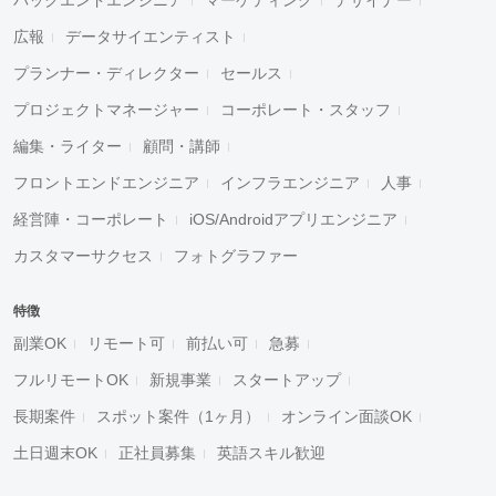
広報
データサイエンティスト
プランナー・ディレクター
セールス
プロジェクトマネージャー
コーポレート・スタッフ
編集・ライター
顧問・講師
フロントエンドエンジニア
インフラエンジニア
人事
経営陣・コーポレート
iOS/Androidアプリエンジニア
カスタマーサクセス
フォトグラファー
特徴
副業OK
リモート可
前払い可
急募
フルリモートOK
新規事業
スタートアップ
長期案件
スポット案件（1ヶ月）
オンライン面談OK
土日週末OK
正社員募集
英語スキル歓迎