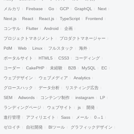
メルカリ
Firebase
Go
GCP
GraphQL
Next
Next.js
React
React.js
TypeScript
Frontend
コンサル
Flutter
Android
企画
プロジェクトマネジメント
プロダクトマネージャー
PdM
Web
Linux
フルスタック
海外
ポータルサイト
HTML5
CSS3
コーディング
コーダー
CakePHP
未経験
B2B
MySQL
EC
ウェブデザイン
ウェブメディア
Analytics
グロースハック
データ分析
リスティング広告
SEM
Adwords
コンテンツ制作
instagram
LP
ランディングページ
ウェブサイト
js
開発
進行管理
アフィリエイト
Sass
メール
0→1
ゼロイチ
自社開発
BIツール
グラフィックデザイン