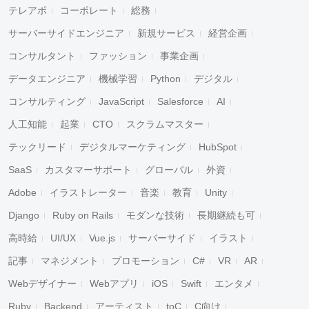
テレアポ
コーポレート
総務
サーバーサイドエンジニア
新規サービス
経営企画
コンサルタント
ファッション
事業企画
データエンジニア
機械学習
Python
デジタル
コンサルティング
JavaScript
Salesforce
AI
人工知能
起業
CTO
スクラムマスター
テックリード
デジタルマーケティング
HubSpot
SaaS
カスタマーサポート
グローバル
外資
Adobe
イラストレーター
音楽
教育
Unity
Django
Ruby on Rails
モダンな技術
長期継続も可
高時給
UI/UX
Vue.js
サーバーサイド
イラスト
記事
マネジメント
プロモーション
C#
VR
AR
Webデザイナー
Webアプリ
iOS
Swift
エンタメ
Ruby
Backend
アーティスト
toC
C向け