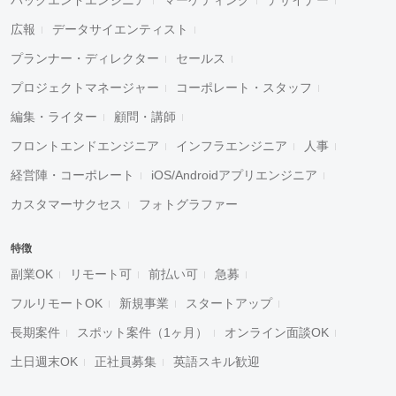
広報
データサイエンティスト
プランナー・ディレクター
セールス
プロジェクトマネージャー
コーポレート・スタッフ
編集・ライター
顧問・講師
フロントエンドエンジニア
インフラエンジニア
人事
経営陣・コーポレート
iOS/Androidアプリエンジニア
カスタマーサクセス
フォトグラファー
特徴
副業OK
リモート可
前払い可
急募
フルリモートOK
新規事業
スタートアップ
長期案件
スポット案件（1ヶ月）
オンライン面談OK
土日週末OK
正社員募集
英語スキル歓迎