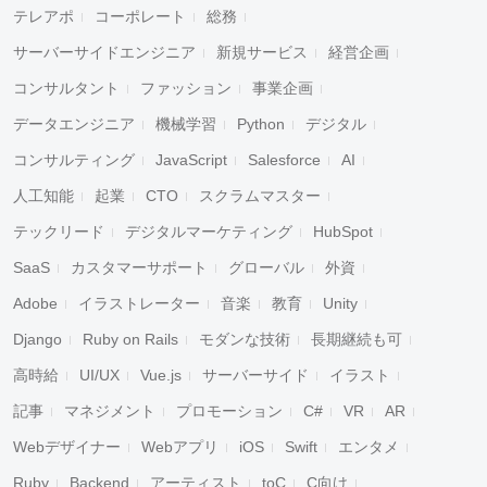
テレアポ
コーポレート
総務
サーバーサイドエンジニア
新規サービス
経営企画
コンサルタント
ファッション
事業企画
データエンジニア
機械学習
Python
デジタル
コンサルティング
JavaScript
Salesforce
AI
人工知能
起業
CTO
スクラムマスター
テックリード
デジタルマーケティング
HubSpot
SaaS
カスタマーサポート
グローバル
外資
Adobe
イラストレーター
音楽
教育
Unity
Django
Ruby on Rails
モダンな技術
長期継続も可
高時給
UI/UX
Vue.js
サーバーサイド
イラスト
記事
マネジメント
プロモーション
C#
VR
AR
Webデザイナー
Webアプリ
iOS
Swift
エンタメ
Ruby
Backend
アーティスト
toC
C向け