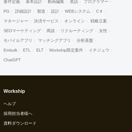
要件定義
基本設計
動画編集
英語
プログラマー
PG
詳細設計
製造
設計
WEBシステム
C＃
マネージャー
決済サービス
オンライン
戦略立案
SEOマーケティング
商談
リクルーティング
女性
モバイルアプリ
マッチングアプリ
分析基盤
Embulk
ETL
ELT
Workship限定案件
イチジュウ
ChatGPT
Workship
ヘルプ
採用担当者様へ
資料ダウンロード