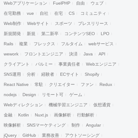
Webアプリケーション
FuelPHP
自由
ウェブ
在宅勤務
vue
自社
在宅
CS
コミュニティ
Web制作
Webサイト
スポーツ
プレスリリース
新規開発
新規
第二新卒
コンテンツSEO
LPO
Rails
複業
フレックス
フルタイム
webサービス
wework
フロントエンジニア
決済
Java
API
クライアント
パルミー
事業責任者
Webエンジニア
SNS運用
分析
経験者
ECサイト
Shopify
React Native
常駐
クリエイター
ファン
Redux
nodejs
Design
リモート可
ゲーム
Webディレクション
機械学習エンジニア
仮想通貨
金融
Kotlin
Nuxt.js
画像解析
行動解析
映像解析
SNSマーケティング
制作
Angular
jQuery
GitHub
業務改善
アウトソーシング