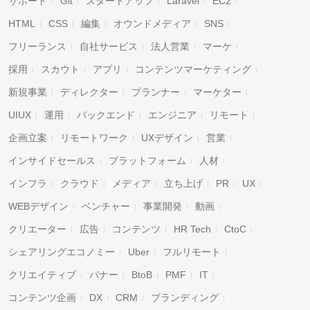
サポート
Git
スタートアップ
Laravel
EC2
HTML
CSS
編集
オウンドメディア
SNS
フリーランス
自社サービス
法人営業
マーケ
採用
スカウト
アプリ
コンテンツマーケティング
新規事業
ディレクター
プランナー
マーケター
UIUX
運用
バックエンド
エンジニア
リモート
企画立案
リモートワーク
UXデザイン
営業
インサイドセールス
プラットフォーム
人材
インフラ
クラウド
メディア
立ち上げ
PR
UX
WEBデザイン
ベンチャー
事業開発
動画
クリエーター
広告
コンテンツ
HR Tech
CtoC
シェアリングエコノミー
Uber
フルリモート
クリエイティブ
バナー
BtoB
PMF
IT
コンテンツ企画
DX
CRM
ブランディング