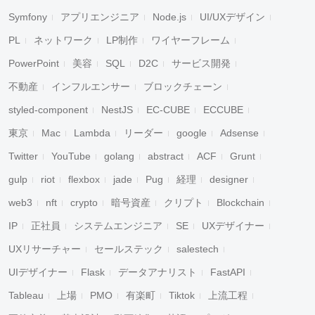
Symfony
アプリエンジニア
Node.js
UI/UXデザイン
PL
ネットワーク
LP制作
ワイヤーフレーム
PowerPoint
美容
SQL
D2C
サービス開発
不動産
インフルエンサー
ブロックチェーン
styled-component
NestJS
EC-CUBE
ECCUBE
東京
Mac
Lambda
リーダー
google
Adsense
Twitter
YouTube
golang
abstract
ACF
Grunt
gulp
riot
flexbox
jade
Pug
経理
designer
web3
nft
crypto
暗号資産
クリプト
Blockchain
IP
正社員
システムエンジニア
SE
UXデザイナー
UXリサーチャー
セールステック
salestech
UIデザイナー
Flask
データアナリスト
FastAPI
Tableau
上場
PMO
有楽町
Tiktok
上流工程