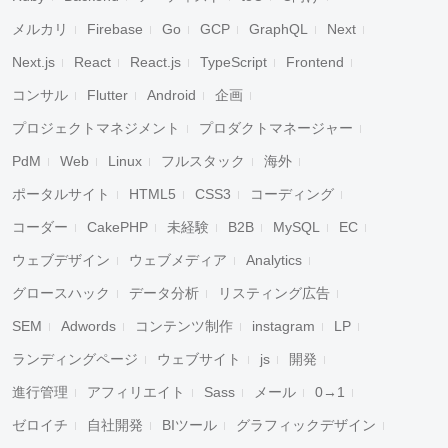
メルカリ
Firebase
Go
GCP
GraphQL
Next
Next.js
React
React.js
TypeScript
Frontend
コンサル
Flutter
Android
企画
プロジェクトマネジメント
プロダクトマネージャー
PdM
Web
Linux
フルスタック
海外
ポータルサイト
HTML5
CSS3
コーディング
コーダー
CakePHP
未経験
B2B
MySQL
EC
ウェブデザイン
ウェブメディア
Analytics
グロースハック
データ分析
リスティング広告
SEM
Adwords
コンテンツ制作
instagram
LP
ランディングページ
ウェブサイト
js
開発
進行管理
アフィリエイト
Sass
メール
0→1
ゼロイチ
自社開発
BIツール
グラフィックデザイン