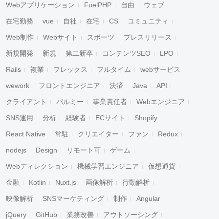
Webアプリケーション
FuelPHP
自由
ウェブ
在宅勤務
vue
自社
在宅
CS
コミュニティ
Web制作
Webサイト
スポーツ
プレスリリース
新規開発
新規
第二新卒
コンテンツSEO
LPO
Rails
複業
フレックス
フルタイム
webサービス
wework
フロントエンジニア
決済
Java
API
クライアント
パルミー
事業責任者
Webエンジニア
SNS運用
分析
経験者
ECサイト
Shopify
React Native
常駐
クリエイター
ファン
Redux
nodejs
Design
リモート可
ゲーム
Webディレクション
機械学習エンジニア
仮想通貨
金融
Kotlin
Nuxt.js
画像解析
行動解析
映像解析
SNSマーケティング
制作
Angular
jQuery
GitHub
業務改善
アウトソーシング