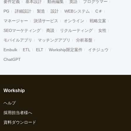
要件定義
基本設計
動画編集
英語
プログラマー
PG
詳細設計
製造
設計
WEBシステム
C＃
マネージャー
決済サービス
オンライン
戦略立案
SEOマーケティング
商談
リクルーティング
女性
モバイルアプリ
マッチングアプリ
分析基盤
Embulk
ETL
ELT
Workship限定案件
イチジュウ
ChatGPT
Workship
ヘルプ
採用担当者様へ
資料ダウンロード