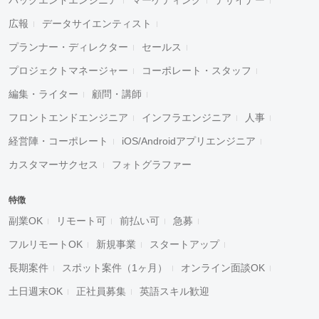
広報
データサイエンティスト
プランナー・ディレクター
セールス
プロジェクトマネージャー
コーポレート・スタッフ
編集・ライター
顧問・講師
フロントエンドエンジニア
インフラエンジニア
人事
経営陣・コーポレート
iOS/Androidアプリエンジニア
カスタマーサクセス
フォトグラファー
特徴
副業OK
リモート可
前払い可
急募
フルリモートOK
新規事業
スタートアップ
長期案件
スポット案件（1ヶ月）
オンライン面談OK
土日週末OK
正社員募集
英語スキル歓迎