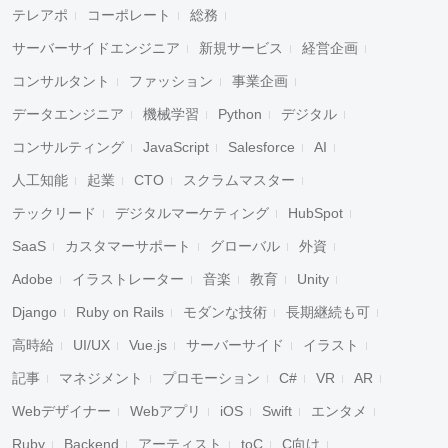
テレアポ
コーポレート
総務
サーバーサイドエンジニア
新規サービス
経営企画
コンサルタント
ファッション
事業企画
データエンジニア
機械学習
Python
デジタル
コンサルティング
JavaScript
Salesforce
AI
人工知能
起業
CTO
スクラムマスター
テックリード
デジタルマーケティング
HubSpot
SaaS
カスタマーサポート
グローバル
外資
Adobe
イラストレーター
音楽
教育
Unity
Django
Ruby on Rails
モダンな技術
長期継続も可
高時給
UI/UX
Vue.js
サーバーサイド
イラスト
記事
マネジメント
プロモーション
C#
VR
AR
Webデザイナー
Webアプリ
iOS
Swift
エンタメ
Ruby
Backend
アーティスト
toC
C向け