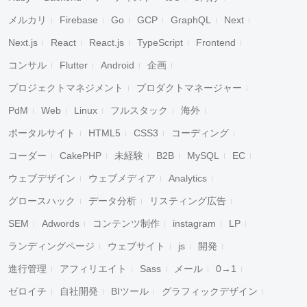
メルカリ
Firebase
Go
GCP
GraphQL
Next
Next.js
React
React.js
TypeScript
Frontend
コンサル
Flutter
Android
企画
プロジェクトマネジメント
プロダクトマネージャー
PdM
Web
Linux
フルスタック
海外
ポータルサイト
HTML5
CSS3
コーディング
コーダー
CakePHP
未経験
B2B
MySQL
EC
ウェブデザイン
ウェブメディア
Analytics
グロースハック
データ分析
リスティング広告
SEM
Adwords
コンテンツ制作
instagram
LP
ランディングページ
ウェブサイト
js
開発
進行管理
アフィリエイト
Sass
メール
0→1
ゼロイチ
自社開発
BIツール
グラフィックデザイン