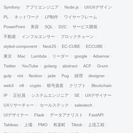
Symfony
アプリエンジニア
Node.js
UI/UXデザイン
PL
ネットワーク
LP制作
ワイヤーフレーム
PowerPoint
美容
SQL
D2C
サービス開発
不動産
インフルエンサー
ブロックチェーン
styled-component
NestJS
EC-CUBE
ECCUBE
東京
Mac
Lambda
リーダー
google
Adsense
Twitter
YouTube
golang
abstract
ACF
Grunt
gulp
riot
flexbox
jade
Pug
経理
designer
web3
nft
crypto
暗号資産
クリプト
Blockchain
IP
正社員
システムエンジニア
SE
UXデザイナー
UXリサーチャー
セールステック
salestech
UIデザイナー
Flask
データアナリスト
FastAPI
Tableau
上場
PMO
有楽町
Tiktok
上流工程