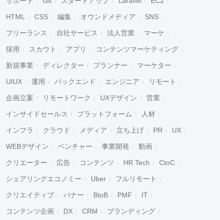
サポート
Git
スタートアップ
Laravel
EC2
HTML
CSS
編集
オウンドメディア
SNS
フリーランス
自社サービス
法人営業
マーケ
採用
スカウト
アプリ
コンテンツマーケティング
新規事業
ディレクター
プランナー
マーケター
UIUX
運用
バックエンド
エンジニア
リモート
企画立案
リモートワーク
UXデザイン
営業
インサイドセールス
プラットフォーム
人材
インフラ
クラウド
メディア
立ち上げ
PR
UX
WEBデザイン
ベンチャー
事業開発
動画
クリエーター
広告
コンテンツ
HR Tech
CtoC
シェアリングエコノミー
Uber
フルリモート
クリエイティブ
バナー
BtoB
PMF
IT
コンテンツ企画
DX
CRM
ブランディング