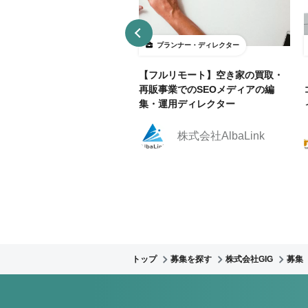
ランナー・ディレクター
プランナー・ディレクター
部リモ相談可】官公庁Webサ
【フルリモート】空き家の買取・
運用におけるWebディレクタ
再販事業でのSEOメディアの編
集！
集・運用ディレクター
株式会社クリーク・ア
株式会社AlbaLink
ンド・リバー社
トップ
募集を探す
株式会社GIG
募集