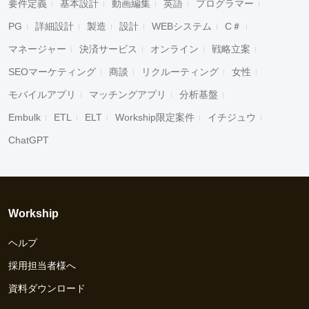
要件定義
基本設計
動画編集
英語
プログラマー
PG
詳細設計
製造
設計
WEBシステム
C＃
マネージャー
決済サービス
オンライン
戦略立案
SEOマーケティング
商談
リクルーティング
女性
モバイルアプリ
マッチングアプリ
分析基盤
Embulk
ETL
ELT
Workship限定案件
イチジュウ
ChatGPT
Workship
ヘルプ
採用担当者様へ
資料ダウンロード