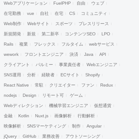
Webアプリケーション
FuelPHP
自由
ウェブ
在宅勤務
vue
自社
在宅
CS
コミュニティ
Web制作
Webサイト
スポーツ
プレスリリース
新規開発
新規
第二新卒
コンテンツSEO
LPO
Rails
複業
フレックス
フルタイム
webサービス
wework
フロントエンジニア
決済
Java
API
クライアント
パルミー
事業責任者
Webエンジニア
SNS運用
分析
経験者
ECサイト
Shopify
React Native
常駐
クリエイター
ファン
Redux
nodejs
Design
リモート可
ゲーム
Webディレクション
機械学習エンジニア
仮想通貨
金融
Kotlin
Nuxt.js
画像解析
行動解析
映像解析
SNSマーケティング
制作
Angular
jQuery
GitHub
業務改善
アウトソーシング