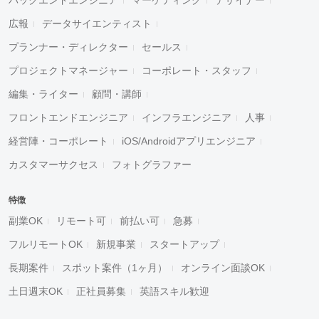
広報
データサイエンティスト
プランナー・ディレクター
セールス
プロジェクトマネージャー
コーポレート・スタッフ
編集・ライター
顧問・講師
フロントエンドエンジニア
インフラエンジニア
人事
経営陣・コーポレート
iOS/Androidアプリエンジニア
カスタマーサクセス
フォトグラファー
特徴
副業OK
リモート可
前払い可
急募
フルリモートOK
新規事業
スタートアップ
長期案件
スポット案件（1ヶ月）
オンライン面談OK
土日週末OK
正社員募集
英語スキル歓迎