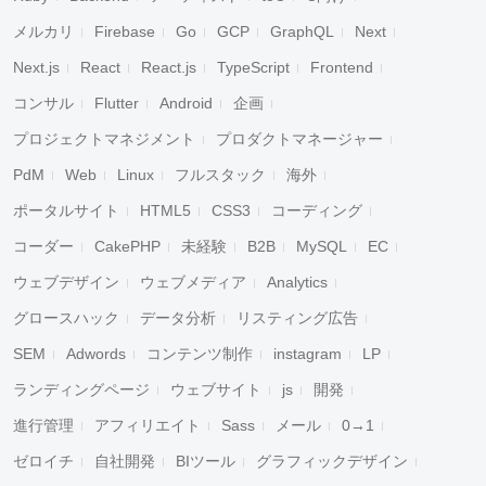
メルカリ
Firebase
Go
GCP
GraphQL
Next
Next.js
React
React.js
TypeScript
Frontend
コンサル
Flutter
Android
企画
プロジェクトマネジメント
プロダクトマネージャー
PdM
Web
Linux
フルスタック
海外
ポータルサイト
HTML5
CSS3
コーディング
コーダー
CakePHP
未経験
B2B
MySQL
EC
ウェブデザイン
ウェブメディア
Analytics
グロースハック
データ分析
リスティング広告
SEM
Adwords
コンテンツ制作
instagram
LP
ランディングページ
ウェブサイト
js
開発
進行管理
アフィリエイト
Sass
メール
0→1
ゼロイチ
自社開発
BIツール
グラフィックデザイン