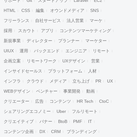
サポート
Git
スタートアップ
Laravel
EC2
HTML
CSS
編集
オウンドメディア
SNS
フリーランス
自社サービス
法人営業
マーケ
採用
スカウト
アプリ
コンテンツマーケティング
新規事業
ディレクター
プランナー
マーケター
UIUX
運用
バックエンド
エンジニア
リモート
企画立案
リモートワーク
UXデザイン
営業
インサイドセールス
プラットフォーム
人材
インフラ
クラウド
メディア
立ち上げ
PR
UX
WEBデザイン
ベンチャー
事業開発
動画
クリエーター
広告
コンテンツ
HR Tech
CtoC
シェアリングエコノミー
Uber
フルリモート
クリエイティブ
バナー
BtoB
PMF
IT
コンテンツ企画
DX
CRM
ブランディング