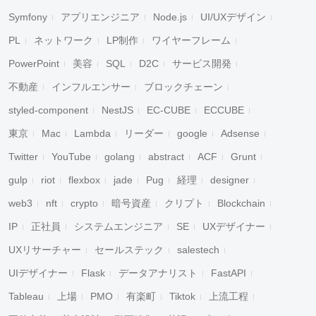
Symfony
アプリエンジニア
Node.js
UI/UXデザイン
PL
ネットワーク
LP制作
ワイヤーフレーム
PowerPoint
美容
SQL
D2C
サービス開発
不動産
インフルエンサー
ブロックチェーン
styled-component
NestJS
EC-CUBE
ECCUBE
東京
Mac
Lambda
リーダー
google
Adsense
Twitter
YouTube
golang
abstract
ACF
Grunt
gulp
riot
flexbox
jade
Pug
経理
designer
web3
nft
crypto
暗号資産
クリプト
Blockchain
IP
正社員
システムエンジニア
SE
UXデザイナー
UXリサーチャー
セールステック
salestech
UIデザイナー
Flask
データアナリスト
FastAPI
Tableau
上場
PMO
有楽町
Tiktok
上流工程