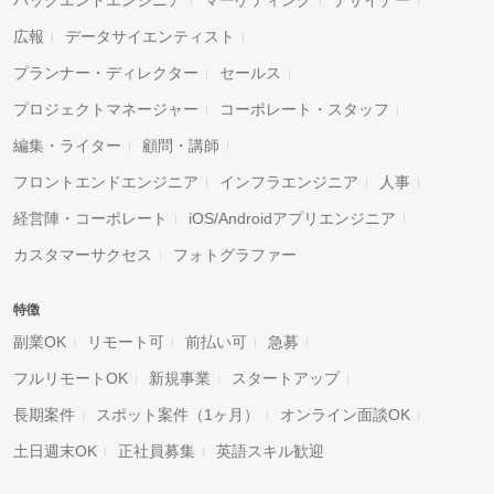
広報
データサイエンティスト
プランナー・ディレクター
セールス
プロジェクトマネージャー
コーポレート・スタッフ
編集・ライター
顧問・講師
フロントエンドエンジニア
インフラエンジニア
人事
経営陣・コーポレート
iOS/Androidアプリエンジニア
カスタマーサクセス
フォトグラファー
特徴
副業OK
リモート可
前払い可
急募
フルリモートOK
新規事業
スタートアップ
長期案件
スポット案件（1ヶ月）
オンライン面談OK
土日週末OK
正社員募集
英語スキル歓迎