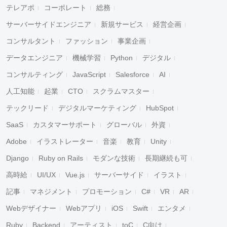
テレアポ
コーポレート
総務
サーバーサイドエンジニア
新規サービス
経営企画
コンサルタント
ファッション
事業企画
データエンジニア
機械学習
Python
デジタル
コンサルティング
JavaScript
Salesforce
AI
人工知能
起業
CTO
スクラムマスター
テックリード
デジタルマーケティング
HubSpot
SaaS
カスタマーサポート
グローバル
外資
Adobe
イラストレーター
音楽
教育
Unity
Django
Ruby on Rails
モダンな技術
長期継続も可
高時給
UI/UX
Vue.js
サーバーサイド
イラスト
記事
マネジメント
プロモーション
C#
VR
AR
Webデザイナー
Webアプリ
iOS
Swift
エンタメ
Ruby
Backend
アーティスト
toC
C向け