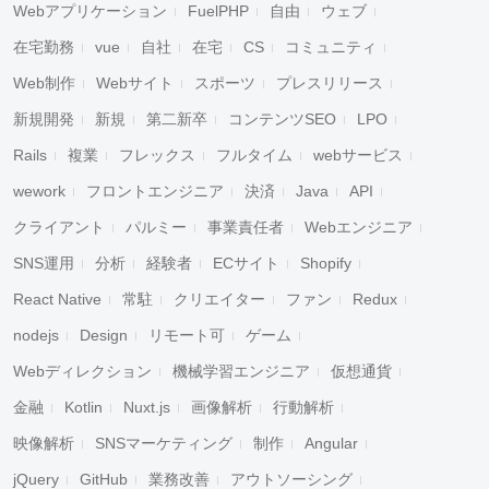
Webアプリケーション
FuelPHP
自由
ウェブ
在宅勤務
vue
自社
在宅
CS
コミュニティ
Web制作
Webサイト
スポーツ
プレスリリース
新規開発
新規
第二新卒
コンテンツSEO
LPO
Rails
複業
フレックス
フルタイム
webサービス
wework
フロントエンジニア
決済
Java
API
クライアント
パルミー
事業責任者
Webエンジニア
SNS運用
分析
経験者
ECサイト
Shopify
React Native
常駐
クリエイター
ファン
Redux
nodejs
Design
リモート可
ゲーム
Webディレクション
機械学習エンジニア
仮想通貨
金融
Kotlin
Nuxt.js
画像解析
行動解析
映像解析
SNSマーケティング
制作
Angular
jQuery
GitHub
業務改善
アウトソーシング