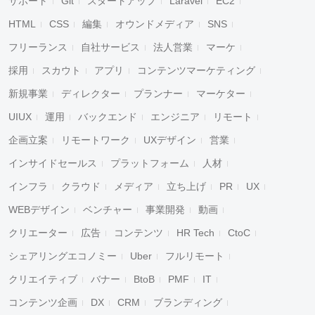
サポート
Git
スタートアップ
Laravel
EC2
HTML
CSS
編集
オウンドメディア
SNS
フリーランス
自社サービス
法人営業
マーケ
採用
スカウト
アプリ
コンテンツマーケティング
新規事業
ディレクター
プランナー
マーケター
UIUX
運用
バックエンド
エンジニア
リモート
企画立案
リモートワーク
UXデザイン
営業
インサイドセールス
プラットフォーム
人材
インフラ
クラウド
メディア
立ち上げ
PR
UX
WEBデザイン
ベンチャー
事業開発
動画
クリエーター
広告
コンテンツ
HR Tech
CtoC
シェアリングエコノミー
Uber
フルリモート
クリエイティブ
バナー
BtoB
PMF
IT
コンテンツ企画
DX
CRM
ブランディング