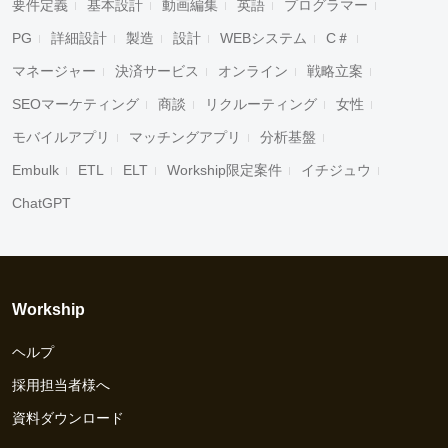
要件定義
基本設計
動画編集
英語
プログラマー
PG
詳細設計
製造
設計
WEBシステム
C＃
マネージャー
決済サービス
オンライン
戦略立案
SEOマーケティング
商談
リクルーティング
女性
モバイルアプリ
マッチングアプリ
分析基盤
Embulk
ETL
ELT
Workship限定案件
イチジュウ
ChatGPT
Workship
ヘルプ
採用担当者様へ
資料ダウンロード