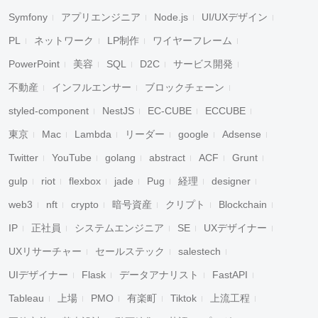
Symfony
アプリエンジニア
Node.js
UI/UXデザイン
PL
ネットワーク
LP制作
ワイヤーフレーム
PowerPoint
美容
SQL
D2C
サービス開発
不動産
インフルエンサー
ブロックチェーン
styled-component
NestJS
EC-CUBE
ECCUBE
東京
Mac
Lambda
リーダー
google
Adsense
Twitter
YouTube
golang
abstract
ACF
Grunt
gulp
riot
flexbox
jade
Pug
経理
designer
web3
nft
crypto
暗号資産
クリプト
Blockchain
IP
正社員
システムエンジニア
SE
UXデザイナー
UXリサーチャー
セールステック
salestech
UIデザイナー
Flask
データアナリスト
FastAPI
Tableau
上場
PMO
有楽町
Tiktok
上流工程