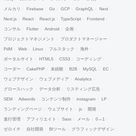
メルカリ
Firebase
Go
GCP
GraphQL
Next
Next.js
React
React.js
TypeScript
Frontend
コンサル
Flutter
Android
企画
プロジェクトマネジメント
プロダクトマネージャー
PdM
Web
Linux
フルスタック
海外
ポータルサイト
HTML5
CSS3
コーディング
コーダー
CakePHP
未経験
B2B
MySQL
EC
ウェブデザイン
ウェブメディア
Analytics
グロースハック
データ分析
リスティング広告
SEM
Adwords
コンテンツ制作
instagram
LP
ランディングページ
ウェブサイト
js
開発
進行管理
アフィリエイト
Sass
メール
0→1
ゼロイチ
自社開発
BIツール
グラフィックデザイン