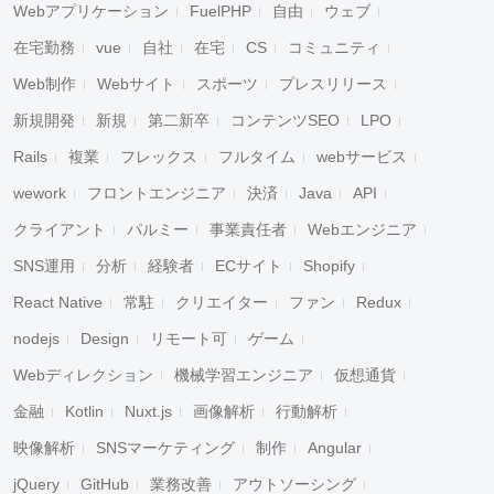
Webアプリケーション
FuelPHP
自由
ウェブ
在宅勤務
vue
自社
在宅
CS
コミュニティ
Web制作
Webサイト
スポーツ
プレスリリース
新規開発
新規
第二新卒
コンテンツSEO
LPO
Rails
複業
フレックス
フルタイム
webサービス
wework
フロントエンジニア
決済
Java
API
クライアント
パルミー
事業責任者
Webエンジニア
SNS運用
分析
経験者
ECサイト
Shopify
React Native
常駐
クリエイター
ファン
Redux
nodejs
Design
リモート可
ゲーム
Webディレクション
機械学習エンジニア
仮想通貨
金融
Kotlin
Nuxt.js
画像解析
行動解析
映像解析
SNSマーケティング
制作
Angular
jQuery
GitHub
業務改善
アウトソーシング