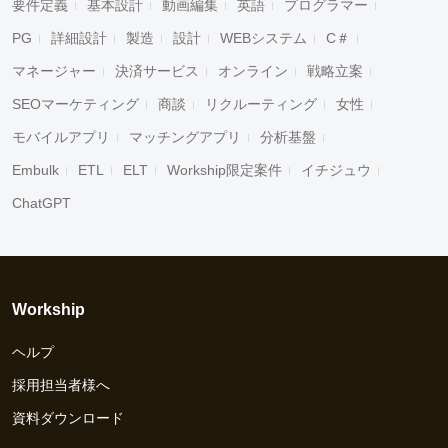
要件定義
基本設計
動画編集
英語
プログラマー
PG
詳細設計
製造
設計
WEBシステム
C＃
マネージャー
決済サービス
オンライン
戦略立案
SEOマーケティング
商談
リクルーティング
女性
モバイルアプリ
マッチングアプリ
分析基盤
Embulk
ETL
ELT
Workship限定案件
イチジュウ
ChatGPT
Workship
ヘルプ
採用担当者様へ
資料ダウンロード