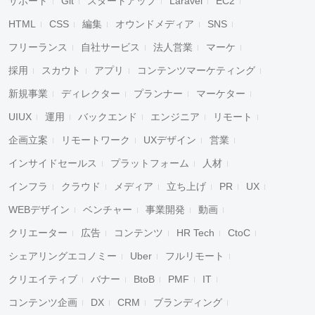
サポート
Git
スタートアップ
Laravel
EC2
HTML
CSS
編集
オウンドメディア
SNS
フリーランス
自社サービス
法人営業
マーケ
採用
スカウト
アプリ
コンテンツマーケティング
新規事業
ディレクター
プランナー
マーケター
UIUX
運用
バックエンド
エンジニア
リモート
企画立案
リモートワーク
UXデザイン
営業
インサイドセールス
プラットフォーム
人材
インフラ
クラウド
メディア
立ち上げ
PR
UX
WEBデザイン
ベンチャー
事業開発
動画
クリエーター
広告
コンテンツ
HR Tech
CtoC
シェアリングエコノミー
Uber
フルリモート
クリエイティブ
バナー
BtoB
PMF
IT
コンテンツ企画
DX
CRM
ブランディング