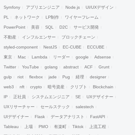
Symfony
アプリエンジニア
Node.js
UI/UXデザイン
PL
ネットワーク
LP制作
ワイヤーフレーム
PowerPoint
美容
SQL
D2C
サービス開発
不動産
インフルエンサー
ブロックチェーン
styled-component
NestJS
EC-CUBE
ECCUBE
東京
Mac
Lambda
リーダー
google
Adsense
Twitter
YouTube
golang
abstract
ACF
Grunt
gulp
riot
flexbox
jade
Pug
経理
designer
web3
nft
crypto
暗号資産
クリプト
Blockchain
IP
正社員
システムエンジニア
SE
UXデザイナー
UXリサーチャー
セールステック
salestech
UIデザイナー
Flask
データアナリスト
FastAPI
Tableau
上場
PMO
有楽町
Tiktok
上流工程