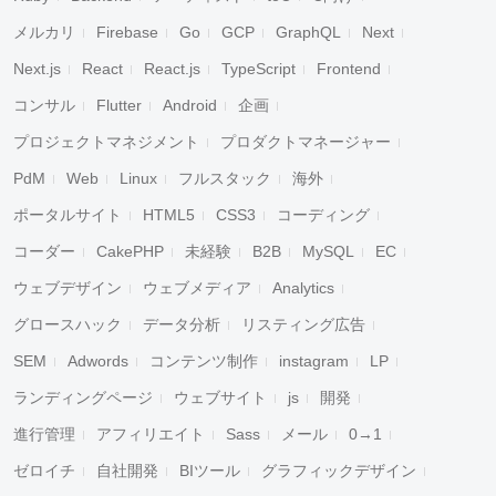
メルカリ
Firebase
Go
GCP
GraphQL
Next
Next.js
React
React.js
TypeScript
Frontend
コンサル
Flutter
Android
企画
プロジェクトマネジメント
プロダクトマネージャー
PdM
Web
Linux
フルスタック
海外
ポータルサイト
HTML5
CSS3
コーディング
コーダー
CakePHP
未経験
B2B
MySQL
EC
ウェブデザイン
ウェブメディア
Analytics
グロースハック
データ分析
リスティング広告
SEM
Adwords
コンテンツ制作
instagram
LP
ランディングページ
ウェブサイト
js
開発
進行管理
アフィリエイト
Sass
メール
0→1
ゼロイチ
自社開発
BIツール
グラフィックデザイン