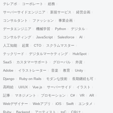
テレアポ
コーポレート
総務
サーバーサイドエンジニア
新規サービス
経営企画
コンサルタント
ファッション
事業企画
データエンジニア
機械学習
Python
デジタル
コンサルティング
JavaScript
Salesforce
AI
人工知能
起業
CTO
スクラムマスター
テックリード
デジタルマーケティング
HubSpot
SaaS
カスタマーサポート
グローバル
外資
Adobe
イラストレーター
音楽
教育
Unity
Django
Ruby on Rails
モダンな技術
長期継続も可
高時給
UI/UX
Vue.js
サーバーサイド
イラスト
記事
マネジメント
プロモーション
C#
VR
AR
Webデザイナー
Webアプリ
iOS
Swift
エンタメ
Ruby
Backend
アーティスト
toC
C向け