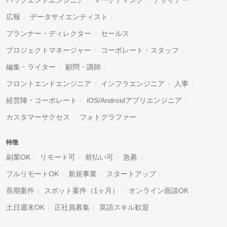
広報
データサイエンティスト
プランナー・ディレクター
セールス
プロジェクトマネージャー
コーポレート・スタッフ
編集・ライター
顧問・講師
フロントエンドエンジニア
インフラエンジニア
人事
経営陣・コーポレート
iOS/Androidアプリエンジニア
カスタマーサクセス
フォトグラファー
特徴
副業OK
リモート可
前払い可
急募
フルリモートOK
新規事業
スタートアップ
長期案件
スポット案件（1ヶ月）
オンライン面談OK
土日週末OK
正社員募集
英語スキル歓迎