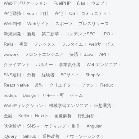
Webアプリケーション
FuelPHP
自由
ウェブ
在宅勤務
vue
自社
在宅
CS
コミュニティ
Web制作
Webサイト
スポーツ
プレスリリース
新規開発
新規
第二新卒
コンテンツSEO
LPO
Rails
複業
フレックス
フルタイム
webサービス
wework
フロントエンジニア
決済
Java
API
クライアント
パルミー
事業責任者
Webエンジニア
SNS運用
分析
経験者
ECサイト
Shopify
React Native
常駐
クリエイター
ファン
Redux
nodejs
Design
リモート可
ゲーム
Webディレクション
機械学習エンジニア
仮想通貨
金融
Kotlin
Nuxt.js
画像解析
行動解析
映像解析
SNSマーケティング
制作
Angular
jQuery
GitHub
業務改善
アウトソーシング