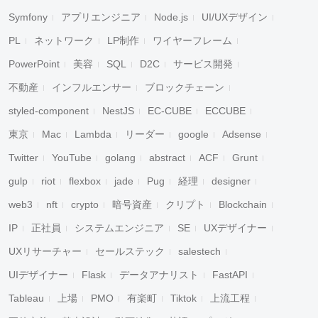
Symfony
アプリエンジニア
Node.js
UI/UXデザイン
PL
ネットワーク
LP制作
ワイヤーフレーム
PowerPoint
美容
SQL
D2C
サービス開発
不動産
インフルエンサー
ブロックチェーン
styled-component
NestJS
EC-CUBE
ECCUBE
東京
Mac
Lambda
リーダー
google
Adsense
Twitter
YouTube
golang
abstract
ACF
Grunt
gulp
riot
flexbox
jade
Pug
経理
designer
web3
nft
crypto
暗号資産
クリプト
Blockchain
IP
正社員
システムエンジニア
SE
UXデザイナー
UXリサーチャー
セールステック
salestech
UIデザイナー
Flask
データアナリスト
FastAPI
Tableau
上場
PMO
有楽町
Tiktok
上流工程