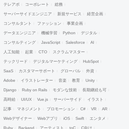
テレアポ
コーポレート
総務
サーバーサイドエンジニア
新規サービス
経営企画
コンサルタント
ファッション
事業企画
データエンジニア
機械学習
Python
デジタル
コンサルティング
JavaScript
Salesforce
AI
人工知能
起業
CTO
スクラムマスター
テックリード
デジタルマーケティング
HubSpot
SaaS
カスタマーサポート
グローバル
外資
Adobe
イラストレーター
音楽
教育
Unity
Django
Ruby on Rails
モダンな技術
長期継続も可
高時給
UI/UX
Vue.js
サーバーサイド
イラスト
記事
マネジメント
プロモーション
C#
VR
AR
Webデザイナー
Webアプリ
iOS
Swift
エンタメ
Ruby
Backend
アーティスト
toC
C向け