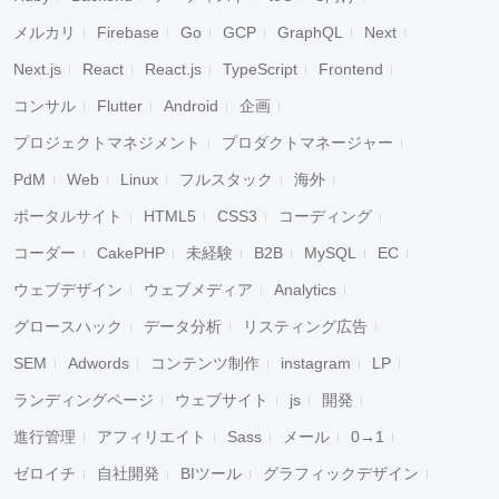
メルカリ
Firebase
Go
GCP
GraphQL
Next
Next.js
React
React.js
TypeScript
Frontend
コンサル
Flutter
Android
企画
プロジェクトマネジメント
プロダクトマネージャー
PdM
Web
Linux
フルスタック
海外
ポータルサイト
HTML5
CSS3
コーディング
コーダー
CakePHP
未経験
B2B
MySQL
EC
ウェブデザイン
ウェブメディア
Analytics
グロースハック
データ分析
リスティング広告
SEM
Adwords
コンテンツ制作
instagram
LP
ランディングページ
ウェブサイト
js
開発
進行管理
アフィリエイト
Sass
メール
0→1
ゼロイチ
自社開発
BIツール
グラフィックデザイン