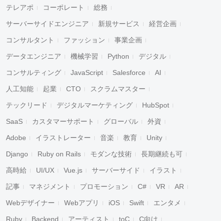
テレアポ
コーポレート
総務
サーバーサイドエンジニア
新規サービス
経営企画
コンサルタント
ファッション
事業企画
データエンジニア
機械学習
Python
デジタル
コンサルティング
JavaScript
Salesforce
AI
人工知能
起業
CTO
スクラムマスター
テックリード
デジタルマーケティング
HubSpot
SaaS
カスタマーサポート
グローバル
外資
Adobe
イラストレーター
音楽
教育
Unity
Django
Ruby on Rails
モダンな技術
長期継続も可
高時給
UI/UX
Vue.js
サーバーサイド
イラスト
記事
マネジメント
プロモーション
C#
VR
AR
Webデザイナー
Webアプリ
iOS
Swift
エンタメ
Ruby
Backend
アーティスト
toC
C向け