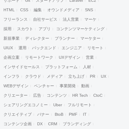
サポート
Git
スタートアップ
Laravel
EC2
HTML
CSS
編集
オウンドメディア
SNS
フリーランス
自社サービス
法人営業
マーケ
採用
スカウト
アプリ
コンテンツマーケティング
新規事業
ディレクター
プランナー
マーケター
UIUX
運用
バックエンド
エンジニア
リモート
企画立案
リモートワーク
UXデザイン
営業
インサイドセールス
プラットフォーム
人材
インフラ
クラウド
メディア
立ち上げ
PR
UX
WEBデザイン
ベンチャー
事業開発
動画
クリエーター
広告
コンテンツ
HR Tech
CtoC
シェアリングエコノミー
Uber
フルリモート
クリエイティブ
バナー
BtoB
PMF
IT
コンテンツ企画
DX
CRM
ブランディング