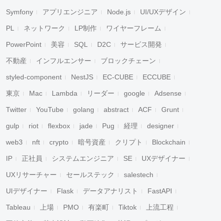
Symfony
アプリエンジニア
Node.js
UI/UXデザイン
PL
ネットワーク
LP制作
ワイヤーフレーム
PowerPoint
美容
SQL
D2C
サービス開発
不動産
インフルエンサー
ブロックチェーン
styled-component
NestJS
EC-CUBE
ECCUBE
東京
Mac
Lambda
リーダー
google
Adsense
Twitter
YouTube
golang
abstract
ACF
Grunt
gulp
riot
flexbox
jade
Pug
経理
designer
web3
nft
crypto
暗号資産
クリプト
Blockchain
IP
正社員
システムエンジニア
SE
UXデザイナー
UXリサーチャー
セールステック
salestech
UIデザイナー
Flask
データアナリスト
FastAPI
Tableau
上場
PMO
有楽町
Tiktok
上流工程