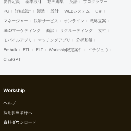
要件定義
基本設計
動画編集
英語
プログラマー
PG
詳細設計
製造
設計
WEBシステム
C＃
マネージャー
決済サービス
オンライン
戦略立案
SEOマーケティング
商談
リクルーティング
女性
モバイルアプリ
マッチングアプリ
分析基盤
Embulk
ETL
ELT
Workship限定案件
イチジュウ
ChatGPT
Workship
ヘルプ
採用担当者様へ
資料ダウンロード