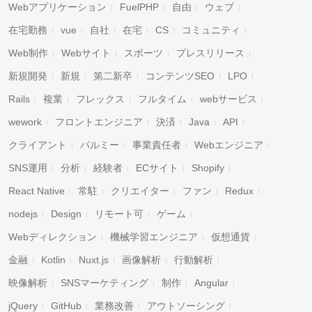
Webアプリケーション
FuelPHP
自由
ウェブ
在宅勤務
vue
自社
在宅
CS
コミュニティ
Web制作
Webサイト
スポーツ
プレスリリース
新規開発
新規
第二新卒
コンテンツSEO
LPO
Rails
複業
フレックス
フルタイム
webサービス
wework
フロントエンジニア
決済
Java
API
クライアント
パルミー
事業責任者
Webエンジニア
SNS運用
分析
経験者
ECサイト
Shopify
React Native
常駐
クリエイター
ファン
Redux
nodejs
Design
リモート可
ゲーム
Webディレクション
機械学習エンジニア
仮想通貨
金融
Kotlin
Nuxt.js
画像解析
行動解析
映像解析
SNSマーケティング
制作
Angular
jQuery
GitHub
業務改善
アウトソーシング