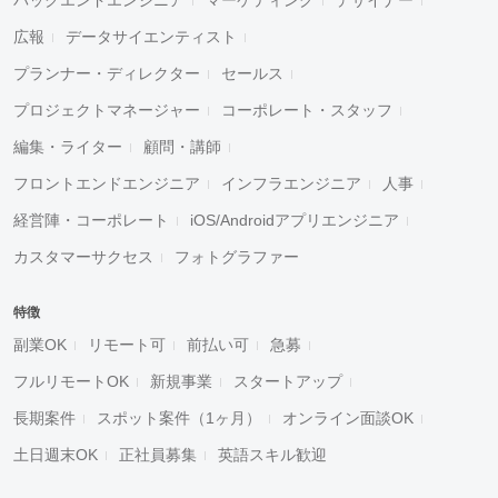
広報
データサイエンティスト
プランナー・ディレクター
セールス
プロジェクトマネージャー
コーポレート・スタッフ
編集・ライター
顧問・講師
フロントエンドエンジニア
インフラエンジニア
人事
経営陣・コーポレート
iOS/Androidアプリエンジニア
カスタマーサクセス
フォトグラファー
特徴
副業OK
リモート可
前払い可
急募
フルリモートOK
新規事業
スタートアップ
長期案件
スポット案件（1ヶ月）
オンライン面談OK
土日週末OK
正社員募集
英語スキル歓迎