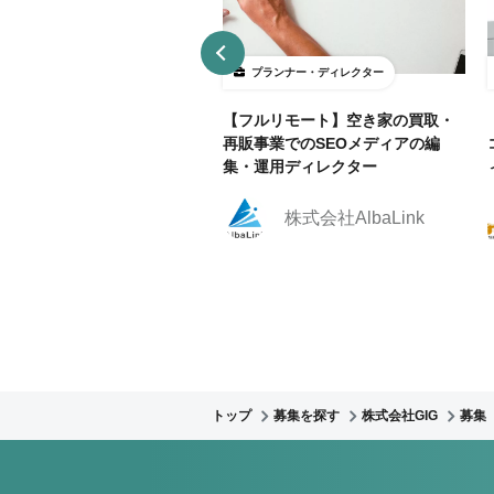
ランナー・ディレクター
プランナー・ディレクター
部リモ相談可】官公庁Webサ
【フルリモート】空き家の買取・
運用におけるWebディレクタ
再販事業でのSEOメディアの編
集！
集・運用ディレクター
株式会社クリーク・ア
株式会社AlbaLink
ンド・リバー社
トップ
募集を探す
株式会社GIG
募集