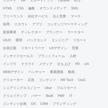
サポート
Git
スタートアップ
Laravel
EC2
HTML
CSS
編集
オウンドメディア
SNS
フリーランス
自社サービス
法人営業
マーケ
採用
スカウト
アプリ
コンテンツマーケティング
新規事業
ディレクター
プランナー
マーケター
UIUX
運用
バックエンド
エンジニア
リモート
企画立案
リモートワーク
UXデザイン
営業
インサイドセールス
プラットフォーム
人材
インフラ
クラウド
メディア
立ち上げ
PR
UX
WEBデザイン
ベンチャー
事業開発
動画
クリエーター
広告
コンテンツ
HR Tech
CtoC
シェアリングエコノミー
Uber
フルリモート
クリエイティブ
バナー
BtoB
PMF
IT
コンテンツ企画
DX
CRM
ブランディング