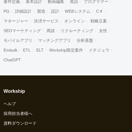
要件定義
基本設計
動画編集
英語
プログラマー
PG
詳細設計
製造
設計
WEBシステム
C＃
マネージャー
決済サービス
オンライン
戦略立案
SEOマーケティング
商談
リクルーティング
女性
モバイルアプリ
マッチングアプリ
分析基盤
Embulk
ETL
ELT
Workship限定案件
イチジュウ
ChatGPT
Workship
ヘルプ
採用担当者様へ
資料ダウンロード