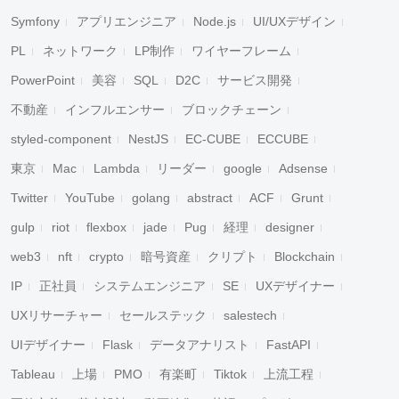
Symfony
アプリエンジニア
Node.js
UI/UXデザイン
PL
ネットワーク
LP制作
ワイヤーフレーム
PowerPoint
美容
SQL
D2C
サービス開発
不動産
インフルエンサー
ブロックチェーン
styled-component
NestJS
EC-CUBE
ECCUBE
東京
Mac
Lambda
リーダー
google
Adsense
Twitter
YouTube
golang
abstract
ACF
Grunt
gulp
riot
flexbox
jade
Pug
経理
designer
web3
nft
crypto
暗号資産
クリプト
Blockchain
IP
正社員
システムエンジニア
SE
UXデザイナー
UXリサーチャー
セールステック
salestech
UIデザイナー
Flask
データアナリスト
FastAPI
Tableau
上場
PMO
有楽町
Tiktok
上流工程