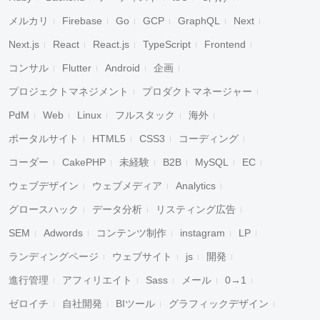
メルカリ
Firebase
Go
GCP
GraphQL
Next
Next.js
React
React.js
TypeScript
Frontend
コンサル
Flutter
Android
企画
プロジェクトマネジメント
プロダクトマネージャー
PdM
Web
Linux
フルスタック
海外
ポータルサイト
HTML5
CSS3
コーディング
コーダー
CakePHP
未経験
B2B
MySQL
EC
ウェブデザイン
ウェブメディア
Analytics
グロースハック
データ分析
リスティング広告
SEM
Adwords
コンテンツ制作
instagram
LP
ランディングページ
ウェブサイト
js
開発
進行管理
アフィリエイト
Sass
メール
0→1
ゼロイチ
自社開発
BIツール
グラフィックデザイン