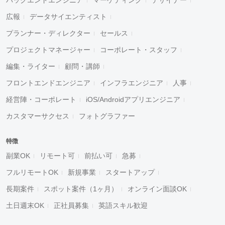
広報
データサイエンティスト
プランナー・ディレクター
セールス
プロジェクトマネージャー
コーポレート・スタッフ
編集・ライター
顧問・講師
フロントエンドエンジニア
インフラエンジニア
人事
経営陣・コーポレート
iOS/Androidアプリエンジニア
カスタマーサクセス
フォトグラファー
特徴
副業OK
リモート可
前払い可
急募
フルリモートOK
新規事業
スタートアップ
長期案件
スポット案件（1ヶ月）
オンライン面談OK
土日週末OK
正社員募集
英語スキル歓迎