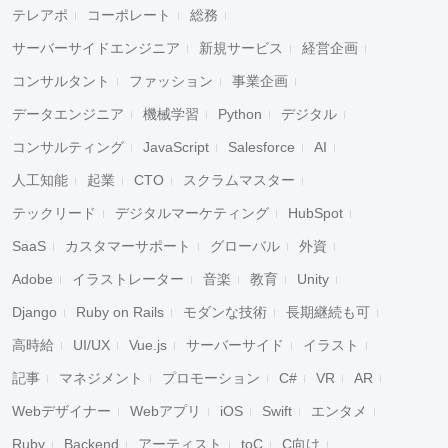
テレアポ
コーポレート
総務
サーバーサイドエンジニア
新規サービス
経営企画
コンサルタント
ファッション
事業企画
データエンジニア
機械学習
Python
デジタル
コンサルティング
JavaScript
Salesforce
AI
人工知能
起業
CTO
スクラムマスター
テックリード
デジタルマーケティング
HubSpot
SaaS
カスタマーサポート
グローバル
外資
Adobe
イラストレーター
音楽
教育
Unity
Django
Ruby on Rails
モダンな技術
長期継続も可
高時給
UI/UX
Vue.js
サーバーサイド
イラスト
記事
マネジメント
プロモーション
C#
VR
AR
Webデザイナー
Webアプリ
iOS
Swift
エンタメ
Ruby
Backend
アーティスト
toC
C向け