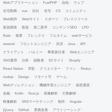
Webアプリケーション
FuelPHP
自由
ウェブ
在宅勤務
vue
自社
在宅
CS
コミュニティ
Web制作
Webサイト
スポーツ
プレスリリース
新規開発
新規
第二新卒
コンテンツSEO
LPO
Rails
複業
フレックス
フルタイム
webサービス
wework
フロントエンジニア
決済
Java
API
クライアント
パルミー
事業責任者
Webエンジニア
SNS運用
分析
経験者
ECサイト
Shopify
React Native
常駐
クリエイター
ファン
Redux
nodejs
Design
リモート可
ゲーム
Webディレクション
機械学習エンジニア
仮想通貨
金融
Kotlin
Nuxt.js
画像解析
行動解析
映像解析
SNSマーケティング
制作
Angular
jQuery
GitHub
業務改善
アウトソーシング