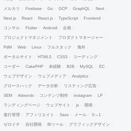
メルカリ
Firebase
Go
GCP
GraphQL
Next
Next.js
React
React.js
TypeScript
Frontend
コンサル
Flutter
Android
企画
プロジェクトマネジメント
プロダクトマネージャー
PdM
Web
Linux
フルスタック
海外
ポータルサイト
HTML5
CSS3
コーディング
コーダー
CakePHP
未経験
B2B
MySQL
EC
ウェブデザイン
ウェブメディア
Analytics
グロースハック
データ分析
リスティング広告
SEM
Adwords
コンテンツ制作
instagram
LP
ランディングページ
ウェブサイト
js
開発
進行管理
アフィリエイト
Sass
メール
0→1
ゼロイチ
自社開発
BIツール
グラフィックデザイン