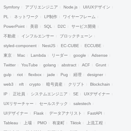
Symfony
アプリエンジニア
Node.js
UI/UXデザイン
PL
ネットワーク
LP制作
ワイヤーフレーム
PowerPoint
美容
SQL
D2C
サービス開発
不動産
インフルエンサー
ブロックチェーン
styled-component
NestJS
EC-CUBE
ECCUBE
東京
Mac
Lambda
リーダー
google
Adsense
Twitter
YouTube
golang
abstract
ACF
Grunt
gulp
riot
flexbox
jade
Pug
経理
designer
web3
nft
crypto
暗号資産
クリプト
Blockchain
IP
正社員
システムエンジニア
SE
UXデザイナー
UXリサーチャー
セールステック
salestech
UIデザイナー
Flask
データアナリスト
FastAPI
Tableau
上場
PMO
有楽町
Tiktok
上流工程