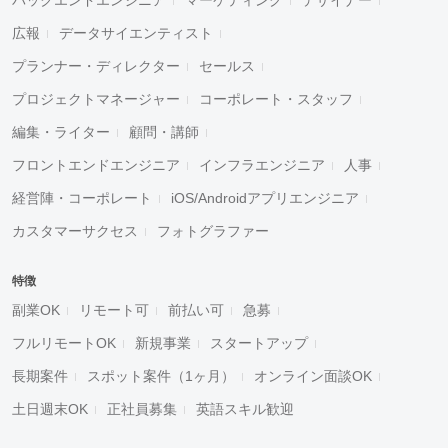
広報
データサイエンティスト
プランナー・ディレクター
セールス
プロジェクトマネージャー
コーポレート・スタッフ
編集・ライター
顧問・講師
フロントエンドエンジニア
インフラエンジニア
人事
経営陣・コーポレート
iOS/Androidアプリエンジニア
カスタマーサクセス
フォトグラファー
特徴
副業OK
リモート可
前払い可
急募
フルリモートOK
新規事業
スタートアップ
長期案件
スポット案件（1ヶ月）
オンライン面談OK
土日週末OK
正社員募集
英語スキル歓迎