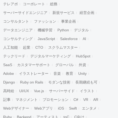
テレアポ
コーポレート
総務
サーバーサイドエンジニア
新規サービス
経営企画
コンサルタント
ファッション
事業企画
データエンジニア
機械学習
Python
デジタル
コンサルティング
JavaScript
Salesforce
AI
人工知能
起業
CTO
スクラムマスター
テックリード
デジタルマーケティング
HubSpot
SaaS
カスタマーサポート
グローバル
外資
Adobe
イラストレーター
音楽
教育
Unity
Django
Ruby on Rails
モダンな技術
長期継続も可
高時給
UI/UX
Vue.js
サーバーサイド
イラスト
記事
マネジメント
プロモーション
C#
VR
AR
Webデザイナー
Webアプリ
iOS
Swift
エンタメ
Ruby
Backend
アーティスト
toC
C向け