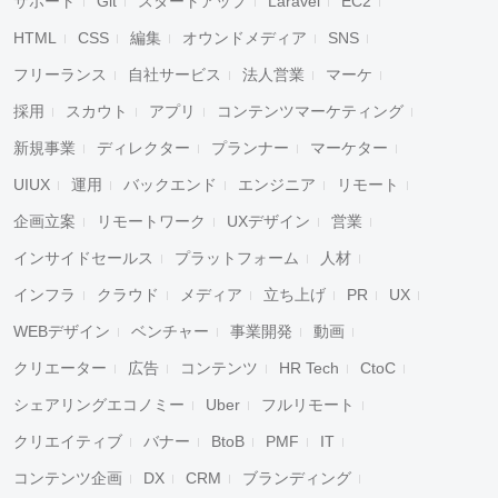
サポート
Git
スタートアップ
Laravel
EC2
HTML
CSS
編集
オウンドメディア
SNS
フリーランス
自社サービス
法人営業
マーケ
採用
スカウト
アプリ
コンテンツマーケティング
新規事業
ディレクター
プランナー
マーケター
UIUX
運用
バックエンド
エンジニア
リモート
企画立案
リモートワーク
UXデザイン
営業
インサイドセールス
プラットフォーム
人材
インフラ
クラウド
メディア
立ち上げ
PR
UX
WEBデザイン
ベンチャー
事業開発
動画
クリエーター
広告
コンテンツ
HR Tech
CtoC
シェアリングエコノミー
Uber
フルリモート
クリエイティブ
バナー
BtoB
PMF
IT
コンテンツ企画
DX
CRM
ブランディング