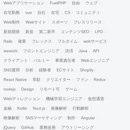
Webアプリケーション
FuelPHP
自由
ウェブ
在宅勤務
vue
自社
在宅
CS
コミュニティ
Web制作
Webサイト
スポーツ
プレスリリース
新規開発
新規
第二新卒
コンテンツSEO
LPO
Rails
複業
フレックス
フルタイム
webサービス
wework
フロントエンジニア
決済
Java
API
クライアント
パルミー
事業責任者
Webエンジニア
SNS運用
分析
経験者
ECサイト
Shopify
React Native
常駐
クリエイター
ファン
Redux
nodejs
Design
リモート可
ゲーム
Webディレクション
機械学習エンジニア
仮想通貨
金融
Kotlin
Nuxt.js
画像解析
行動解析
映像解析
SNSマーケティング
制作
Angular
jQuery
GitHub
業務改善
アウトソーシング