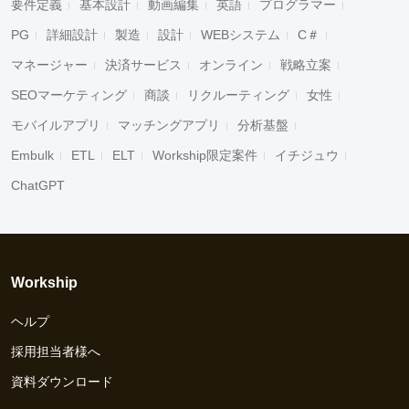
要件定義
基本設計
動画編集
英語
プログラマー
PG
詳細設計
製造
設計
WEBシステム
C＃
マネージャー
決済サービス
オンライン
戦略立案
SEOマーケティング
商談
リクルーティング
女性
モバイルアプリ
マッチングアプリ
分析基盤
Embulk
ETL
ELT
Workship限定案件
イチジュウ
ChatGPT
Workship
ヘルプ
採用担当者様へ
資料ダウンロード