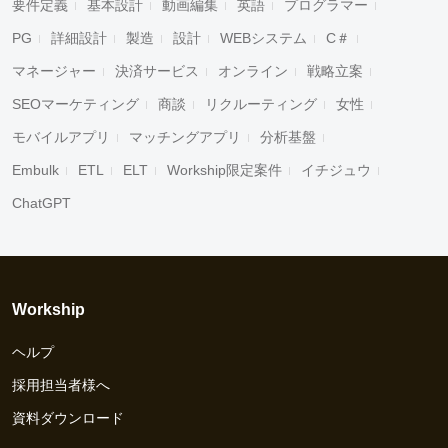
要件定義
基本設計
動画編集
英語
プログラマー
PG
詳細設計
製造
設計
WEBシステム
C＃
マネージャー
決済サービス
オンライン
戦略立案
SEOマーケティング
商談
リクルーティング
女性
モバイルアプリ
マッチングアプリ
分析基盤
Embulk
ETL
ELT
Workship限定案件
イチジュウ
ChatGPT
Workship
ヘルプ
採用担当者様へ
資料ダウンロード