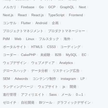
メルカリ
Firebase
Go
GCP
GraphQL
Next
Next.js
React
React.js
TypeScript
Frontend
コンサル
Flutter
Android
企画
プロジェクトマネジメント
プロダクトマネージャー
PdM
Web
Linux
フルスタック
海外
ポータルサイト
HTML5
CSS3
コーディング
コーダー
CakePHP
未経験
B2B
MySQL
EC
ウェブデザイン
ウェブメディア
Analytics
グロースハック
データ分析
リスティング広告
SEM
Adwords
コンテンツ制作
instagram
LP
ランディングページ
ウェブサイト
js
開発
進行管理
アフィリエイト
Sass
メール
0→1
ゼロイチ
自社開発
BIツール
グラフィックデザイン