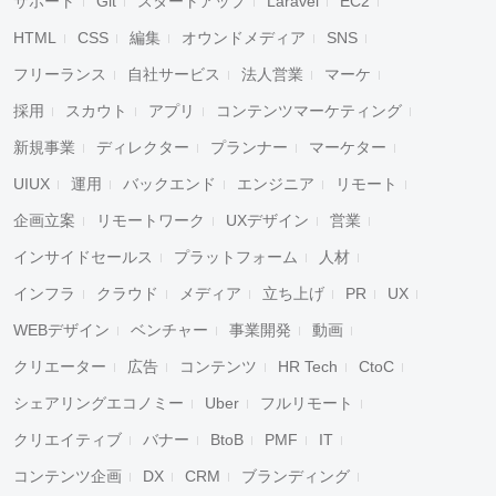
サポート
Git
スタートアップ
Laravel
EC2
HTML
CSS
編集
オウンドメディア
SNS
フリーランス
自社サービス
法人営業
マーケ
採用
スカウト
アプリ
コンテンツマーケティング
新規事業
ディレクター
プランナー
マーケター
UIUX
運用
バックエンド
エンジニア
リモート
企画立案
リモートワーク
UXデザイン
営業
インサイドセールス
プラットフォーム
人材
インフラ
クラウド
メディア
立ち上げ
PR
UX
WEBデザイン
ベンチャー
事業開発
動画
クリエーター
広告
コンテンツ
HR Tech
CtoC
シェアリングエコノミー
Uber
フルリモート
クリエイティブ
バナー
BtoB
PMF
IT
コンテンツ企画
DX
CRM
ブランディング