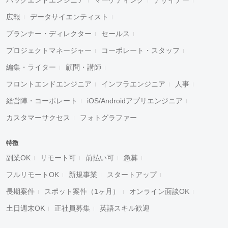
広報
データサイエンティスト
プランナー・ディレクター
セールス
プロジェクトマネージャー
コーポレート・スタッフ
編集・ライター
顧問・講師
フロントエンドエンジニア
インフラエンジニア
人事
経営陣・コーポレート
iOS/Androidアプリエンジニア
カスタマーサクセス
フォトグラファー
特徴
副業OK
リモート可
前払い可
急募
フルリモートOK
新規事業
スタートアップ
長期案件
スポット案件（1ヶ月）
オンライン面談OK
土日週末OK
正社員募集
英語スキル歓迎