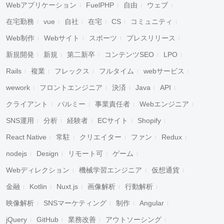
Webアプリケーション
FuelPHP
自由
ウェブ
在宅勤務
vue
自社
在宅
CS
コミュニティ
Web制作
Webサイト
スポーツ
プレスリリース
新規開発
新規
第二新卒
コンテンツSEO
LPO
Rails
複業
フレックス
フルタイム
webサービス
wework
フロントエンジニア
決済
Java
API
クライアント
パルミー
事業責任者
Webエンジニア
SNS運用
分析
経験者
ECサイト
Shopify
React Native
常駐
クリエイター
ファン
Redux
nodejs
Design
リモート可
ゲーム
Webディレクション
機械学習エンジニア
仮想通貨
金融
Kotlin
Nuxt.js
画像解析
行動解析
映像解析
SNSマーケティング
制作
Angular
jQuery
GitHub
業務改善
アウトソーシング