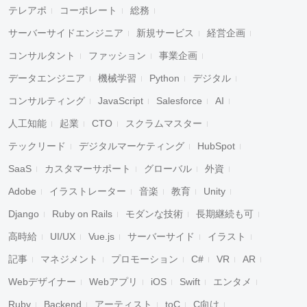
テレアポ
コーポレート
総務
サーバーサイドエンジニア
新規サービス
経営企画
コンサルタント
ファッション
事業企画
データエンジニア
機械学習
Python
デジタル
コンサルティング
JavaScript
Salesforce
AI
人工知能
起業
CTO
スクラムマスター
テックリード
デジタルマーケティング
HubSpot
SaaS
カスタマーサポート
グローバル
外資
Adobe
イラストレーター
音楽
教育
Unity
Django
Ruby on Rails
モダンな技術
長期継続も可
高時給
UI/UX
Vue.js
サーバーサイド
イラスト
記事
マネジメント
プロモーション
C#
VR
AR
Webデザイナー
Webアプリ
iOS
Swift
エンタメ
Ruby
Backend
アーティスト
toC
C向け