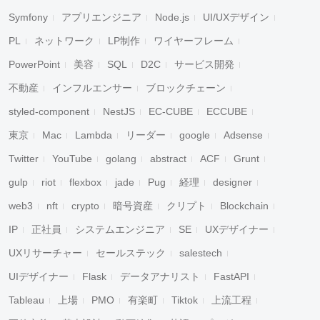
Symfony
アプリエンジニア
Node.js
UI/UXデザイン
PL
ネットワーク
LP制作
ワイヤーフレーム
PowerPoint
美容
SQL
D2C
サービス開発
不動産
インフルエンサー
ブロックチェーン
styled-component
NestJS
EC-CUBE
ECCUBE
東京
Mac
Lambda
リーダー
google
Adsense
Twitter
YouTube
golang
abstract
ACF
Grunt
gulp
riot
flexbox
jade
Pug
経理
designer
web3
nft
crypto
暗号資産
クリプト
Blockchain
IP
正社員
システムエンジニア
SE
UXデザイナー
UXリサーチャー
セールステック
salestech
UIデザイナー
Flask
データアナリスト
FastAPI
Tableau
上場
PMO
有楽町
Tiktok
上流工程