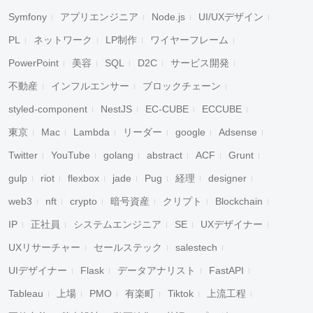
Symfony
アプリエンジニア
Node.js
UI/UXデザイン
PL
ネットワーク
LP制作
ワイヤーフレーム
PowerPoint
美容
SQL
D2C
サービス開発
不動産
インフルエンサー
ブロックチェーン
styled-component
NestJS
EC-CUBE
ECCUBE
東京
Mac
Lambda
リーダー
google
Adsense
Twitter
YouTube
golang
abstract
ACF
Grunt
gulp
riot
flexbox
jade
Pug
経理
designer
web3
nft
crypto
暗号資産
クリプト
Blockchain
IP
正社員
システムエンジニア
SE
UXデザイナー
UXリサーチャー
セールステック
salestech
UIデザイナー
Flask
データアナリスト
FastAPI
Tableau
上場
PMO
有楽町
Tiktok
上流工程