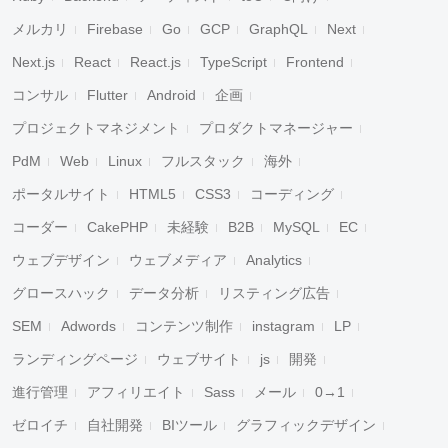
メルカリ
Firebase
Go
GCP
GraphQL
Next
Next.js
React
React.js
TypeScript
Frontend
コンサル
Flutter
Android
企画
プロジェクトマネジメント
プロダクトマネージャー
PdM
Web
Linux
フルスタック
海外
ポータルサイト
HTML5
CSS3
コーディング
コーダー
CakePHP
未経験
B2B
MySQL
EC
ウェブデザイン
ウェブメディア
Analytics
グロースハック
データ分析
リスティング広告
SEM
Adwords
コンテンツ制作
instagram
LP
ランディングページ
ウェブサイト
js
開発
進行管理
アフィリエイト
Sass
メール
0→1
ゼロイチ
自社開発
BIツール
グラフィックデザイン