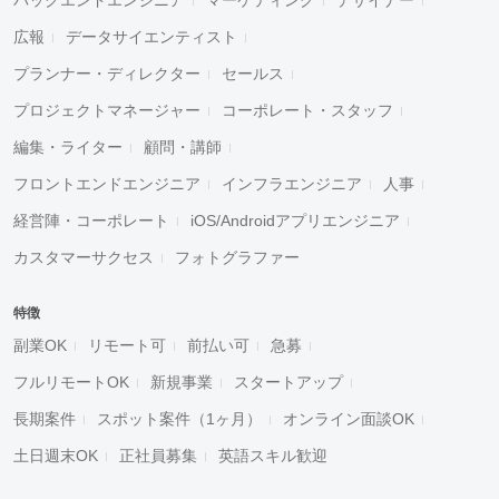
広報
データサイエンティスト
プランナー・ディレクター
セールス
プロジェクトマネージャー
コーポレート・スタッフ
編集・ライター
顧問・講師
フロントエンドエンジニア
インフラエンジニア
人事
経営陣・コーポレート
iOS/Androidアプリエンジニア
カスタマーサクセス
フォトグラファー
特徴
副業OK
リモート可
前払い可
急募
フルリモートOK
新規事業
スタートアップ
長期案件
スポット案件（1ヶ月）
オンライン面談OK
土日週末OK
正社員募集
英語スキル歓迎