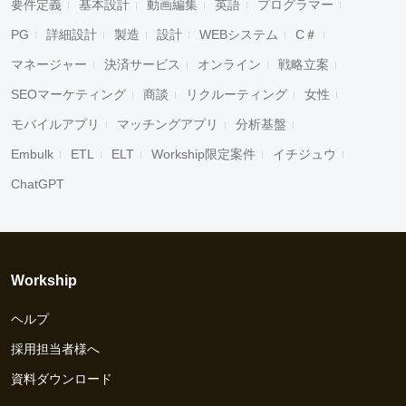
要件定義
基本設計
動画編集
英語
プログラマー
PG
詳細設計
製造
設計
WEBシステム
C＃
マネージャー
決済サービス
オンライン
戦略立案
SEOマーケティング
商談
リクルーティング
女性
モバイルアプリ
マッチングアプリ
分析基盤
Embulk
ETL
ELT
Workship限定案件
イチジュウ
ChatGPT
Workship
ヘルプ
採用担当者様へ
資料ダウンロード