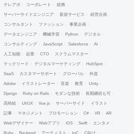
テレアポ
コーポレート
総務
サーバーサイドエンジニア
新規サービス
経営企画
コンサルタント
ファッション
事業企画
データエンジニア
機械学習
Python
デジタル
コンサルティング
JavaScript
Salesforce
AI
人工知能
起業
CTO
スクラムマスター
テックリード
デジタルマーケティング
HubSpot
SaaS
カスタマーサポート
グローバル
外資
Adobe
イラストレーター
音楽
教育
Unity
Django
Ruby on Rails
モダンな技術
長期継続も可
高時給
UI/UX
Vue.js
サーバーサイド
イラスト
記事
マネジメント
プロモーション
C#
VR
AR
Webデザイナー
Webアプリ
iOS
Swift
エンタメ
Ruby
Backend
アーティスト
toC
C向け