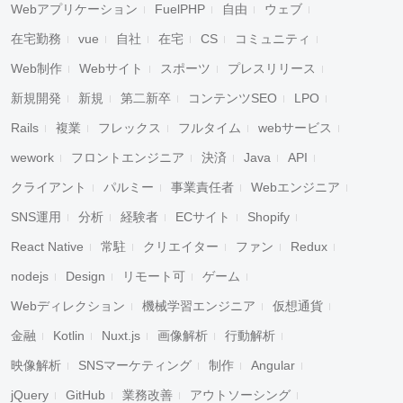
Webアプリケーション
FuelPHP
自由
ウェブ
在宅勤務
vue
自社
在宅
CS
コミュニティ
Web制作
Webサイト
スポーツ
プレスリリース
新規開発
新規
第二新卒
コンテンツSEO
LPO
Rails
複業
フレックス
フルタイム
webサービス
wework
フロントエンジニア
決済
Java
API
クライアント
パルミー
事業責任者
Webエンジニア
SNS運用
分析
経験者
ECサイト
Shopify
React Native
常駐
クリエイター
ファン
Redux
nodejs
Design
リモート可
ゲーム
Webディレクション
機械学習エンジニア
仮想通貨
金融
Kotlin
Nuxt.js
画像解析
行動解析
映像解析
SNSマーケティング
制作
Angular
jQuery
GitHub
業務改善
アウトソーシング