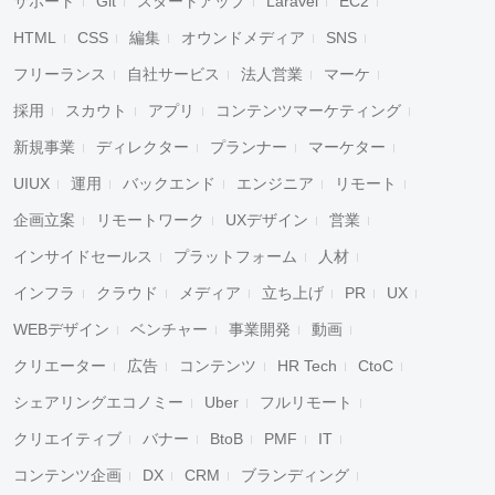
サポート
Git
スタートアップ
Laravel
EC2
HTML
CSS
編集
オウンドメディア
SNS
フリーランス
自社サービス
法人営業
マーケ
採用
スカウト
アプリ
コンテンツマーケティング
新規事業
ディレクター
プランナー
マーケター
UIUX
運用
バックエンド
エンジニア
リモート
企画立案
リモートワーク
UXデザイン
営業
インサイドセールス
プラットフォーム
人材
インフラ
クラウド
メディア
立ち上げ
PR
UX
WEBデザイン
ベンチャー
事業開発
動画
クリエーター
広告
コンテンツ
HR Tech
CtoC
シェアリングエコノミー
Uber
フルリモート
クリエイティブ
バナー
BtoB
PMF
IT
コンテンツ企画
DX
CRM
ブランディング