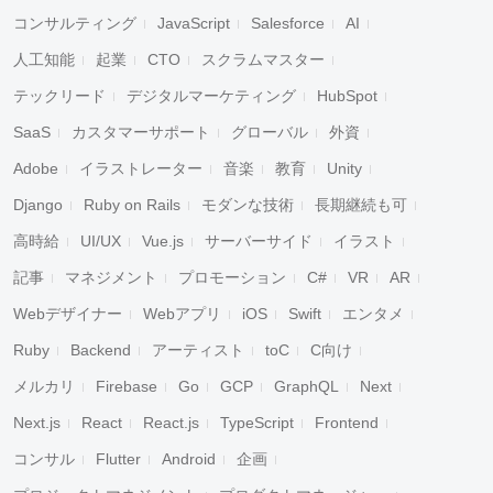
コンサルティング
JavaScript
Salesforce
AI
人工知能
起業
CTO
スクラムマスター
テックリード
デジタルマーケティング
HubSpot
SaaS
カスタマーサポート
グローバル
外資
Adobe
イラストレーター
音楽
教育
Unity
Django
Ruby on Rails
モダンな技術
長期継続も可
高時給
UI/UX
Vue.js
サーバーサイド
イラスト
記事
マネジメント
プロモーション
C#
VR
AR
Webデザイナー
Webアプリ
iOS
Swift
エンタメ
Ruby
Backend
アーティスト
toC
C向け
メルカリ
Firebase
Go
GCP
GraphQL
Next
Next.js
React
React.js
TypeScript
Frontend
コンサル
Flutter
Android
企画