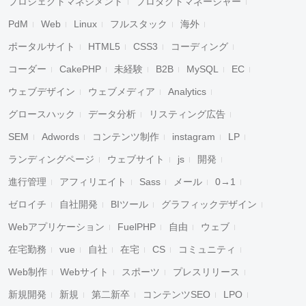
プロジェクトマネジメント
プロダクトマネージャー
PdM
Web
Linux
フルスタック
海外
ポータルサイト
HTML5
CSS3
コーディング
コーダー
CakePHP
未経験
B2B
MySQL
EC
ウェブデザイン
ウェブメディア
Analytics
グロースハック
データ分析
リスティング広告
SEM
Adwords
コンテンツ制作
instagram
LP
ランディングページ
ウェブサイト
js
開発
進行管理
アフィリエイト
Sass
メール
0→1
ゼロイチ
自社開発
BIツール
グラフィックデザイン
Webアプリケーション
FuelPHP
自由
ウェブ
在宅勤務
vue
自社
在宅
CS
コミュニティ
Web制作
Webサイト
スポーツ
プレスリリース
新規開発
新規
第二新卒
コンテンツSEO
LPO