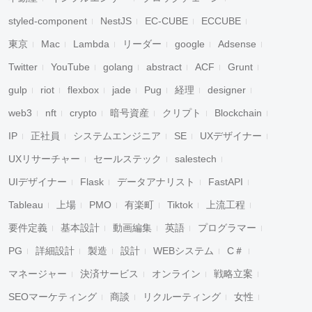
styled-component
NestJS
EC-CUBE
ECCUBE
東京
Mac
Lambda
リーダー
google
Adsense
Twitter
YouTube
golang
abstract
ACF
Grunt
gulp
riot
flexbox
jade
Pug
経理
designer
web3
nft
crypto
暗号資産
クリプト
Blockchain
IP
正社員
システムエンジニア
SE
UXデザイナー
UXリサーチャー
セールステック
salestech
UIデザイナー
Flask
データアナリスト
FastAPI
Tableau
上場
PMO
有楽町
Tiktok
上流工程
要件定義
基本設計
動画編集
英語
プログラマー
PG
詳細設計
製造
設計
WEBシステム
C＃
マネージャー
決済サービス
オンライン
戦略立案
SEOマーケティング
商談
リクルーティング
女性