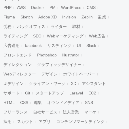
PHP
AWS
Docker
PM
WordPress
CMS
Figma
Sketch
Adobe XD
Invision
Zeplin
副業
労務
バックオフィス
ライター
取材
ライティング
SEO
Webマーケティング
Web広告
広告運用
facebook
リスティング
UI
Slack
フロントエンド
Photoshop
Illustrator
ディレクション
グラフィックデザイナー
Webディレクター
デザイン
ホワイトペーパー
UIデザイン
クライアントワーク
XD
アシスタント
サポート
Git
スタートアップ
Laravel
EC2
HTML
CSS
編集
オウンドメディア
SNS
フリーランス
自社サービス
法人営業
マーケ
採用
スカウト
アプリ
コンテンツマーケティング