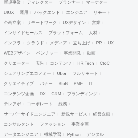
新規事業
ディレクター
プランナー
マーケター
UIUX
運用
バックエンド
エンジニア
リモート
企画立案
リモートワーク
UXデザイン
営業
インサイドセールス
プラットフォーム
人材
インフラ
クラウド
メディア
立ち上げ
PR
UX
WEBデザイン
ベンチャー
事業開発
動画
クリエーター
広告
コンテンツ
HR Tech
CtoC
シェアリングエコノミー
Uber
フルリモート
クリエイティブ
バナー
BtoB
PMF
IT
コンテンツ企画
DX
CRM
ブランディング
テレアポ
コーポレート
総務
サーバーサイドエンジニア
新規サービス
経営企画
コンサルタント
ファッション
事業企画
データエンジニア
機械学習
Python
デジタル