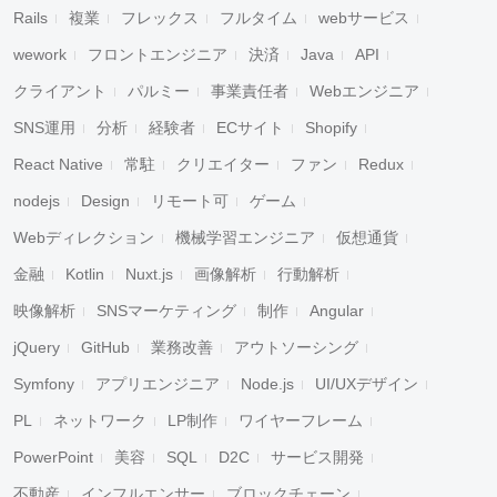
Rails
複業
フレックス
フルタイム
webサービス
wework
フロントエンジニア
決済
Java
API
クライアント
パルミー
事業責任者
Webエンジニア
SNS運用
分析
経験者
ECサイト
Shopify
React Native
常駐
クリエイター
ファン
Redux
nodejs
Design
リモート可
ゲーム
Webディレクション
機械学習エンジニア
仮想通貨
金融
Kotlin
Nuxt.js
画像解析
行動解析
映像解析
SNSマーケティング
制作
Angular
jQuery
GitHub
業務改善
アウトソーシング
Symfony
アプリエンジニア
Node.js
UI/UXデザイン
PL
ネットワーク
LP制作
ワイヤーフレーム
PowerPoint
美容
SQL
D2C
サービス開発
不動産
インフルエンサー
ブロックチェーン