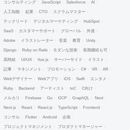
コンサルティング
JavaScript
Salesforce
AI
人工知能
起業
CTO
スクラムマスター
テックリード
デジタルマーケティング
HubSpot
SaaS
カスタマーサポート
グローバル
外資
Adobe
イラストレーター
音楽
教育
Unity
Django
Ruby on Rails
モダンな技術
長期継続も可
高時給
UI/UX
Vue.js
サーバーサイド
イラスト
記事
マネジメント
プロモーション
C#
VR
AR
Webデザイナー
Webアプリ
iOS
Swift
エンタメ
Ruby
Backend
アーティスト
toC
C向け
メルカリ
Firebase
Go
GCP
GraphQL
Next
Next.js
React
React.js
TypeScript
Frontend
コンサル
Flutter
Android
企画
プロジェクトマネジメント
プロダクトマネージャー