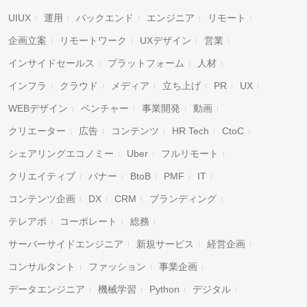
UIUX
運用
バックエンド
エンジニア
リモート
企画立案
リモートワーク
UXデザイン
営業
インサイドセールス
プラットフォーム
人材
インフラ
クラウド
メディア
立ち上げ
PR
UX
WEBデザイン
ベンチャー
事業開発
動画
クリエーター
広告
コンテンツ
HR Tech
CtoC
シェアリングエコノミー
Uber
フルリモート
クリエイティブ
バナー
BtoB
PMF
IT
コンテンツ企画
DX
CRM
ブランディング
テレアポ
コーポレート
総務
サーバーサイドエンジニア
新規サービス
経営企画
コンサルタント
ファッション
事業企画
データエンジニア
機械学習
Python
デジタル