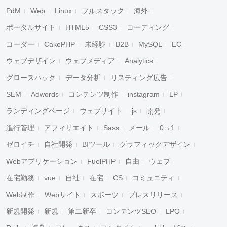
PdM
Web
Linux
フルスタック
海外
ポータルサイト
HTML5
CSS3
コーディング
コーダー
CakePHP
未経験
B2B
MySQL
EC
ウェブデザイン
ウェブメディア
Analytics
グロースハック
データ分析
リスティング広告
SEM
Adwords
コンテンツ制作
instagram
LP
ランディングページ
ウェブサイト
js
開発
進行管理
アフィリエイト
Sass
メール
0→1
ゼロイチ
自社開発
BIツール
グラフィックデザイン
Webアプリケーション
FuelPHP
自由
ウェブ
在宅勤務
vue
自社
在宅
CS
コミュニティ
Web制作
Webサイト
スポーツ
プレスリリース
新規開発
新規
第二新卒
コンテンツSEO
LPO