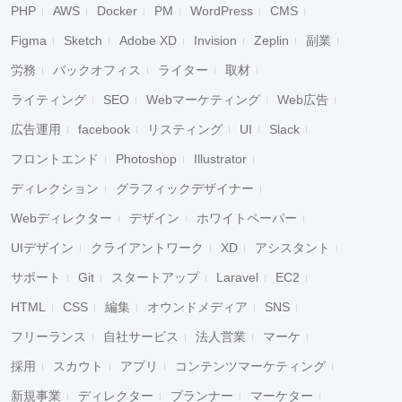
PHP
AWS
Docker
PM
WordPress
CMS
Figma
Sketch
Adobe XD
Invision
Zeplin
副業
労務
バックオフィス
ライター
取材
ライティング
SEO
Webマーケティング
Web広告
広告運用
facebook
リスティング
UI
Slack
フロントエンド
Photoshop
Illustrator
ディレクション
グラフィックデザイナー
Webディレクター
デザイン
ホワイトペーパー
UIデザイン
クライアントワーク
XD
アシスタント
サポート
Git
スタートアップ
Laravel
EC2
HTML
CSS
編集
オウンドメディア
SNS
フリーランス
自社サービス
法人営業
マーケ
採用
スカウト
アプリ
コンテンツマーケティング
新規事業
ディレクター
プランナー
マーケター