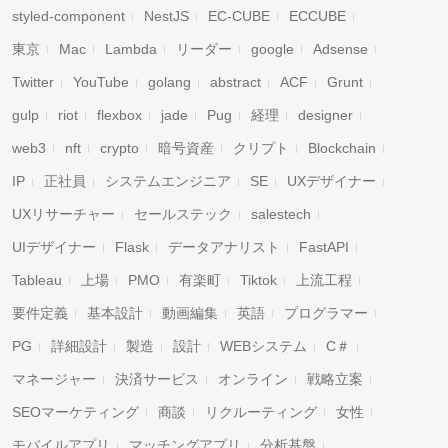
styled-component
NestJS
EC-CUBE
ECCUBE
東京
Mac
Lambda
リーダー
google
Adsense
Twitter
YouTube
golang
abstract
ACF
Grunt
gulp
riot
flexbox
jade
Pug
経理
designer
web3
nft
crypto
暗号資産
クリプト
Blockchain
IP
正社員
システムエンジニア
SE
UXデザイナー
UXリサーチャー
セールステック
salestech
UIデザイナー
Flask
データアナリスト
FastAPI
Tableau
上場
PMO
有楽町
Tiktok
上流工程
要件定義
基本設計
動画編集
英語
プログラマー
PG
詳細設計
製造
設計
WEBシステム
C＃
マネージャー
決済サービス
オンライン
戦略立案
SEOマーケティング
商談
リクルーティング
女性
モバイルアプリ
マッチングアプリ
分析基盤