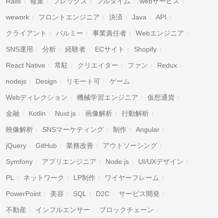
Rails
複業
フレックス
フルタイム
webサービス
wework
フロントエンジニア
決済
Java
API
クライアント
パルミー
事業責任者
Webエンジニア
SNS運用
分析
経験者
ECサイト
Shopify
React Native
常駐
クリエイター
ファン
Redux
nodejs
Design
リモート可
ゲーム
Webディレクション
機械学習エンジニア
仮想通貨
金融
Kotlin
Nuxt.js
画像解析
行動解析
映像解析
SNSマーケティング
制作
Angular
jQuery
GitHub
業務改善
アウトソーシング
Symfony
アプリエンジニア
Node.js
UI/UXデザイン
PL
ネットワーク
LP制作
ワイヤーフレーム
PowerPoint
美容
SQL
D2C
サービス開発
不動産
インフルエンサー
ブロックチェーン