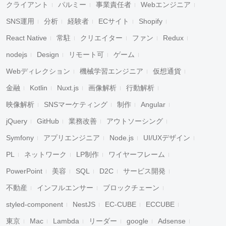
クライアント
パルミー
事業責任者
Webエンジニア
SNS運用
分析
経験者
ECサイト
Shopify
React Native
常駐
クリエイター
ファン
Redux
nodejs
Design
リモート可
ゲーム
Webディレクション
機械学習エンジニア
仮想通貨
金融
Kotlin
Nuxt.js
画像解析
行動解析
映像解析
SNSマーケティング
制作
Angular
jQuery
GitHub
業務改善
アウトソーシング
Symfony
アプリエンジニア
Node.js
UI/UXデザイン
PL
ネットワーク
LP制作
ワイヤーフレーム
PowerPoint
美容
SQL
D2C
サービス開発
不動産
インフルエンサー
ブロックチェーン
styled-component
NestJS
EC-CUBE
ECCUBE
東京
Mac
Lambda
リーダー
google
Adsense