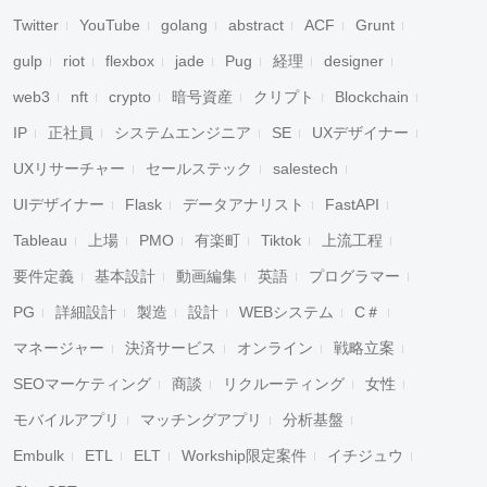
Twitter
YouTube
golang
abstract
ACF
Grunt
gulp
riot
flexbox
jade
Pug
経理
designer
web3
nft
crypto
暗号資産
クリプト
Blockchain
IP
正社員
システムエンジニア
SE
UXデザイナー
UXリサーチャー
セールステック
salestech
UIデザイナー
Flask
データアナリスト
FastAPI
Tableau
上場
PMO
有楽町
Tiktok
上流工程
要件定義
基本設計
動画編集
英語
プログラマー
PG
詳細設計
製造
設計
WEBシステム
C＃
マネージャー
決済サービス
オンライン
戦略立案
SEOマーケティング
商談
リクルーティング
女性
モバイルアプリ
マッチングアプリ
分析基盤
Embulk
ETL
ELT
Workship限定案件
イチジュウ