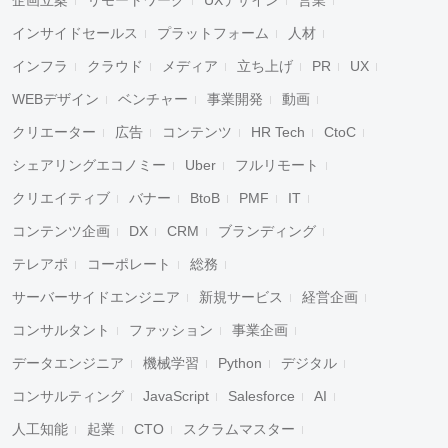
企画立案
リモートワーク
UXデザイン
営業
インサイドセールス
プラットフォーム
人材
インフラ
クラウド
メディア
立ち上げ
PR
UX
WEBデザイン
ベンチャー
事業開発
動画
クリエーター
広告
コンテンツ
HR Tech
CtoC
シェアリングエコノミー
Uber
フルリモート
クリエイティブ
バナー
BtoB
PMF
IT
コンテンツ企画
DX
CRM
ブランディング
テレアポ
コーポレート
総務
サーバーサイドエンジニア
新規サービス
経営企画
コンサルタント
ファッション
事業企画
データエンジニア
機械学習
Python
デジタル
コンサルティング
JavaScript
Salesforce
AI
人工知能
起業
CTO
スクラムマスター