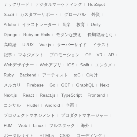
テックリード
デジタルマーケティング
HubSpot
SaaS
カスタマーサポート
グローバル
外資
Adobe
イラストレーター
音楽
教育
Unity
Django
Ruby on Rails
モダンな技術
長期継続も可
高時給
UI/UX
Vue.js
サーバーサイド
イラスト
記事
マネジメント
プロモーション
C#
VR
AR
Webデザイナー
Webアプリ
iOS
Swift
エンタメ
Ruby
Backend
アーティスト
toC
C向け
メルカリ
Firebase
Go
GCP
GraphQL
Next
Next.js
React
React.js
TypeScript
Frontend
コンサル
Flutter
Android
企画
プロジェクトマネジメント
プロダクトマネージャー
PdM
Web
Linux
フルスタック
海外
ポータルサイト
HTML5
CSS3
コーディング