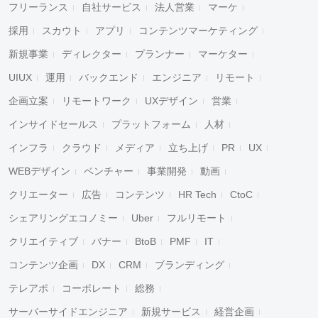
フリーランス
自社サービス
法人営業
マーケ
採用
スカウト
アプリ
コンテンツマーケティング
新規事業
ディレクター
プランナー
マーケター
UIUX
運用
バックエンド
エンジニア
リモート
企画立案
リモートワーク
UXデザイン
営業
インサイドセールス
プラットフォーム
人材
インフラ
クラウド
メディア
立ち上げ
PR
UX
WEBデザイン
ベンチャー
事業開発
動画
クリエーター
広告
コンテンツ
HR Tech
CtoC
シェアリングエコノミー
Uber
フルリモート
クリエイティブ
バナー
BtoB
PMF
IT
コンテンツ企画
DX
CRM
ブランディング
テレアポ
コーポレート
総務
サーバーサイドエンジニア
新規サービス
経営企画