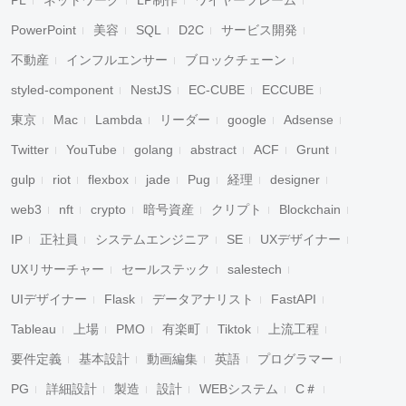
PowerPoint
美容
SQL
D2C
サービス開発
不動産
インフルエンサー
ブロックチェーン
styled-component
NestJS
EC-CUBE
ECCUBE
東京
Mac
Lambda
リーダー
google
Adsense
Twitter
YouTube
golang
abstract
ACF
Grunt
gulp
riot
flexbox
jade
Pug
経理
designer
web3
nft
crypto
暗号資産
クリプト
Blockchain
IP
正社員
システムエンジニア
SE
UXデザイナー
UXリサーチャー
セールステック
salestech
UIデザイナー
Flask
データアナリスト
FastAPI
Tableau
上場
PMO
有楽町
Tiktok
上流工程
要件定義
基本設計
動画編集
英語
プログラマー
PG
詳細設計
製造
設計
WEBシステム
C＃