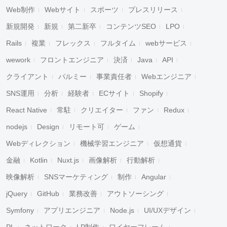
Web制作
Webサイト
スポーツ
プレスリリース
新規開発
新規
第二新卒
コンテンツSEO
LPO
Rails
複業
フレックス
フルタイム
webサービス
wework
フロントエンジニア
決済
Java
API
クライアント
パルミー
事業責任者
Webエンジニア
SNS運用
分析
経験者
ECサイト
Shopify
React Native
常駐
クリエイター
ファン
Redux
nodejs
Design
リモート可
ゲーム
Webディレクション
機械学習エンジニア
仮想通貨
金融
Kotlin
Nuxt.js
画像解析
行動解析
映像解析
SNSマーケティング
制作
Angular
jQuery
GitHub
業務改善
アウトソーシング
Symfony
アプリエンジニア
Node.js
UI/UXデザイン
PL
ネットワーク
LP制作
ワイヤーフレーム