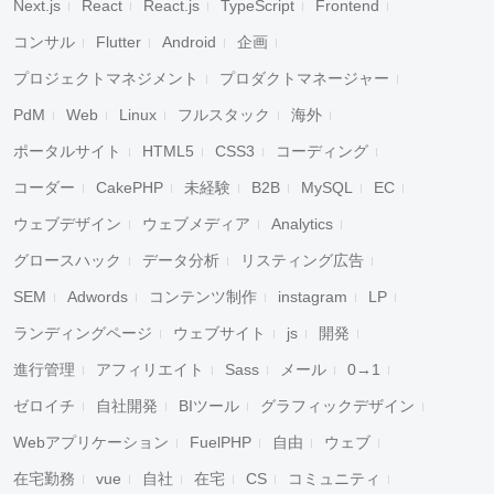
Next.js
React
React.js
TypeScript
Frontend
コンサル
Flutter
Android
企画
プロジェクトマネジメント
プロダクトマネージャー
PdM
Web
Linux
フルスタック
海外
ポータルサイト
HTML5
CSS3
コーディング
コーダー
CakePHP
未経験
B2B
MySQL
EC
ウェブデザイン
ウェブメディア
Analytics
グロースハック
データ分析
リスティング広告
SEM
Adwords
コンテンツ制作
instagram
LP
ランディングページ
ウェブサイト
js
開発
進行管理
アフィリエイト
Sass
メール
0→1
ゼロイチ
自社開発
BIツール
グラフィックデザイン
Webアプリケーション
FuelPHP
自由
ウェブ
在宅勤務
vue
自社
在宅
CS
コミュニティ