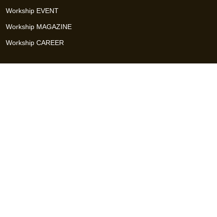
Workship EVENT
Workship MAGAZINE
Workship CAREER
関連サイト
GIGサイト
UXデザイン・プロトタイプ制作 - UX Design Lab
Webサイト制作 / CMS・マーケティングツール - LeadGrid
デザ
イナー特化の採用支援サービス - クロスデザイナー
インフラエ
ンジニア特化の採用支援サービス - クロスネットワーク
エンジ
ニア・デザイナーのフリーランス採用 - Workship
エンジニアの
採用支援・人材紹介 - Workship CAREER
日本最大級のHR・フ
リーランスメディア - Workship MAGAZINE
コンテンツマーケ
ティング総合パートナー - コンマルク
Workship（ワークシップ）は、デザイナー、エンジニア、マーケタ