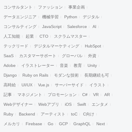
コンサルタント
ファッション
事業企画
データエンジニア
機械学習
Python
デジタル
コンサルティング
JavaScript
Salesforce
AI
人工知能
起業
CTO
スクラムマスター
テックリード
デジタルマーケティング
HubSpot
SaaS
カスタマーサポート
グローバル
外資
Adobe
イラストレーター
音楽
教育
Unity
Django
Ruby on Rails
モダンな技術
長期継続も可
高時給
UI/UX
Vue.js
サーバーサイド
イラスト
記事
マネジメント
プロモーション
C#
VR
AR
Webデザイナー
Webアプリ
iOS
Swift
エンタメ
Ruby
Backend
アーティスト
toC
C向け
メルカリ
Firebase
Go
GCP
GraphQL
Next