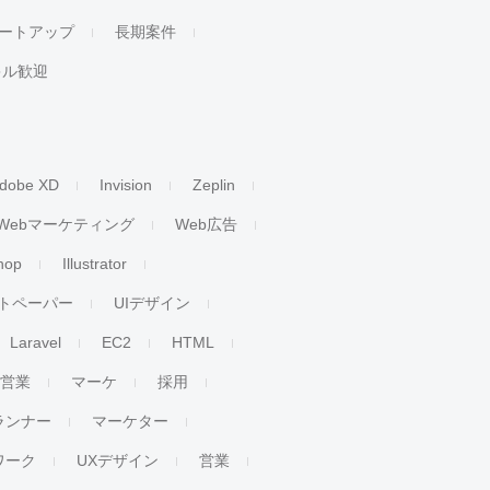
ートアップ
長期案件
キル歓迎
dobe XD
Invision
Zeplin
Webマーケティング
Web広告
hop
Illustrator
トペーパー
UIデザイン
Laravel
EC2
HTML
人営業
マーケ
採用
ランナー
マーケター
ワーク
UXデザイン
営業