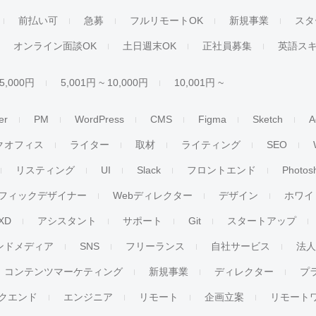
前払い可
急募
フルリモートOK
新規事業
スタ
オンライン面談OK
土日週末OK
正社員募集
英語ス
 5,000円
5,001円 ~ 10,000円
10,001円 ~
er
PM
WordPress
CMS
Figma
Sketch
A
クオフィス
ライター
取材
ライティング
SEO
リスティング
UI
Slack
フロントエンド
Photos
フィックデザイナー
Webディレクター
デザイン
ホワイ
XD
アシスタント
サポート
Git
スタートアップ
ンドメディア
SNS
フリーランス
自社サービス
法
コンテンツマーケティング
新規事業
ディレクター
プ
クエンド
エンジニア
リモート
企画立案
リモート