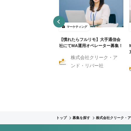
ーケティング
マーケティング
リモ/月50h程度】通信業界
【慣れたらフルリモ】大手通信会
RM/MAマーケティングスト
社にてMA運用オペレーター募集！
ジスト
株式会社クリーク・ア
株式会社クリーク・ア
ンド・リバー社
ンド・リバー社
トップ
募集を探す
株式会社クリーク・ア