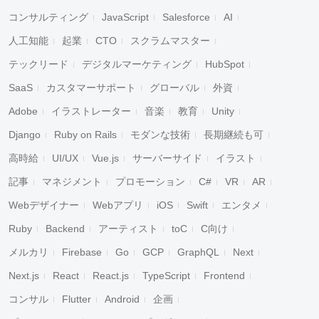
コンサルティング
JavaScript
Salesforce
AI
人工知能
起業
CTO
スクラムマスター
テックリード
デジタルマーケティング
HubSpot
SaaS
カスタマーサポート
グローバル
外資
Adobe
イラストレーター
音楽
教育
Unity
Django
Ruby on Rails
モダンな技術
長期継続も可
高時給
UI/UX
Vue.js
サーバーサイド
イラスト
記事
マネジメント
プロモーション
C#
VR
AR
Webデザイナー
Webアプリ
iOS
Swift
エンタメ
Ruby
Backend
アーティスト
toC
C向け
メルカリ
Firebase
Go
GCP
GraphQL
Next
Next.js
React
React.js
TypeScript
Frontend
コンサル
Flutter
Android
企画