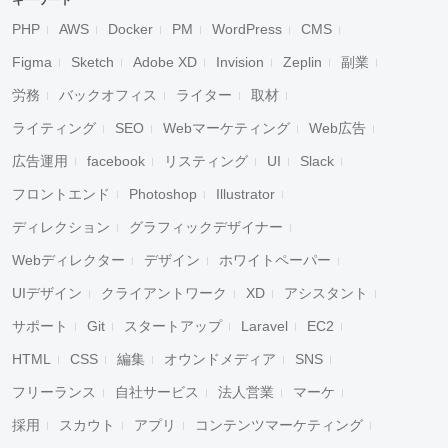
キーワード
PHP
AWS
Docker
PM
WordPress
CMS
Figma
Sketch
Adobe XD
Invision
Zeplin
副業
労務
バックオフィス
ライター
取材
ライティング
SEO
Webマーケティング
Web広告
広告運用
facebook
リスティング
UI
Slack
フロントエンド
Photoshop
Illustrator
ディレクション
グラフィックデザイナー
Webディレクター
デザイン
ホワイトペーパー
UIデザイン
クライアントワーク
XD
アシスタント
サポート
Git
スタートアップ
Laravel
EC2
HTML
CSS
編集
オウンドメディア
SNS
フリーランス
自社サービス
法人営業
マーケ
採用
スカウト
アプリ
コンテンツマーケティング