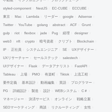
不動産
インフルエンサー
ブロックチェーン
styled-component
NestJS
EC-CUBE
ECCUBE
東京
Mac
Lambda
リーダー
google
Adsense
Twitter
YouTube
golang
abstract
ACF
Grunt
gulp
riot
flexbox
jade
Pug
経理
designer
web3
nft
crypto
暗号資産
クリプト
Blockchain
IP
正社員
システムエンジニア
SE
UXデザイナー
UXリサーチャー
セールステック
salestech
UIデザイナー
Flask
データアナリスト
FastAPI
Tableau
上場
PMO
有楽町
Tiktok
上流工程
要件定義
基本設計
動画編集
英語
プログラマー
PG
詳細設計
製造
設計
WEBシステム
C＃
マネージャー
決済サービス
オンライン
戦略立案
SEOマーケティング
商談
リクルーティング
女性