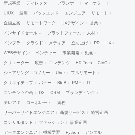
新規事業
ディレクター
プランナー
マーケター
UIUX
運用
バックエンド
エンジニア
リモート
企画立案
リモートワーク
UXデザイン
営業
インサイドセールス
プラットフォーム
人材
インフラ
クラウド
メディア
立ち上げ
PR
UX
WEBデザイン
ベンチャー
事業開発
動画
クリエーター
広告
コンテンツ
HR Tech
CtoC
シェアリングエコノミー
Uber
フルリモート
クリエイティブ
バナー
BtoB
PMF
IT
コンテンツ企画
DX
CRM
ブランディング
テレアポ
コーポレート
総務
サーバーサイドエンジニア
新規サービス
経営企画
コンサルタント
ファッション
事業企画
データエンジニア
機械学習
Python
デジタル