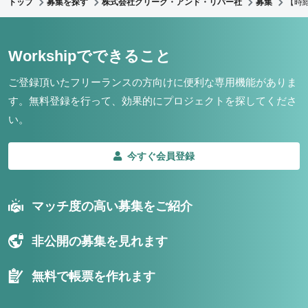
トップ
募集を探す
株式会社クリーク・アンド・リバー社
募集
【時
Workshipでできること
ご登録頂いたフリーランスの方向けに便利な専用機能がありま
す。
無料登録を行って、効果的にプロジェクトを探してくださ
い。
今すぐ会員登録
マッチ度の高い募集をご紹介
非公開の募集を見れます
無料で帳票を作れます