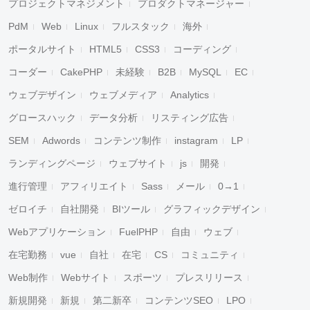
プロジェクトマネジメント
プロダクトマネージャー
PdM
Web
Linux
フルスタック
海外
ポータルサイト
HTML5
CSS3
コーディング
コーダー
CakePHP
未経験
B2B
MySQL
EC
ウェブデザイン
ウェブメディア
Analytics
グロースハック
データ分析
リスティング広告
SEM
Adwords
コンテンツ制作
instagram
LP
ランディングページ
ウェブサイト
js
開発
進行管理
アフィリエイト
Sass
メール
0→1
ゼロイチ
自社開発
BIツール
グラフィックデザイン
Webアプリケーション
FuelPHP
自由
ウェブ
在宅勤務
vue
自社
在宅
CS
コミュニティ
Web制作
Webサイト
スポーツ
プレスリリース
新規開発
新規
第二新卒
コンテンツSEO
LPO