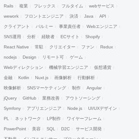
Rails
複業
フレックス
フルタイム
webサービス
wework
フロントエンジニア
決済
Java
API
クライアント
パルミー
事業責任者
Webエンジニア
SNS運用
分析
経験者
ECサイト
Shopify
React Native
常駐
クリエイター
ファン
Redux
nodejs
Design
リモート可
ゲーム
Webディレクション
機械学習エンジニア
仮想通貨
金融
Kotlin
Nuxt.js
画像解析
行動解析
映像解析
SNSマーケティング
制作
Angular
jQuery
GitHub
業務改善
アウトソーシング
Symfony
アプリエンジニア
Node.js
UI/UXデザイン
PL
ネットワーク
LP制作
ワイヤーフレーム
PowerPoint
美容
SQL
D2C
サービス開発