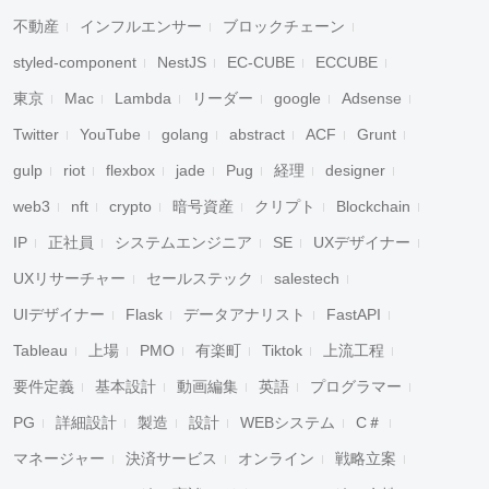
不動産
インフルエンサー
ブロックチェーン
styled-component
NestJS
EC-CUBE
ECCUBE
東京
Mac
Lambda
リーダー
google
Adsense
Twitter
YouTube
golang
abstract
ACF
Grunt
gulp
riot
flexbox
jade
Pug
経理
designer
web3
nft
crypto
暗号資産
クリプト
Blockchain
IP
正社員
システムエンジニア
SE
UXデザイナー
UXリサーチャー
セールステック
salestech
UIデザイナー
Flask
データアナリスト
FastAPI
Tableau
上場
PMO
有楽町
Tiktok
上流工程
要件定義
基本設計
動画編集
英語
プログラマー
PG
詳細設計
製造
設計
WEBシステム
C＃
マネージャー
決済サービス
オンライン
戦略立案