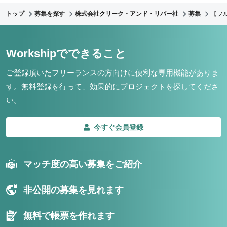
トップ
募集を探す
株式会社クリーク・アンド・リバー社
募集
【フ
Workshipでできること
ご登録頂いたフリーランスの方向けに便利な専用機能がありま
す。
無料登録を行って、効果的にプロジェクトを探してくださ
い。
今すぐ会員登録
マッチ度の高い募集をご紹介
非公開の募集を見れます
無料で帳票を作れます