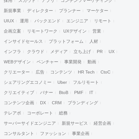
採用
スカウト
アプリ
コンテンツマーケティング
新規事業
ディレクター
プランナー
マーケター
UIUX
運用
バックエンド
エンジニア
リモート
企画立案
リモートワーク
UXデザイン
営業
インサイドセールス
プラットフォーム
人材
インフラ
クラウド
メディア
立ち上げ
PR
UX
WEBデザイン
ベンチャー
事業開発
動画
クリエーター
広告
コンテンツ
HR Tech
CtoC
シェアリングエコノミー
Uber
フルリモート
クリエイティブ
バナー
BtoB
PMF
IT
コンテンツ企画
DX
CRM
ブランディング
テレアポ
コーポレート
総務
サーバーサイドエンジニア
新規サービス
経営企画
コンサルタント
ファッション
事業企画