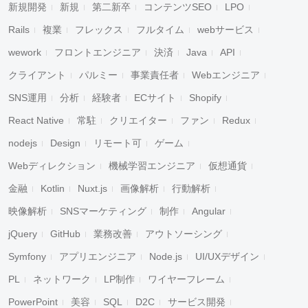
新規開発
新規
第二新卒
コンテンツSEO
LPO
Rails
複業
フレックス
フルタイム
webサービス
wework
フロントエンジニア
決済
Java
API
クライアント
パルミー
事業責任者
Webエンジニア
SNS運用
分析
経験者
ECサイト
Shopify
React Native
常駐
クリエイター
ファン
Redux
nodejs
Design
リモート可
ゲーム
Webディレクション
機械学習エンジニア
仮想通貨
金融
Kotlin
Nuxt.js
画像解析
行動解析
映像解析
SNSマーケティング
制作
Angular
jQuery
GitHub
業務改善
アウトソーシング
Symfony
アプリエンジニア
Node.js
UI/UXデザイン
PL
ネットワーク
LP制作
ワイヤーフレーム
PowerPoint
美容
SQL
D2C
サービス開発