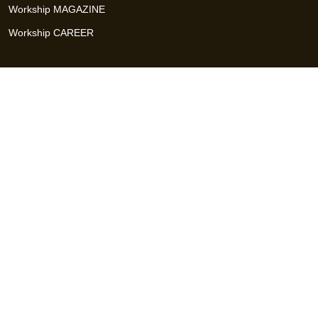
Workship MAGAZINE
Workship CAREER
関連サイト
GIGサイト
UXデザイン・プロトタイプ制作 - UX Design Lab
Webサイト制作 / CMS・マーケティングツール - LeadGrid
デザ
イナー特化の採用支援サービス - クロスデザイナー
インフラエ
ンジニア特化の採用支援サービス - クロスネットワーク
エンジ
ニア・デザイナーのフリーランス採用 - Workship
エンジニアの
採用支援・人材紹介 - Workship CAREER
日本最大級のHR・フ
リーランスメディア - Workship MAGAZINE
コンテンツマーケ
ティング総合パートナー - コンマルク
Workship（ワークシップ）は、デザイナー、エンジニア、マーケタ
ー、編集者、人事、広報などデジタル業界で活躍するプロフェッシ
ョナルとプロジェクトをマッチングするジョブ型雇用支援サービス