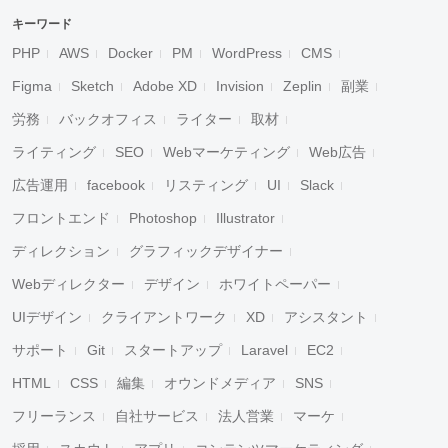
キーワード
PHP
AWS
Docker
PM
WordPress
CMS
Figma
Sketch
Adobe XD
Invision
Zeplin
副業
労務
バックオフィス
ライター
取材
ライティング
SEO
Webマーケティング
Web広告
広告運用
facebook
リスティング
UI
Slack
フロントエンド
Photoshop
Illustrator
ディレクション
グラフィックデザイナー
Webディレクター
デザイン
ホワイトペーパー
UIデザイン
クライアントワーク
XD
アシスタント
サポート
Git
スタートアップ
Laravel
EC2
HTML
CSS
編集
オウンドメディア
SNS
フリーランス
自社サービス
法人営業
マーケ