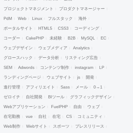
プロジェクトマネジメント
プロダクトマネージャー
PdM
Web
Linux
フルスタック
海外
ポータルサイト
HTML5
CSS3
コーディング
コーダー
CakePHP
未経験
B2B
MySQL
EC
ウェブデザイン
ウェブメディア
Analytics
グロースハック
データ分析
リスティング広告
SEM
Adwords
コンテンツ制作
instagram
LP
ランディングページ
ウェブサイト
js
開発
進行管理
アフィリエイト
Sass
メール
0→1
ゼロイチ
自社開発
BIツール
グラフィックデザイン
Webアプリケーション
FuelPHP
自由
ウェブ
在宅勤務
vue
自社
在宅
CS
コミュニティ
Web制作
Webサイト
スポーツ
プレスリリース