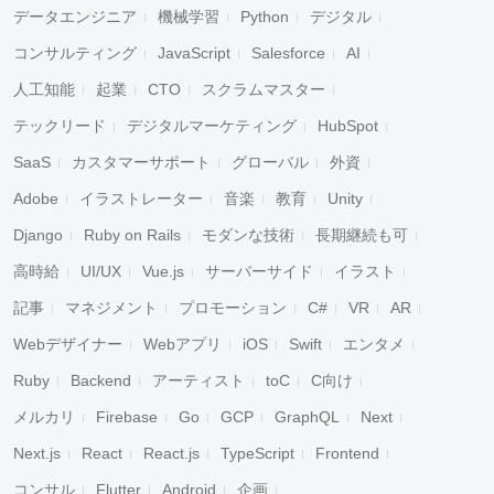
データエンジニア
機械学習
Python
デジタル
コンサルティング
JavaScript
Salesforce
AI
人工知能
起業
CTO
スクラムマスター
テックリード
デジタルマーケティング
HubSpot
SaaS
カスタマーサポート
グローバル
外資
Adobe
イラストレーター
音楽
教育
Unity
Django
Ruby on Rails
モダンな技術
長期継続も可
高時給
UI/UX
Vue.js
サーバーサイド
イラスト
記事
マネジメント
プロモーション
C#
VR
AR
Webデザイナー
Webアプリ
iOS
Swift
エンタメ
Ruby
Backend
アーティスト
toC
C向け
メルカリ
Firebase
Go
GCP
GraphQL
Next
Next.js
React
React.js
TypeScript
Frontend
コンサル
Flutter
Android
企画