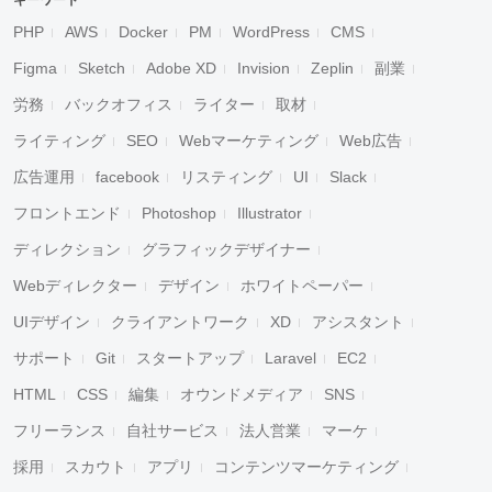
キーワード
PHP
AWS
Docker
PM
WordPress
CMS
Figma
Sketch
Adobe XD
Invision
Zeplin
副業
労務
バックオフィス
ライター
取材
ライティング
SEO
Webマーケティング
Web広告
広告運用
facebook
リスティング
UI
Slack
フロントエンド
Photoshop
Illustrator
ディレクション
グラフィックデザイナー
Webディレクター
デザイン
ホワイトペーパー
UIデザイン
クライアントワーク
XD
アシスタント
サポート
Git
スタートアップ
Laravel
EC2
HTML
CSS
編集
オウンドメディア
SNS
フリーランス
自社サービス
法人営業
マーケ
採用
スカウト
アプリ
コンテンツマーケティング