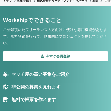
トップ
募集を探す
株式会社クリーク・アンド・リバー社
募集
【月
Workshipでできること
ご登録頂いたフリーランスの方向けに便利な専用機能がありま
す。
無料登録を行って、効果的にプロジェクトを探してくださ
い。
今すぐ会員登録
マッチ度の高い募集をご紹介
非公開の募集を見れます
無料で帳票を作れます