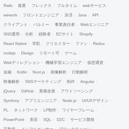
Rails
複業
フレックス
フルタイム
webサービス
wework
フロントエンジニア
決済
Java
API
クライアント
パルミー
事業責任者
Webエンジニア
SNS運用
分析
経験者
ECサイト
Shopify
React Native
常駐
クリエイター
ファン
Redux
nodejs
Design
リモート可
ゲーム
Webディレクション
機械学習エンジニア
仮想通貨
金融
Kotlin
Nuxt.js
画像解析
行動解析
映像解析
SNSマーケティング
制作
Angular
jQuery
GitHub
業務改善
アウトソーシング
Symfony
アプリエンジニア
Node.js
UI/UXデザイン
PL
ネットワーク
LP制作
ワイヤーフレーム
PowerPoint
美容
SQL
D2C
サービス開発