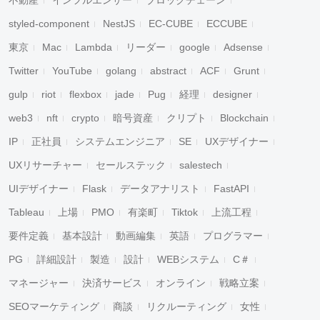
不動産
インフルエンサー
ブロックチェーン
styled-component
NestJS
EC-CUBE
ECCUBE
東京
Mac
Lambda
リーダー
google
Adsense
Twitter
YouTube
golang
abstract
ACF
Grunt
gulp
riot
flexbox
jade
Pug
経理
designer
web3
nft
crypto
暗号資産
クリプト
Blockchain
IP
正社員
システムエンジニア
SE
UXデザイナー
UXリサーチャー
セールステック
salestech
UIデザイナー
Flask
データアナリスト
FastAPI
Tableau
上場
PMO
有楽町
Tiktok
上流工程
要件定義
基本設計
動画編集
英語
プログラマー
PG
詳細設計
製造
設計
WEBシステム
C＃
マネージャー
決済サービス
オンライン
戦略立案
SEOマーケティング
商談
リクルーティング
女性