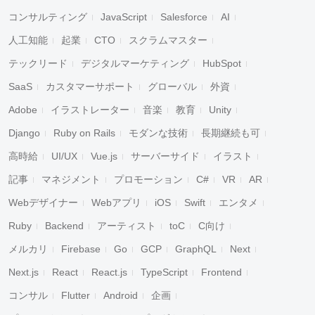
コンサルティング
JavaScript
Salesforce
AI
人工知能
起業
CTO
スクラムマスター
テックリード
デジタルマーケティング
HubSpot
SaaS
カスタマーサポート
グローバル
外資
Adobe
イラストレーター
音楽
教育
Unity
Django
Ruby on Rails
モダンな技術
長期継続も可
高時給
UI/UX
Vue.js
サーバーサイド
イラスト
記事
マネジメント
プロモーション
C#
VR
AR
Webデザイナー
Webアプリ
iOS
Swift
エンタメ
Ruby
Backend
アーティスト
toC
C向け
メルカリ
Firebase
Go
GCP
GraphQL
Next
Next.js
React
React.js
TypeScript
Frontend
コンサル
Flutter
Android
企画