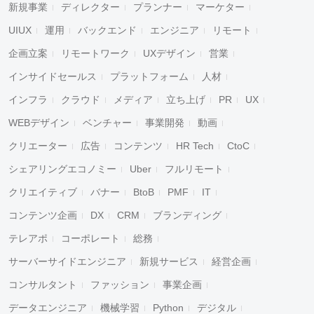
新規事業
ディレクター
プランナー
マーケター
UIUX
運用
バックエンド
エンジニア
リモート
企画立案
リモートワーク
UXデザイン
営業
インサイドセールス
プラットフォーム
人材
インフラ
クラウド
メディア
立ち上げ
PR
UX
WEBデザイン
ベンチャー
事業開発
動画
クリエーター
広告
コンテンツ
HR Tech
CtoC
シェアリングエコノミー
Uber
フルリモート
クリエイティブ
バナー
BtoB
PMF
IT
コンテンツ企画
DX
CRM
ブランディング
テレアポ
コーポレート
総務
サーバーサイドエンジニア
新規サービス
経営企画
コンサルタント
ファッション
事業企画
データエンジニア
機械学習
Python
デジタル