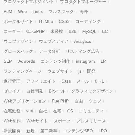
プロジェクトマネジメント
プロダクトマネージャー
PdM
Web
Linux
フルスタック
海外
ポータルサイト
HTML5
CSS3
コーディング
コーダー
CakePHP
未経験
B2B
MySQL
EC
ウェブデザイン
ウェブメディア
Analytics
グロースハック
データ分析
リスティング広告
SEM
Adwords
コンテンツ制作
instagram
LP
ランディングページ
ウェブサイト
js
開発
進行管理
アフィリエイト
Sass
メール
0→1
ゼロイチ
自社開発
BIツール
グラフィックデザイン
Webアプリケーション
FuelPHP
自由
ウェブ
在宅勤務
vue
自社
在宅
CS
コミュニティ
Web制作
Webサイト
スポーツ
プレスリリース
新規開発
新規
第二新卒
コンテンツSEO
LPO