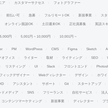
ジニア
カスタマーサクセス
フォトグラファー
前払い可
急募
フルリモートOK
新規事業
スタ
オンライン面談OK
土日週末OK
正社員募集
英語ス
 5,000円
5,001円 ~ 10,000円
10,001円 ~
er
PM
WordPress
CMS
Figma
Sketch
A
クオフィス
ライター
取材
ライティング
SEO
リスティング
UI
Slack
フロントエンド
Photos
フィックデザイナー
Webディレクター
デザイン
ホワイ
XD
アシスタント
サポート
Git
スタートアップ
ンドメディア
SNS
フリーランス
自社サービス
法
コンテンツマーケティング
新規事業
ディレクター
プ