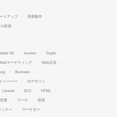
ートアップ
長期案件
キル歓迎
dobe XD
Invision
Zeplin
Webマーケティング
Web広告
hop
Illustrator
トペーパー
UIデザイン
Laravel
EC2
HTML
人営業
マーケ
採用
ランナー
マーケター