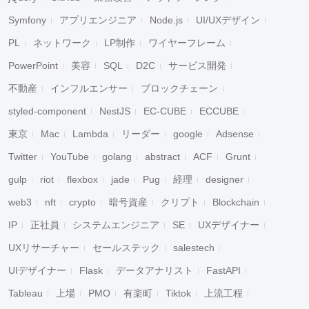
Symfony
アプリエンジニア
Node.js
UI/UXデザイン
PL
ネットワーク
LP制作
ワイヤーフレーム
PowerPoint
美容
SQL
D2C
サービス開発
不動産
インフルエンサー
ブロックチェーン
styled-component
NestJS
EC-CUBE
ECCUBE
東京
Mac
Lambda
リーダー
google
Adsense
Twitter
YouTube
golang
abstract
ACF
Grunt
gulp
riot
flexbox
jade
Pug
経理
designer
web3
nft
crypto
暗号資産
クリプト
Blockchain
IP
正社員
システムエンジニア
SE
UXデザイナー
UXリサーチャー
セールステック
salestech
UIデザイナー
Flask
データアナリスト
FastAPI
Tableau
上場
PMO
有楽町
Tiktok
上流工程