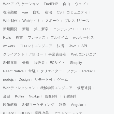
Webアプリケーション
FuelPHP
自由
ウェブ
在宅勤務
vue
自社
在宅
CS
コミュニティ
Web制作
Webサイト
スポーツ
プレスリリース
新規開発
新規
第二新卒
コンテンツSEO
LPO
Rails
複業
フレックス
フルタイム
webサービス
wework
フロントエンジニア
決済
Java
API
クライアント
パルミー
事業責任者
Webエンジニア
SNS運用
分析
経験者
ECサイト
Shopify
React Native
常駐
クリエイター
ファン
Redux
nodejs
Design
リモート可
ゲーム
Webディレクション
機械学習エンジニア
仮想通貨
金融
Kotlin
Nuxt.js
画像解析
行動解析
映像解析
SNSマーケティング
制作
Angular
jQuery
GitHub
業務改善
アウトソーシング