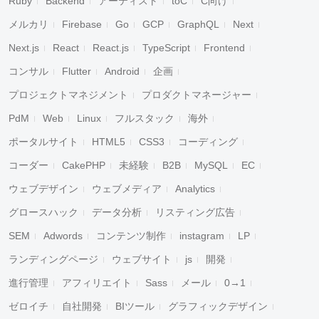
Ruby
Backend
アーティスト
toC
C向け
メルカリ
Firebase
Go
GCP
GraphQL
Next
Next.js
React
React.js
TypeScript
Frontend
コンサル
Flutter
Android
企画
プロジェクトマネジメント
プロダクトマネージャー
PdM
Web
Linux
フルスタック
海外
ポータルサイト
HTML5
CSS3
コーディング
コーダー
CakePHP
未経験
B2B
MySQL
EC
ウェブデザイン
ウェブメディア
Analytics
グロースハック
データ分析
リスティング広告
SEM
Adwords
コンテンツ制作
instagram
LP
ランディングページ
ウェブサイト
js
開発
進行管理
アフィリエイト
Sass
メール
0→1
ゼロイチ
自社開発
BIツール
グラフィックデザイン