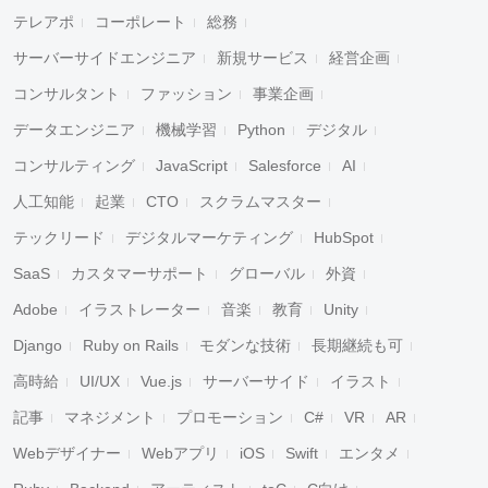
テレアポ
コーポレート
総務
サーバーサイドエンジニア
新規サービス
経営企画
コンサルタント
ファッション
事業企画
データエンジニア
機械学習
Python
デジタル
コンサルティング
JavaScript
Salesforce
AI
人工知能
起業
CTO
スクラムマスター
テックリード
デジタルマーケティング
HubSpot
SaaS
カスタマーサポート
グローバル
外資
Adobe
イラストレーター
音楽
教育
Unity
Django
Ruby on Rails
モダンな技術
長期継続も可
高時給
UI/UX
Vue.js
サーバーサイド
イラスト
記事
マネジメント
プロモーション
C#
VR
AR
Webデザイナー
Webアプリ
iOS
Swift
エンタメ