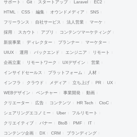
サポート
Git
スタートアップ
Laravel
EC2
HTML
CSS
編集
オウンドメディア
SNS
フリーランス
自社サービス
法人営業
マーケ
採用
スカウト
アプリ
コンテンツマーケティング
新規事業
ディレクター
プランナー
マーケター
UIUX
運用
バックエンド
エンジニア
リモート
企画立案
リモートワーク
UXデザイン
営業
インサイドセールス
プラットフォーム
人材
インフラ
クラウド
メディア
立ち上げ
PR
UX
WEBデザイン
ベンチャー
事業開発
動画
クリエーター
広告
コンテンツ
HR Tech
CtoC
シェアリングエコノミー
Uber
フルリモート
クリエイティブ
バナー
BtoB
PMF
IT
コンテンツ企画
DX
CRM
ブランディング