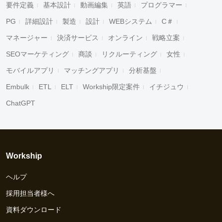
要件定義
基本設計
動画編集
英語
プログラマー
PG
詳細設計
製造
設計
WEBシステム
C＃
マネージャー
決済サービス
オンライン
戦略立案
SEOマーケティング
商談
リクルーティング
女性
モバイルアプリ
マッチングアプリ
分析基盤
Embulk
ETL
ELT
Workship限定案件
イチジュウ
ChatGPT
Workship
ヘルプ
採用担当者様へ
資料ダウンロード