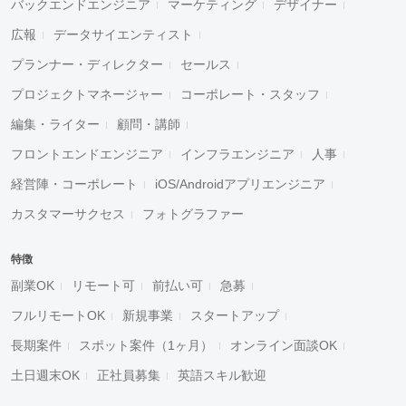
バックエンドエンジニア
マーケティング
デザイナー
広報
データサイエンティスト
プランナー・ディレクター
セールス
プロジェクトマネージャー
コーポレート・スタッフ
編集・ライター
顧問・講師
フロントエンドエンジニア
インフラエンジニア
人事
経営陣・コーポレート
iOS/Androidアプリエンジニア
カスタマーサクセス
フォトグラファー
特徴
副業OK
リモート可
前払い可
急募
フルリモートOK
新規事業
スタートアップ
長期案件
スポット案件（1ヶ月）
オンライン面談OK
土日週末OK
正社員募集
英語スキル歓迎