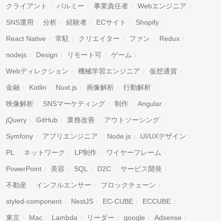
クライアント
パルミー
事業責任者
Webエンジニア
SNS運用
分析
経験者
ECサイト
Shopify
React Native
常駐
クリエイター
ファン
Redux
nodejs
Design
リモート可
ゲーム
Webディレクション
機械学習エンジニア
仮想通貨
金融
Kotlin
Nuxt.js
画像解析
行動解析
映像解析
SNSマーケティング
制作
Angular
jQuery
GitHub
業務改善
アウトソーシング
Symfony
アプリエンジニア
Node.js
UI/UXデザイン
PL
ネットワーク
LP制作
ワイヤーフレーム
PowerPoint
美容
SQL
D2C
サービス開発
不動産
インフルエンサー
ブロックチェーン
styled-component
NestJS
EC-CUBE
ECCUBE
東京
Mac
Lambda
リーダー
google
Adsense