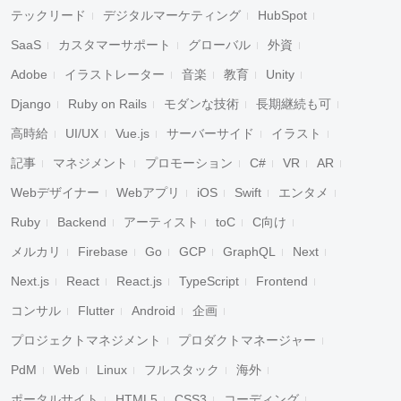
テックリード
デジタルマーケティング
HubSpot
SaaS
カスタマーサポート
グローバル
外資
Adobe
イラストレーター
音楽
教育
Unity
Django
Ruby on Rails
モダンな技術
長期継続も可
高時給
UI/UX
Vue.js
サーバーサイド
イラスト
記事
マネジメント
プロモーション
C#
VR
AR
Webデザイナー
Webアプリ
iOS
Swift
エンタメ
Ruby
Backend
アーティスト
toC
C向け
メルカリ
Firebase
Go
GCP
GraphQL
Next
Next.js
React
React.js
TypeScript
Frontend
コンサル
Flutter
Android
企画
プロジェクトマネジメント
プロダクトマネージャー
PdM
Web
Linux
フルスタック
海外
ポータルサイト
HTML5
CSS3
コーディング