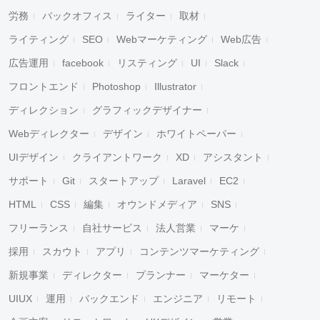
労務
バックオフィス
ライター
取材
ライティング
SEO
Webマーケティング
Web広告
広告運用
facebook
リスティング
UI
Slack
フロントエンド
Photoshop
Illustrator
ディレクション
グラフィックデザイナー
Webディレクター
デザイン
ホワイトペーパー
UIデザイン
クライアントワーク
XD
アシスタント
サポート
Git
スタートアップ
Laravel
EC2
HTML
CSS
編集
オウンドメディア
SNS
フリーランス
自社サービス
法人営業
マーケ
採用
スカウト
アプリ
コンテンツマーケティング
新規事業
ディレクター
プランナー
マーケター
UIUX
運用
バックエンド
エンジニア
リモート