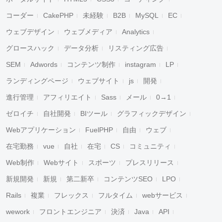
コーダー
CakePHP
未経験
B2B
MySQL
EC
ウェブデザイン
ウェブメディア
Analytics
グロースハック
データ分析
リスティング広告
SEM
Adwords
コンテンツ制作
instagram
LP
ランディングページ
ウェブサイト
js
開発
進行管理
アフィリエイト
Sass
メール
0→1
ゼロイチ
自社開発
BIツール
グラフィックデザイン
Webアプリケーション
FuelPHP
自由
ウェブ
在宅勤務
vue
自社
在宅
CS
コミュニティ
Web制作
Webサイト
スポーツ
プレスリリース
新規開発
新規
第二新卒
コンテンツSEO
LPO
Rails
複業
フレックス
フルタイム
webサービス
wework
フロントエンジニア
決済
Java
API