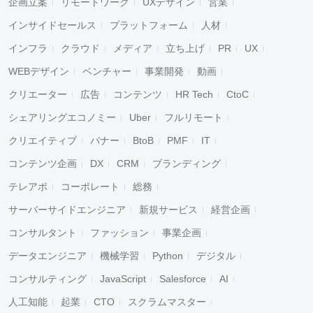
企画立案
リモートワーク
UXデザイン
営業
インサイドセールス
プラットフォーム
人材
インフラ
クラウド
メディア
立ち上げ
PR
UX
WEBデザイン
ベンチャー
事業開発
動画
クリエーター
広告
コンテンツ
HR Tech
CtoC
シェアリングエコノミー
Uber
フルリモート
クリエイティブ
バナー
BtoB
PMF
IT
コンテンツ企画
DX
CRM
ブランディング
テレアポ
コーポレート
総務
サーバーサイドエンジニア
新規サービス
経営企画
コンサルタント
ファッション
事業企画
データエンジニア
機械学習
Python
デジタル
コンサルティング
JavaScript
Salesforce
AI
人工知能
起業
CTO
スクラムマスター