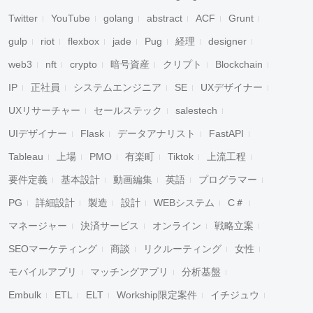
Twitter
YouTube
golang
abstract
ACF
Grunt
gulp
riot
flexbox
jade
Pug
経理
designer
web3
nft
crypto
暗号資産
クリプト
Blockchain
IP
正社員
システムエンジニア
SE
UXデザイナー
UXリサーチャー
セールステック
salestech
UIデザイナー
Flask
データアナリスト
FastAPI
Tableau
上場
PMO
有楽町
Tiktok
上流工程
要件定義
基本設計
動画編集
英語
プログラマー
PG
詳細設計
製造
設計
WEBシステム
C＃
マネージャー
決済サービス
オンライン
戦略立案
SEOマーケティング
商談
リクルーティング
女性
モバイルアプリ
マッチングアプリ
分析基盤
Embulk
ETL
ELT
Workship限定案件
イチジュウ