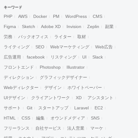
キーワード
PHP
AWS
Docker
PM
WordPress
CMS
Figma
Sketch
Adobe XD
Invision
Zeplin
副業
労務
バックオフィス
ライター
取材
ライティング
SEO
Webマーケティング
Web広告
広告運用
facebook
リスティング
UI
Slack
フロントエンド
Photoshop
Illustrator
ディレクション
グラフィックデザイナー
Webディレクター
デザイン
ホワイトペーパー
UIデザイン
クライアントワーク
XD
アシスタント
サポート
Git
スタートアップ
Laravel
EC2
HTML
CSS
編集
オウンドメディア
SNS
フリーランス
自社サービス
法人営業
マーケ