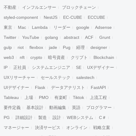
不動産
インフルエンサー
ブロックチェーン
styled-component
NestJS
EC-CUBE
ECCUBE
東京
Mac
Lambda
リーダー
google
Adsense
Twitter
YouTube
golang
abstract
ACF
Grunt
gulp
riot
flexbox
jade
Pug
経理
designer
web3
nft
crypto
暗号資産
クリプト
Blockchain
IP
正社員
システムエンジニア
SE
UXデザイナー
UXリサーチャー
セールステック
salestech
UIデザイナー
Flask
データアナリスト
FastAPI
Tableau
上場
PMO
有楽町
Tiktok
上流工程
要件定義
基本設計
動画編集
英語
プログラマー
PG
詳細設計
製造
設計
WEBシステム
C＃
マネージャー
決済サービス
オンライン
戦略立案