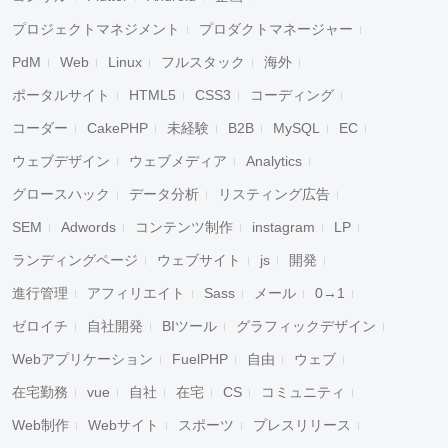
プロジェクトマネジメント
プロダクトマネージャー
PdM
Web
Linux
フルスタック
海外
ポータルサイト
HTML5
CSS3
コーディング
コーダー
CakePHP
未経験
B2B
MySQL
EC
ウェブデザイン
ウェブメディア
Analytics
グロースハック
データ分析
リスティング広告
SEM
Adwords
コンテンツ制作
instagram
LP
ランディングページ
ウェブサイト
js
開発
進行管理
アフィリエイト
Sass
メール
0→1
ゼロイチ
自社開発
BIツール
グラフィックデザイン
Webアプリケーション
FuelPHP
自由
ウェブ
在宅勤務
vue
自社
在宅
CS
コミュニティ
Web制作
Webサイト
スポーツ
プレスリリース