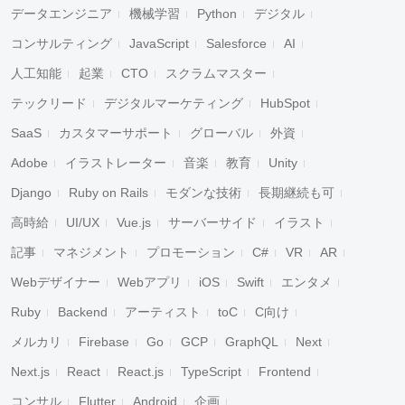
データエンジニア
機械学習
Python
デジタル
コンサルティング
JavaScript
Salesforce
AI
人工知能
起業
CTO
スクラムマスター
テックリード
デジタルマーケティング
HubSpot
SaaS
カスタマーサポート
グローバル
外資
Adobe
イラストレーター
音楽
教育
Unity
Django
Ruby on Rails
モダンな技術
長期継続も可
高時給
UI/UX
Vue.js
サーバーサイド
イラスト
記事
マネジメント
プロモーション
C#
VR
AR
Webデザイナー
Webアプリ
iOS
Swift
エンタメ
Ruby
Backend
アーティスト
toC
C向け
メルカリ
Firebase
Go
GCP
GraphQL
Next
Next.js
React
React.js
TypeScript
Frontend
コンサル
Flutter
Android
企画