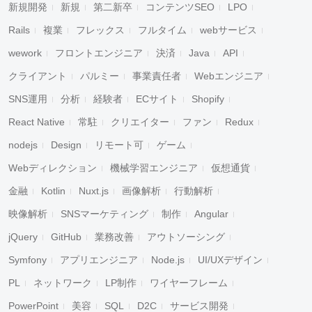
新規開発
新規
第二新卒
コンテンツSEO
LPO
Rails
複業
フレックス
フルタイム
webサービス
wework
フロントエンジニア
決済
Java
API
クライアント
パルミー
事業責任者
Webエンジニア
SNS運用
分析
経験者
ECサイト
Shopify
React Native
常駐
クリエイター
ファン
Redux
nodejs
Design
リモート可
ゲーム
Webディレクション
機械学習エンジニア
仮想通貨
金融
Kotlin
Nuxt.js
画像解析
行動解析
映像解析
SNSマーケティング
制作
Angular
jQuery
GitHub
業務改善
アウトソーシング
Symfony
アプリエンジニア
Node.js
UI/UXデザイン
PL
ネットワーク
LP制作
ワイヤーフレーム
PowerPoint
美容
SQL
D2C
サービス開発