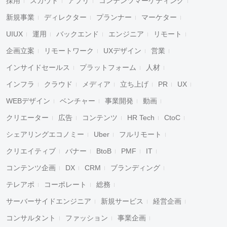
採用
スカウト
アプリ
コンテンツマーケティング
新規事業
ディレクター
プランナー
マーケター
UIUX
運用
バックエンド
エンジニア
リモート
企画立案
リモートワーク
UXデザイン
営業
インサイドセールス
プラットフォーム
人材
インフラ
クラウド
メディア
立ち上げ
PR
UX
WEBデザイン
ベンチャー
事業開発
動画
クリエーター
広告
コンテンツ
HR Tech
CtoC
シェアリングエコノミー
Uber
フルリモート
クリエイティブ
バナー
BtoB
PMF
IT
コンテンツ企画
DX
CRM
ブランディング
テレアポ
コーポレート
総務
サーバーサイドエンジニア
新規サービス
経営企画
コンサルタント
ファッション
事業企画