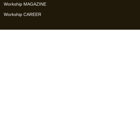
Workship MAGAZINE
Workship CAREER
関連サイト
GIGサイト
UXデザイン・プロトタイプ制作 - UX Design Lab
Webサイト制作 / CMS・マーケティングツール - LeadGrid
デザ
イナー特化の採用支援サービス - クロスデザイナー
インフラエ
ンジニア特化の採用支援サービス - クロスネットワーク
エンジ
ニア・デザイナーのフリーランス採用 - Workship
エンジニアの
採用支援・人材紹介 - Workship CAREER
日本最大級のHR・フ
リーランスメディア - Workship MAGAZINE
コンテンツマーケ
ティング総合パートナー - コンマルク
Workship（ワークシップ）は、デザイナー、エンジニア、マーケタ
ー、編集者、人事、広報などデジタル業界で活躍するプロフェッシ
ョナルとプロジェクトをマッチングするジョブ型雇用支援サービス