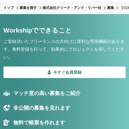
トップ
募集を探す
株式会社クリーク・アンド・リバー社
募集
【SQ
Workshipでできること
ご登録頂いたフリーランスの方向けに便利な専用機能がありま
す。
無料登録を行って、効果的にプロジェクトを探してくださ
い。
今すぐ会員登録
マッチ度の高い募集をご紹介
非公開の募集を見れます
無料で帳票を作れます